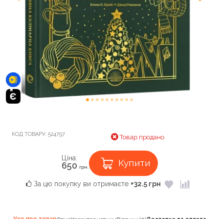
КОД ТОВАРУ:
524797
Товар продано
Ціна:
Купити
650
грн.
За цю покупку ви отримаєте
+32.5 грн
Усе про товар