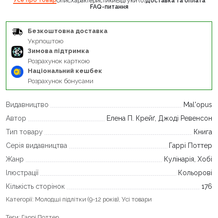
Опис
Характеристики
Відгуки (0)
Доставка та оплата
FAQ-питання
Безкоштовна доставка
Укрпоштою
Зимова підтримка
Розрахунок карткою
Національний кешбек
Розрахунок бонусами
Видавництво
Mal'opus
Автор
Елена П. Крейґ, Джоді Ревенсон
Тип товару
Книга
Серія видавництва
Гаррі Поттер
Жанр
Кулінарія, Хобі
Ілюстрації
Кольорові
Кількість сторінок
176
Категорії:
Молодші підлітки (9-12 років)
,
Усі товари
Теги:
Гаррі Поттер