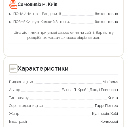
Самовивіз м. Київ
м. ПОЧАЙНА, пр-т Бандери, 6
безкоштовно
м. ПОЗНЯКИ, вул. Княжий Затон, 4
безкоштовно
Продовжити покупки
Ціна діє тільки при умові замовлення на сайті. Вартість у
Оформити замовлення
роздрібних магазинах може відрізнятися.
Характеристики
Видавництво
Mal'opus
Автор
Елена П. Крейґ, Джоді Ревенсон
Тип товару
Книга
Серія видавництва
Гаррі Поттер
Жанр
Кулінарія, Хобі
Ілюстрації
Кольорові