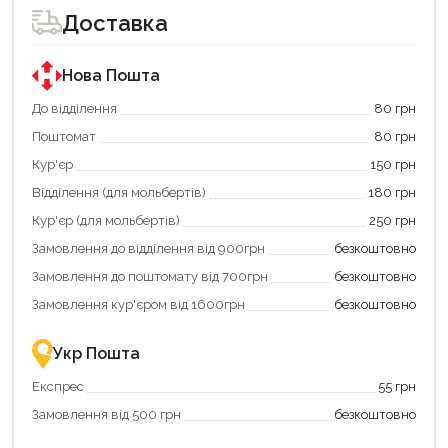
для
для
Доставка
покупки
покупки
за
за
державною
державною
програмою
програмою
Нова Пошта
єКнига.
«Національний
Використовуйте
кешбек».
До відділення
80 грн
свою
Оплачуйте
Поштомат
80 грн
карту
покупку
єКнига,
картою
Кур'єр
150 грн
щоб
«Національний
зекономити
кешбек»
Відділення (для мольбертів)
180 грн
та
та
отримати
отримуйте
Кур'єр (для мольбертів)
250 грн
додаткові
вигідне
Замовлення до відділення від 900грн
безкоштовно
переваги!
повернення
Купити
коштів!
Замовлення до поштомату від 700грн
безкоштовно
картою
Економте
єКнига
більше
Замовлення кур'єром від 1600грн
безкоштовно
–
разом
це
із
зручно
державною
Укр Пошта
та
підтримкою!
вигідно!
Експрес
55 грн
Замовлення від 500 грн
безкоштовно