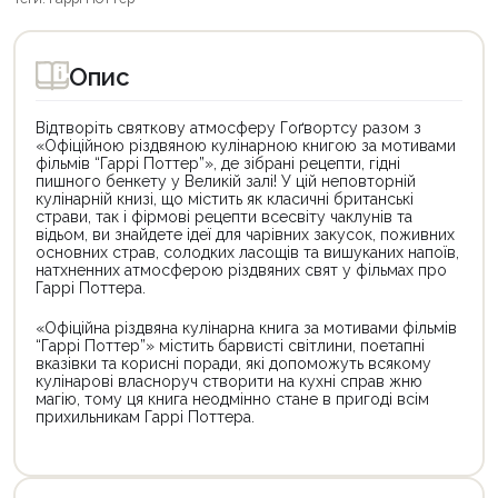
Опис
Відтворіть святкову атмосферу Гоґвортсу разом з
«Офіційною різдвяною кулінарною книгою за мотивами
фільмів “Гаррі Поттер”», де зібрані рецепти, гідні
пишного бенкету у Великій залі! У цій неповторній
кулінарній книзі, що містить як класичні британські
страви, так і фірмові рецепти всесвіту чаклунів та
відьом, ви знайдете ідеї для чарівних закусок, поживних
основних страв, солодких ласощів та вишуканих напоїв,
натхненних атмосферою різдвяних свят у фільмах про
Гаррі Поттера.
«Офіційна різдвяна кулінарна книга за мотивами фільмів
“Гаррі Поттер”» містить барвисті світлини, поетапні
вказівки та корисні поради, які допоможуть всякому
кулінарові власноруч створити на кухні справ жню
магію, тому ця книга неодмінно стане в пригоді всім
прихильникам Гаррі Поттера.
Цей
Цей
товар
товар
доступний
доступний