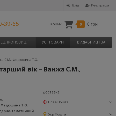
Вхід
Реєстрація
9-39-65
0 грн.
Кошик
0
ПЕЦПРОПОЗИЦІЇ
УСІ ТОВАРИ
ВИДАВНИЦТВА
жа С.М., Федюшина Т.О.
арший вік – Ванжа С.М.,
Доставка:
ок
Нова Пошта
, Федюшина Т.О.
дарно-тематичний
Укр Пошта