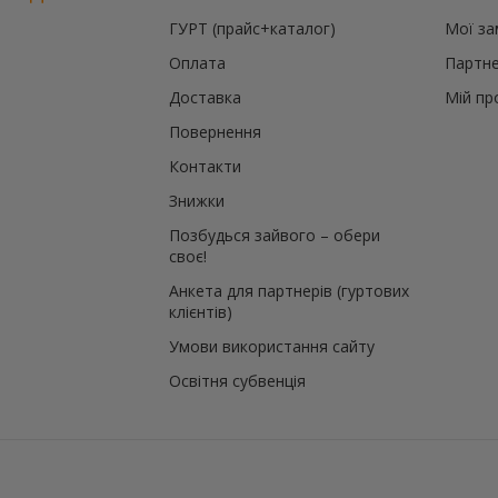
ГУРТ (прайс+каталог)
Мої з
Оплата
Партне
Доставка
Мій пр
Повернення
Контакти
Знижки
Позбудься зайвого – обери
своє!
Анкета для партнерів (гуртових
клієнтів)
Умови використання сайту
Освітня субвенція