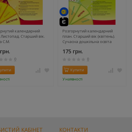
орнутий календарний
Розгорнутий календарний
 Листопад. Старший вік.
план. Старший вік (квітень).
 С.М.
Сучасна дошкільна освіта
грн.
175 грн.
0
0
упити
Купити
вності
У наявності
ИСТИЙ КАБІНЕТ
КОНТАКТИ