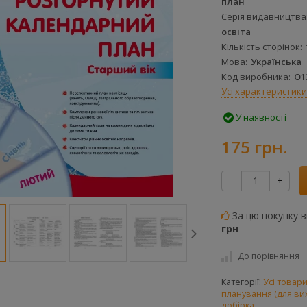
план
Серія видавництва
освіта
Кількість сторінок
Мова
Українська
Код виробника
О1
Усі характеристики
У наявності
175 грн.
-
+
За цю покупку 
грн
До порівняння
Категорії:
Усі товар
планування (для ви
добірка