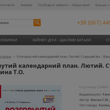
Контакти
Знижки
Позбудься зайвого – обери своє!
Більше
+38 (067) 44
НОВИНКИ
ЗАЙНЯТІ ДІТИ - ЩАСЛИВІ БАТЬКИ
С
 товари
Розгорнутий календарний план. Лютий. Старший вік – Ван
утий календарний план. Лютий. Ст
на Т.О.
Код товару:
524864
Видавництво
Ран
Автор
Ванжа С.М.
Тип товару
Кален