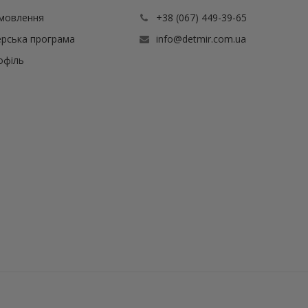
амовлення
+38 (067) 449-39-65
рська програма
info@detmir.com.ua
офіль