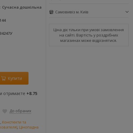
Сучасна дошкільна
Самовивіз м. Київ
144
Ціна діє тільки при умові замовлення
34247У
на сайті. Вартість у роздрібних
магазинах може відрізнятися.
Купити
ви отримаєте
+8.75
До обраних
и
,
Конспекти та
хователя)
,
Цінопадна