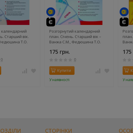
й
й календарний
Розгорнутий календарний
Розг
ь. Старший вік.
план. Січень. Старший вік –
план.
 Федюшина Т.О.
Ванжа С.М., Федюшина Т.О.
Ванжа
175 грн.
175 
0
0
Купити
К
У наявності
У ная
РОЗДІЛИ
СТОРІНКИ
ОСОБ