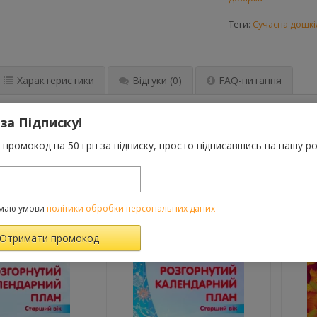
Теги:
Сучасна дошкі
Характеристики
Відгуки
(0)
FAQ-питання
 за Підписку!
одано перспективний та розгорнутий календарний план організаці
а використовувати як робочий календарний план, журнал веден
промокод на 50 грн за підписку, просто підписавшись на нашу ро
ВАРОМ ТАКОЖ КУПУЮТЬ
маю умови
політики обробки персональних даних
й
те