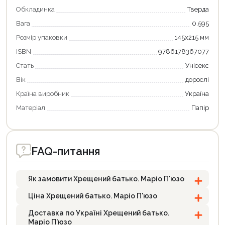
Обкладинка
Тверда
Вага
0.595
Розмір упаковки
145х215 мм
ISBN
9786178367077
Стать
Унісекс
Вік
дорослі
Країна виробник
Україна
Матеріал
Папір
FAQ-питання
Як замовити Хрещений батько. Маріо П'юзо
Ціна Хрещений батько. Маріо П'юзо
Доставка по Україні Хрещений батько.
Маріо П'юзо