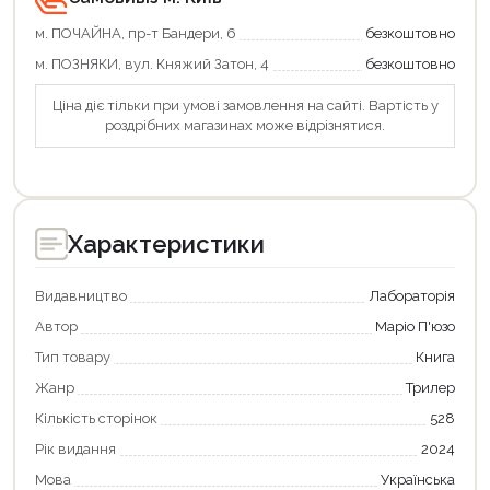
м. ПОЧАЙНА, пр-т Бандери, 6
безкоштовно
м. ПОЗНЯКИ, вул. Княжий Затон, 4
безкоштовно
Ціна діє тільки при умові замовлення на сайті. Вартість у
роздрібних магазинах може відрізнятися.
Характеристики
Видавництво
Лабораторія
Автор
Маріо П'юзо
Тип товару
Книга
Жанр
Трилер
Кількість сторінок
528
Рік видання
2024
Мова
Українська