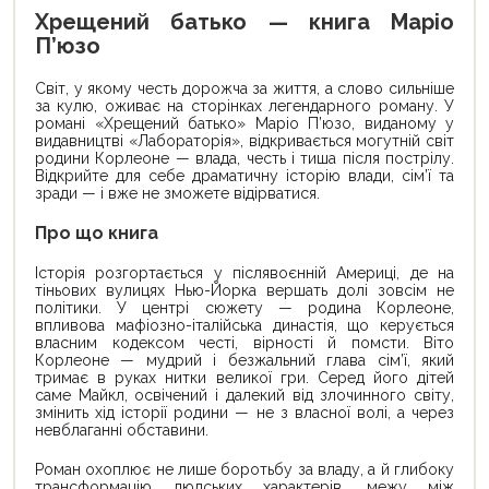
Хрещений батько — книга Маріо
П’юзо
Світ, у якому честь дорожча за життя, а слово сильніше
за кулю, оживає на сторінках легендарного роману. У
романі «Хрещений батько» Маріо П’юзо, виданому у
видавництві «Лабораторія», відкривається могутній світ
родини Корлеоне — влада, честь і тиша після пострілу.
Відкрийте для себе драматичну історію влади, сім’ї та
зради — і вже не зможете відірватися.
Про що книга
Історія розгортається у післявоєнній Америці, де на
тіньових вулицях Нью-Йорка вершать долі зовсім не
політики. У центрі сюжету — родина Корлеоне,
впливова мафіозно-італійська династія, що керується
власним кодексом честі, вірності й помсти. Віто
Корлеоне — мудрий і безжальний глава сім’ї, який
тримає в руках нитки великої гри. Серед його дітей
саме Майкл, освічений і далекий від злочинного світу,
змінить хід історії родини — не з власної волі, а через
невблаганні обставини.
Роман охоплює не лише боротьбу за владу, а й глибоку
трансформацію людських характерів, межу між