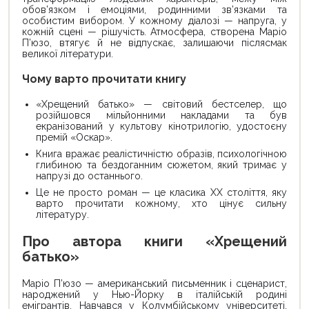
обов’язком і емоціями, родинними зв’язками та
особистим вибором. У кожному діалозі — напруга, у
кожній сцені — рішучість. Атмосфера, створена Маріо
П’юзо, втягує й не відпускає, залишаючи післясмак
великої літератури.
Чому варто прочитати книгу
«Хрещений батько» — світовий бестселер, що
розійшовся мільйонними накладами та був
екранізований у культову кінотрилогію, удостоєну
премій «Оскар».
Книга вражає реалістичністю образів, психологічною
глибиною та бездоганним сюжетом, який тримає у
напрузі до останнього.
Це не просто роман — це класика XX століття, яку
варто прочитати кожному, хто цінує сильну
літературу.
Про автора книги «Хрещений
батько»
Маріо П’юзо — американський письменник і сценарист,
народжений у Нью-Йорку в італійській родині
емігрантів. Навчався у Колумбійському університеті,