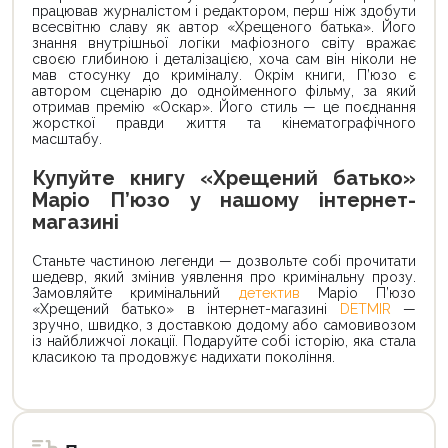
працював журналістом і редактором, перш ніж здобути
всесвітню славу як автор «Хрещеного батька». Його
знання внутрішньої логіки мафіозного світу вражає
своєю глибиною і деталізацією, хоча сам він ніколи не
мав стосунку до криміналу. Окрім книги, П’юзо є
автором сценарію до однойменного фільму, за який
отримав премію «Оскар». Його стиль — це поєднання
жорсткої правди життя та кінематографічного
масштабу.
Купуйте книгу «Хрещений батько»
Маріо П’юзо у нашому інтернет-
магазині
Станьте частиною легенди — дозвольте собі прочитати
шедевр, який змінив уявлення про кримінальну прозу.
Замовляйте кримінальний
детектив
Маріо П’юзо
«Хрещений батько»
в інтернет-магазині
DETMIR
—
зручно, швидко, з доставкою додому або самовивозом
із найближчої локації. Подаруйте собі історію, яка стала
класикою та продовжує надихати покоління.