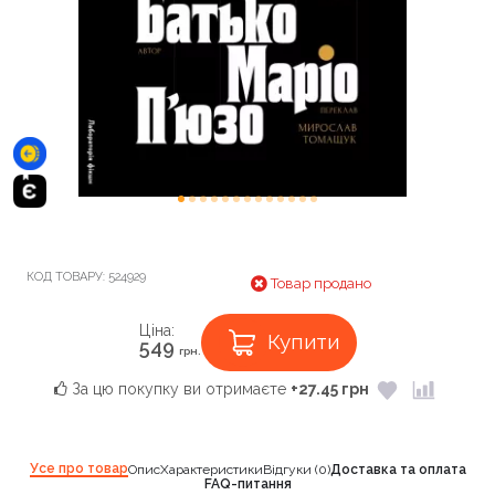
КОД ТОВАРУ:
524929
Товар продано
Ціна:
Купити
549
грн.
За цю покупку ви отримаєте
+27.45 грн
Усе про товар
Опис
Характеристики
Відгуки (0)
Доставка та оплата
FAQ-питання