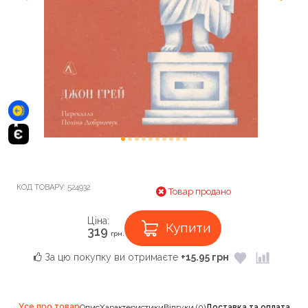
КОД ТОВАРУ:
524932
Товар продано
Ціна:
Купити
319
грн.
За цю покупку ви отримаєте
+15.95 грн
Усе про товар
Опис
Характеристики
Відгуки (0)
Доставка та оплата