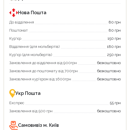
за
за
державною
державною
програмою
програмою
Нова Пошта
єКнига.
«Національний
Використовуйте
кешбек».
До відділення
80 грн
свою
Оплачуйте
Поштомат
80 грн
карту
покупку
єКнига,
картою
Кур'єр
150 грн
щоб
«Національний
зекономити
кешбек»
Відділення (для мольбертів)
180 грн
та
та
отримати
отримуйте
Кур'єр (для мольбертів)
250 грн
додаткові
вигідне
Замовлення до відділення від 900грн
безкоштовно
переваги!
повернення
Купити
коштів!
Замовлення до поштомату від 700грн
безкоштовно
картою
Економте
єКнига
більше
Замовлення кур'єром від 1600грн
безкоштовно
–
разом
це
із
зручно
державною
Укр Пошта
та
підтримкою!
вигідно!
Експрес
55 грн
Замовлення від 500 грн
безкоштовно
Самовивіз м. Київ
Продовжити покупки