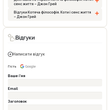
сенс життя – Джон Грей
Відгуки Котяча філософія. Коти і сенс життя
– Джон Грей
Відгуки
Написати відгук
Гість
Google
Ваше і'мя
Email
Заголовок