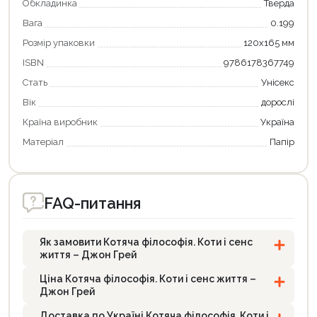
Обкладинка
Тверда
Вага
0.199
Розмір упаковки
120х165 мм
ISBN
9786178367749
Стать
Унісекс
Вік
дорослі
Країна виробник
Україна
Матеріал
Папір
FAQ-питання
Як замовити Котяча філософія. Коти і сенс
життя – Джон Грей
Ціна Котяча філософія. Коти і сенс життя –
Джон Грей
Доставка по Україні Котяча філософія. Коти і