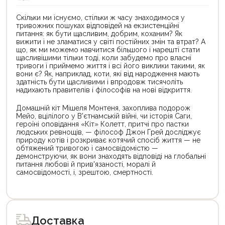
Скільки ми існуємо, стільки ж часу знаходимося у
тривожних пошуках відповідей на екзистенційні
питання: як бути щасливим, добрим, коханим? Як
вижити і не зламатися у світі постійних змін та втрат? А
що, як ми можемо навчитися більшого і нарешті стати
щасливішими тільки тоді, коли забудемо про власні
тривоги і приймемо життя і всі його виклики такими, як
вони є? Як, наприклад, коти, які від народження мають
здатність бути щасливими і впродовж тисячоліть
надихають правителів і філософів на нові відкриття.
Домашній кіт Мішеля Монтеня, захоплива подорож
Мейо, вцілілого у В'єтнамській війні, чи історія Саги,
героїні оповідання «Кіт» Колетт, притчі про пастки
людських ревнощів, — філософ Джон Грей досліджує
природу котів і розкриває котячий спосіб життя — не
обтяжений тривогою і самосвідомістю —
демонструючи, як вони знаходять відповіді на глобальні
питання любові й прив'язаності, моралі й
самосвідомості, і, зрештою, смертності.
Цей
Цей
товар
товар
доступний
доступний
для
для
Доставка
покупки
покупки