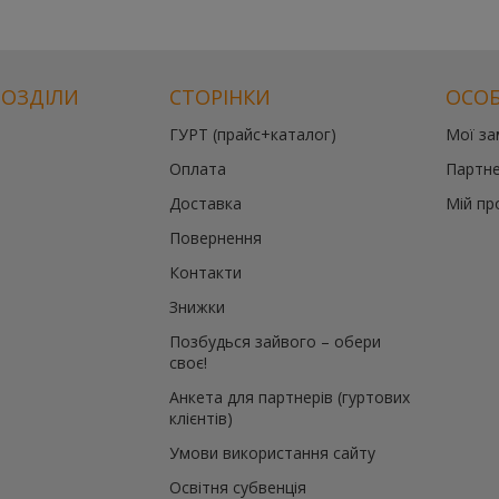
РОЗДІЛИ
СТОРІНКИ
ОСОБ
ГУРТ (прайс+каталог)
Мої з
й
Оплата
Партне
те
Доставка
Мій пр
Повернення
й
Контакти
Знижки
Позбудься зайвого – обери
своє!
Анкета для партнерів (гуртових
клієнтів)
Умови використання сайту
Освітня субвенція