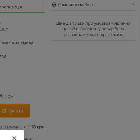
Самовивіз м. Київ
пропозиція
t
Ціна діє тільки при умові замовлення
на сайті. Вартість у роздрібних
Сміт
магазинах може відрізнятися.
Магічна змова
336
00 грн.
Купити
ви отримаєте
+18 грн
До обраних