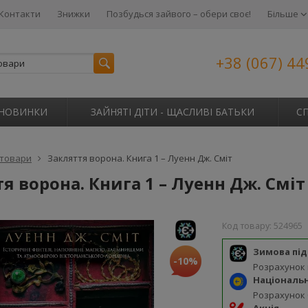
Контакти
Знижки
Позбудься зайвого – обери своє!
Більше
+38 (067) 44
НОВИНКИ
ЗАЙНЯТІ ДІТИ - ЩАСЛИВІ БАТЬКИ
С
 товари
Закляття ворона. Книга 1 – Луенн Дж. Сміт
я ворона. Книга 1 – Луенн Дж. Сміт
Код товару:
524965
Зимова пі
-10%
Розрахунок
Національ
Розрахунок