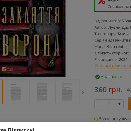
Акція
Спеціальна 
Видавництво
Viva
Автор
Луенн Дж. 
Тип товару
Книга
Серія видавництва
Жанр
Фентезі
Кількість сторінок
Рік видання
2024
Усі характеристики
У наявності
360 грн.
4
-
+
За цю покупку 
 за Підписку!
До порівняння