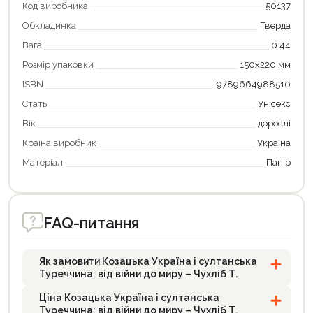
Код виробника
50137
Обкладинка
Тверда
Вага
0.44
Розмір упаковки
150х220 мм
ISBN
9789664988510
Стать
Унісекс
Вік
дорослі
Країна виробник
Україна
Матеріал
Папір
FAQ-питання
Як замовити Козацька Україна і султанська
Туреччина: від війни до миру – Чухліб Т.
Ціна Козацька Україна і султанська
Туреччина: від війни до миру – Чухліб Т.