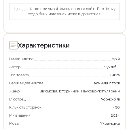
Продовжити покупки
Ціна діє тільки при умові замовлення на сайті. Вартість у
роздрібних магазинах може відрізнятися.
Оформити замовлення
Характеристики
Видавництво
Арій
Автор
Чухліб Т.
Тип товару
Книга
Серія видавництва
Таємниці історії
Жанр
Військова, Історичний, Науково-популярний
Ілюстрації
Чорно-білі
Кількість сторінок
496
Рік видання
2024
Мова
Українська