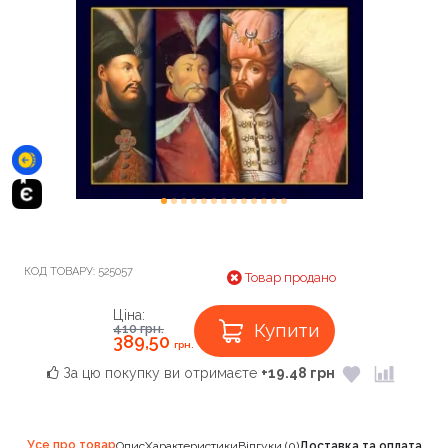
КОД ТОВАРУ:
525057
Товар продано
Ціна:
Купити
410
грн.
389,50
грн.
За цю покупку ви отримаєте
+19.48 грн
Усе про товар
Опис
Характеристики
Відгуки (0)
Доставка та оплата