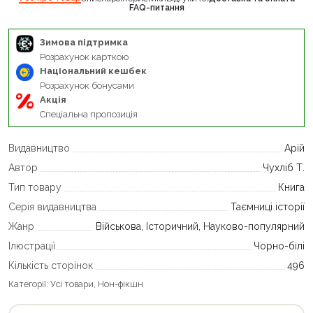
FAQ-питання
Зимова підтримка
Розрахунок карткою
Національний кешбек
Розрахунок бонусами
Акція
Спеціальна пропозиція
Видавництво
Арій
Автор
Чухліб Т.
Тип товару
Книга
Серія видавництва
Таємниці історії
Жанр
Військова, Історичний, Науково-популярний
Ілюстрації
Чорно-білі
Кількість сторінок
496
Категорії:
Усі товари
,
Нон-фікшн