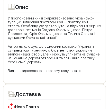
Опис
У пропонованій книзі схарактеризовано українсько-
турецькі відносини протягом XVII — початку XVIII
століть. Особливу увагу звернуто на підписання мирних
договорів гетьманів Богдана Хмельницького, Петра
Дорошенка, Юрія Хмельницького та Пилипа Орлика із
султанами Османської імперії.
Автор наголошує, що відносини козацької України із
султанською Туреччиною були не тільки важливим
етапом нашої історії, але й можуть упливати на сучасне
національне державотворення та зовнішню політику
Української держави.
Видання адресовано широкому колу читачів.
Цей
Цей
товар
товар
доступний
доступний
для
для
Доставка
покупки
покупки
за
за
державною
державною
програмою
програмою
Нова Пошта