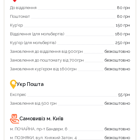
єКнига.
«Національний
Використовуйте
кешбек».
До відділення
80 грн
свою
Оплачуйте
Поштомат
80 грн
карту
покупку
єКнига,
картою
Кур'єр
150 грн
щоб
«Національний
зекономити
кешбек»
Відділення (для мольбертів)
180 грн
та
та
отримати
отримуйте
Кур'єр (для мольбертів)
250 грн
додаткові
вигідне
Замовлення до відділення від 900грн
безкоштовно
переваги!
повернення
Купити
коштів!
Замовлення до поштомату від 700грн
безкоштовно
картою
Економте
єКнига
більше
Замовлення кур'єром від 1600грн
безкоштовно
–
разом
це
із
зручно
державною
Укр Пошта
та
підтримкою!
вигідно!
Експрес
55 грн
Замовлення від 500 грн
безкоштовно
Самовивіз м. Київ
м. ПОЧАЙНА, пр-т Бандери, 6
безкоштовно
м. ПОЗНЯКИ, вул. Княжий Затон, 4
безкоштовно