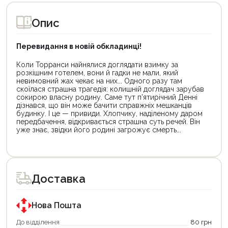
Опис
Перевидання в новій обкладинці!
Коли Торранси найнялися доглядати взимку за
розкішним готелем, вони й гадки не мали, який
невимовний жах чекає на них... Одного разу там
скоїлася страшна трагедія: колишній доглядач зарубав
сокирою власну родину. Саме тут п’ятирічний Денні
дізнався, що він може бачити справжніх мешканців
будинку. І це — привиди. Хлопчику, наділеному даром
передбачення, відкривається страшна суть речей. Він
уже знає, звідки його родині загрожує смерть...
Цей
Цей
товар
товар
доступний
доступний
для
для
Доставка
покупки
покупки
за
за
державною
державною
програмою
програмою
Нова Пошта
єКнига.
«Національний
Використовуйте
кешбек».
До відділення
80 грн