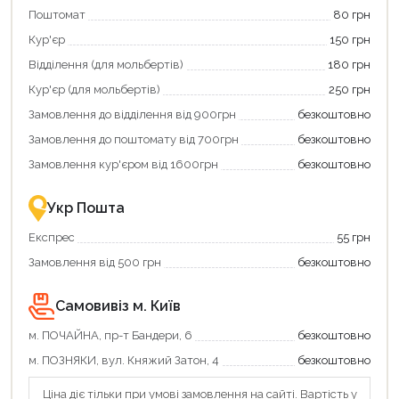
свою
Оплачуйте
Поштомат
80 грн
карту
покупку
єКнига,
картою
Кур'єр
150 грн
щоб
«Національний
зекономити
кешбек»
Відділення (для мольбертів)
180 грн
та
та
отримати
отримуйте
Кур'єр (для мольбертів)
250 грн
додаткові
вигідне
Замовлення до відділення від 900грн
безкоштовно
переваги!
повернення
Купити
коштів!
Замовлення до поштомату від 700грн
безкоштовно
картою
Економте
єКнига
більше
Замовлення кур'єром від 1600грн
безкоштовно
–
разом
це
із
зручно
державною
Укр Пошта
та
підтримкою!
вигідно!
Експрес
55 грн
Замовлення від 500 грн
безкоштовно
Самовивіз м. Київ
м. ПОЧАЙНА, пр-т Бандери, 6
безкоштовно
м. ПОЗНЯКИ, вул. Княжий Затон, 4
безкоштовно
Ціна діє тільки при умові замовлення на сайті. Вартість у