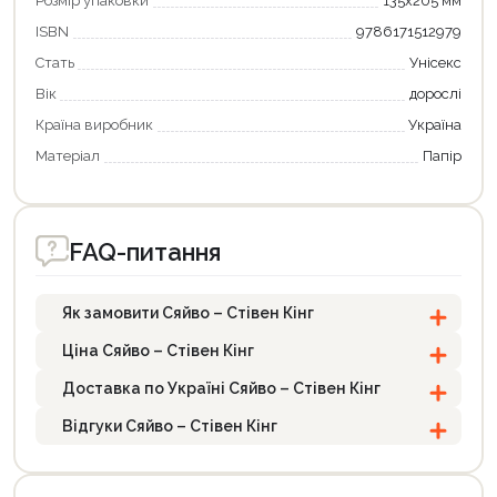
Розмір упаковки
135х205 мм
ISBN
9786171512979
Стать
Унісекс
Вік
дорослі
Країна виробник
Україна
Матеріал
Папір
FAQ-питання
Як замовити Сяйво – Стівен Кінг
Ціна Сяйво – Стівен Кінг
Доставка по Україні Сяйво – Стівен Кінг
Відгуки Сяйво – Стівен Кінг