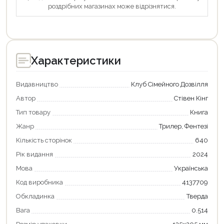
роздрібних магазинах може відрізнятися.
Характеристики
Видавництво
Клуб Сімейного Дозвілля
Автор
Стівен Кінг
Тип товару
Книга
Жанр
Трилер, Фентезі
Кількість сторінок
640
Рік видання
2024
Продовжити покупки
Мова
Українська
Оформити замовлення
Код виробника
4137709
Обкладинка
Тверда
Вага
0.514