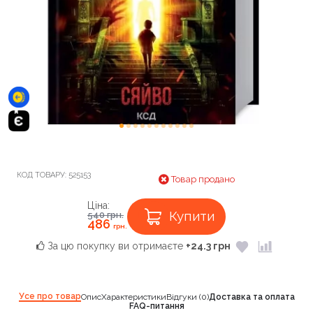
КОД ТОВАРУ:
525153
Товар продано
Ціна:
Купити
540
грн.
486
грн.
За цю покупку ви отримаєте
+24.3 грн
Усе про товар
Опис
Характеристики
Відгуки (0)
Доставка та оплата
FAQ-питання