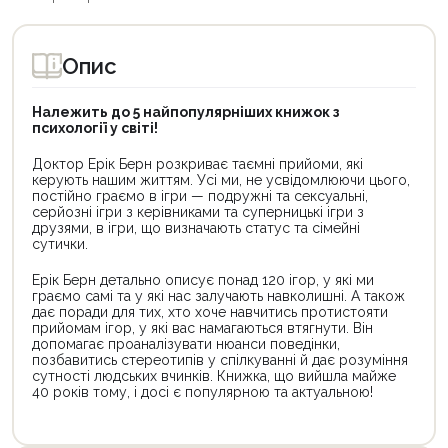
Опис
Належить до 5 найпопулярніших книжок з
психології у світі!
Доктор Ерік Берн розкриває таємні прийоми, які
керують нашим життям. Усі ми, не усвідомлюючи цього,
постійно граємо в ігри — подружні та сексуальні,
серйозні ігри з керівниками та суперницькі ігри з
друзями, в ігри, що визначають статус та сімейні
сутички.
Ерік Берн детально описує понад 120 ігор, у які ми
граємо самі та у які нас залучають навколишні. А також
дає поради для тих, хто хоче навчитись протистояти
прийомам ігор, у які вас намагаються втягнути. Він
допомагає проаналізувати нюанси поведінки,
позбавитись стереотипів у спілкуванні й дає розуміння
сутності людських вчинків. Книжка, що вийшла майже
40 років тому, і досі є популярною та актуальною!
Цей
Цей
товар
товар