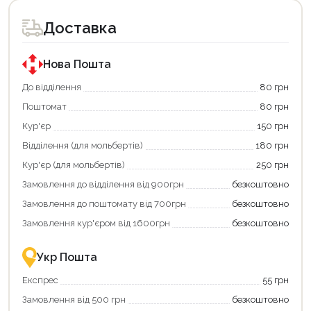
доступний
доступний
для
для
Доставка
покупки
покупки
за
за
державною
державною
програмою
програмою
Нова Пошта
єКнига.
«Національний
Використовуйте
кешбек».
До відділення
80 грн
свою
Оплачуйте
Поштомат
80 грн
карту
покупку
єКнига,
картою
Кур'єр
150 грн
щоб
«Національний
зекономити
кешбек»
Відділення (для мольбертів)
180 грн
та
та
отримати
отримуйте
Кур'єр (для мольбертів)
250 грн
додаткові
вигідне
Замовлення до відділення від 900грн
безкоштовно
переваги!
повернення
Купити
коштів!
Замовлення до поштомату від 700грн
безкоштовно
картою
Економте
єКнига
більше
Замовлення кур'єром від 1600грн
безкоштовно
–
разом
це
із
зручно
державною
Укр Пошта
та
підтримкою!
вигідно!
Експрес
55 грн
Замовлення від 500 грн
безкоштовно