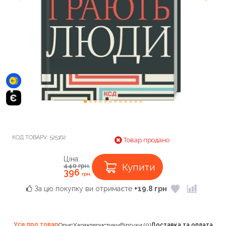
КОД ТОВАРУ:
525162
Товар продано
Ціна:
Купити
440
грн.
396
грн.
За цю покупку ви отримаєте
+19.8 грн
Усе про товар
Опис
Характеристики
Відгуки (0)
Доставка та оплата