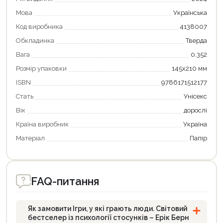
Мова
Українська
Код виробника
4138007
Обкладинка
Тверда
Вага
0.352
Розмір упаковки
145x210 мм
ISBN
9786171512177
Стать
Унісекс
Вік
дорослі
Країна виробник
Україна
Матеріал
Папір
FAQ-питання
Як замовити Ігри, у які грають люди. Світовий
бестселер із психології стосунків – Ерік Берн