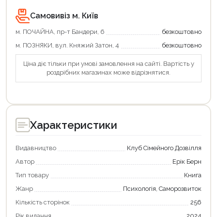
Самовивіз м. Київ
Продовжити покупки
м. ПОЧАЙНА, пр-т Бандери, 6
безкоштовно
Оформити замовлення
м. ПОЗНЯКИ, вул. Княжий Затон, 4
безкоштовно
Ціна діє тільки при умові замовлення на сайті. Вартість у
роздрібних магазинах може відрізнятися.
Характеристики
Видавництво
Клуб Сімейного Дозвілля
Автор
Ерік Берн
Тип товару
Книга
Жанр
Психологія, Саморозвиток
Кількість сторінок
256
Рік видання
2024