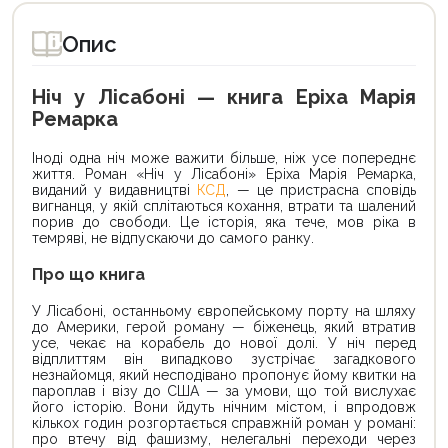
Опис
Ніч у Лісабоні — книга Еріха Марія
Ремарка
Іноді одна ніч може важити більше, ніж усе попереднє
життя. Роман «Ніч у Лісабоні» Еріха Марія Ремарка,
виданий у видавництві
КСД
, — це пристрасна сповідь
вигнанця, у якій сплітаються кохання, втрати та шалений
порив до свободи. Це історія, яка тече, мов ріка в
темряві, не відпускаючи до самого ранку.
Про що книга
У Лісабоні, останньому європейському порту на шляху
до Америки, герой роману — біженець, який втратив
усе, чекає на корабель до нової долі. У ніч перед
відплиттям він випадково зустрічає загадкового
незнайомця, який несподівано пропонує йому квитки на
пароплав і візу до США — за умови, що той вислухає
його історію. Вони йдуть нічним містом, і впродовж
кількох годин розгортається справжній роман у романі:
про втечу від фашизму, нелегальні переходи через