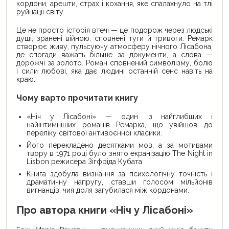
кордони, арешти, страх і кохання, яке спалахнуло на тлі
руйнації світу.
Це не просто історія втечі — це подорож через людські
душі, зранені війною, сповнені туги й тривоги. Ремарк
створює живу, пульсуючу атмосферу нічного Лісабона,
де спогади важать більше за документи, а слова —
дорожчі за золото. Роман сповнений символізму, болю
і сили любові, яка дає людині останній сенс навіть на
краю.
Чому варто прочитати книгу
«Ніч у Лісабоні» — один із найглибших і
найінтимніших романів Ремарка, що увійшов до
переліку світової антивоєнної класики.
Його перекладено десятками мов, а за мотивами
твору в 1971 році було знято екранізацію The Night in
Lisbon режисера Зігфріда Кубата.
Книга здобула визнання за психологічну точність і
драматичну напругу, ставши голосом мільйонів
вигнанців, чия доля загубилася між кордонами.
Про автора книги «Ніч у Лісабоні»