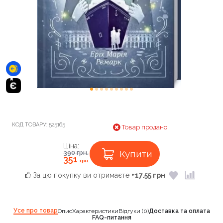
КОД ТОВАРУ:
525165
Товар продано
Ціна:
Купити
390
грн.
351
грн.
За цю покупку ви отримаєте
+17.55 грн
Усе про товар
Опис
Характеристики
Відгуки (0)
Доставка та оплата
FAQ-питання