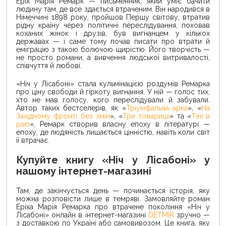
Еріх Марія Ремарк — письменник, який уміє бачити
людину там, де все здається втраченим. Він народився в
Німеччині 1898 року, пройшов Першу світову, втратив
рідну країну через політичні переслідування, поховав
коханих жінок і друзів, був вигнанцем у кількох
державах — і саме тому почав писати про втрати й
еміграцію з такою болючою щирістю. Його творчість —
не просто романи, а вивчення людської витривалості,
співчуття й любові.
«Ніч у Лісабоні» стала кульмінацією роздумів Ремарка
про ціну свободи й гіркоту вигнання. У ній — голос тих,
хто не мав голосу, кого переслідували й забували.
Автор таких бестселерів, як «
Тріумфальна арка
», «
На
Західному фронті без змін
», «
Три товариші
» та «
Тіні в
раю
», Ремарк створив власну епоху в літературі —
епоху, де людяність лишається цінністю, навіть коли світ
її втрачає.
Купуйте книгу «Ніч у Лісабоні» у
нашому інтернет-магазині
Там, де закінчується день — починається історія, яку
можна розповісти лише в темряві. Замовляйте роман
Еріха Марія Ремарка про втрачене покоління «Ніч у
Лісабоні» онлайн в інтернет-магазині
DETMIR
зручно —
з доставкою по Україні або самовивозом. Це книга, яку