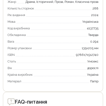
Жанр
Драма, Історичний, Проза, Роман, Класична проза
Кількість сторінок
288
Рік видання
2024
Мова
Українська
Код виробника
4137735
Обкладинка
Тверда
Вага
0.294
Розмір упаковки
135х205 мм
ISBN
9786171512740
Стать
Унісекс
Вік
дорослі
Країна виробник
Україна
Матеріал
Папір
FAQ-питання