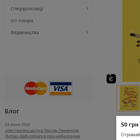
Спецпропозиції
Усі товари
Видавництва
Блог
50 грн
24 июня 2026
«Нестерпна шістка Трісти» Пенелопи
Отримай 
Дуглас: dark romance про небезпечне