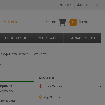
Вхід
Реєстрація
9-39-65
0 грн.
Кошик
0
ПЕЦПРОПОЗИЦІЇ
УСІ ТОВАРИ
ВИДАВНИЦТВА
а суриката Оскара – Рута Галук
к
Доставка:
дтримка
Нова Пошта
 карткою
Укр Пошта
пропозиція