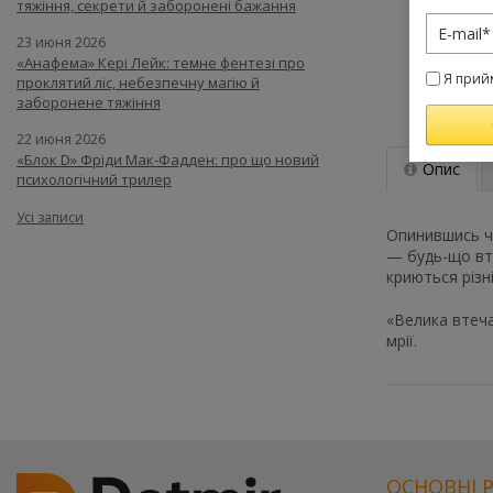
тяжіння, секрети й заборонені бажання
23 июня 2026
«Анафема» Кері Лейк: темне фентезі про
Я прий
проклятий ліс, небезпечну магію й
заборонене тяжіння
22 июня 2026
«Блок D» Фріди Мак-Фадден: про що новий
Опис
психологічний трилер
Усі записи
Опинившись че
— будь-що вте
криються різн
«Велика втеча
мрії.
Цей
товар
доступний
для
покупки
ОСНОВНІ 
за