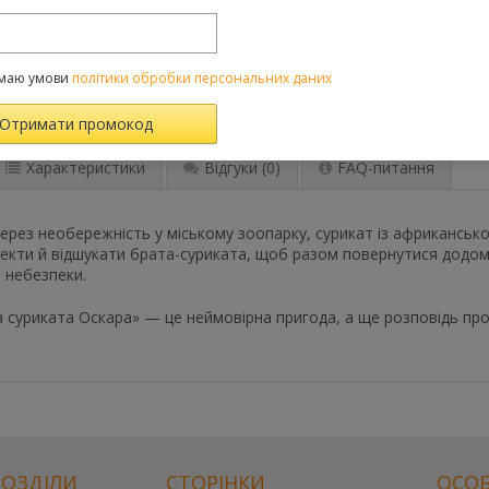
До порівняння
Категорії:
Казки
,
Цін
маю умови
політики обробки персональних даних
товари
Характеристики
Відгуки
(0)
FAQ-питання
рез необережність у міському зоопарку, сурикат із африканської 
кти й відшукати брата-суриката, щоб разом повернутися додому.
і небезпеки.
 суриката Оскара» — це неймовірна пригода, а ще розповідь про
РОЗДІЛИ
СТОРІНКИ
ОСОБ