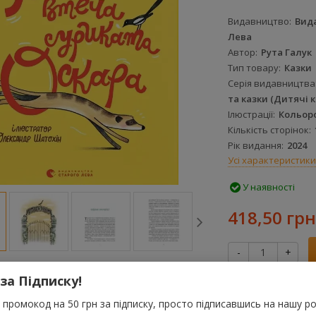
Видавництво
Вид
Лева
Автор
Рута Галук
Тип товару
Казки
Серія видавництва
та казки (Дитячі 
Ілюстрації
Кольор
Кількість сторінок
Рік видання
2024
Усі характеристики
У наявності
418,50 грн
-
+
 за Підписку!
За цю покупку 
грн
промокод на 50 грн за підписку, просто підписавшись на нашу ро