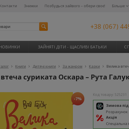
Контакти
Знижки
Позбудься зайвого – обери своє!
Більше
+38 (067) 44
НОВИНКИ
ЗАЙНЯТІ ДІТИ - ЩАСЛИВІ БАТЬКИ
С
талог
Книги
Дитячі книги
За жанром
Казки
Велика втеч
втеча суриката Оскара – Рута Галу
Код товару:
525231
-7%
Зимова пі
Розрахунок
Акція
Спеціальна 