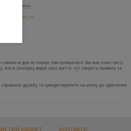
До обраних
опадна добірка
,
Усі
савани ні дня не планує там залишатися. Він має план і мету
 Але в зоо­парку вирує своє життя, тут панують правила та
 справжню дружбу та кумедні перипетії на шляху до здійснення
ИСТИЙ КАБІНЕТ
КОНТАКТИ