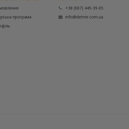
амовлення
+38 (067) 449-39-65
рська програма
info@detmir.com.ua
офіль