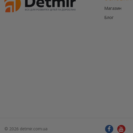
державною
Магазин
програмою
єКнига.
Блог
Використовуй
свою
карту
єКнига,
щоб
зекономити
та
отримати
додаткові
переваги!
Купити
картою
єКнига
–
це
зручно
та
вигідно!
© 2026 detmir.com.ua