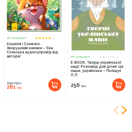
1
У наявності
Кошеня і Сонечко.
Зворушливі книжки – Єва
Сольська аудіосупровід від
автора!
0
У наявності
E-BOOK. Творці української
нації. Розповіді для дітей. Це
наше, українське – Поліщук
О.Л.
290
грн.
256
261
грн.
грн.