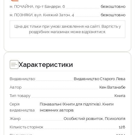
м. ПОЧАЙНА, пр-т Бандери, 6
безкоштовно
м. ПОЗНЯКИ, вул. Княжий Затон, 4
безкоштовно
Ціна діє тільки при умові замовлення на сайті. Вартість у
роздрібних магазинах може відрізнятися.
Характеристики
Видавництво
Видавництво Старого Лева
Автор
Кен Ватанабе
Тип товару
Книга
Серія
Пізнавальні (Книги для підлітків), Книги
видавництва
іноземних авторів
Жанр
Особистий розвиток, Психологія
Кількість сторінок
128