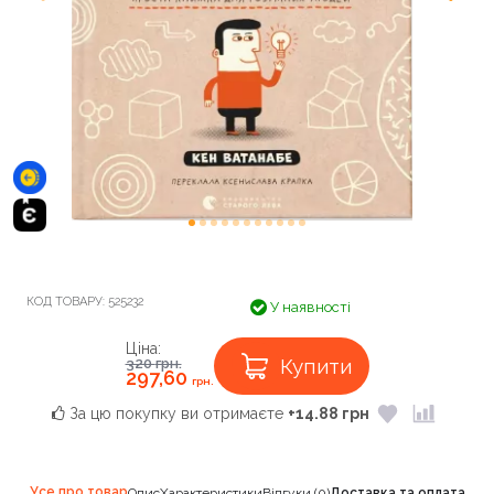
КОД ТОВАРУ:
525232
У наявності
Ціна:
Купити
320
грн.
297,60
грн.
За цю покупку ви отримаєте
+14.88 грн
Усе про товар
Опис
Характеристики
Відгуки (0)
Доставка та оплата