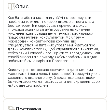
Опис
Кен Ватанабе написав книгу «Уміння розв’язувати
проблеми 101» для японських школярів і вона стала
бестселером. Він спробував перенести фокус
японської освіти із запам’ятовування на критичне
мислення, адаптувавши деякі техніки, яких навчився,
працюючи елітним консультантом McKinsey –
міжнародній консалтинговій компанії, що
спеціалізується на питаннях управління. Йдеться про
дієвий комплекс технік, щоб справлятися з викликами,
себто звичні способи розширити та впорядкувати наш
спосіб мислення з приводу якоїсь проблеми, а відтак
побачити більше варіантів її розв'язання.
Книжку проілюстровано схемами та дивовижними
малюнками, і вона доволі проста, щоб її зрозумів учень
середнього шкільного віку, й достатньо цікава, щоби
бізнес-лідери могли її застосувати для вирішення своїх
найскладніших проблем.
Цей
Цей
товар
товар
доступний
доступний
для
для
Доставка
покупки
покупки