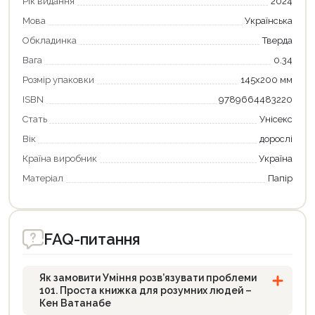
Рік видання
2024
Продовжити покупки
Мова
Українська
Оформити замовлення
Обкладинка
Тверда
Вага
0.34
Розмір упаковки
145x200 мм
ISBN
9789664483220
Стать
Унісекс
Вік
дорослі
Країна виробник
Україна
Матеріал
Папір
FAQ-питання
Як замовити Уміння розв’язувати проблеми
101. Проста книжка для розумних людей –
Кен Ватанабе