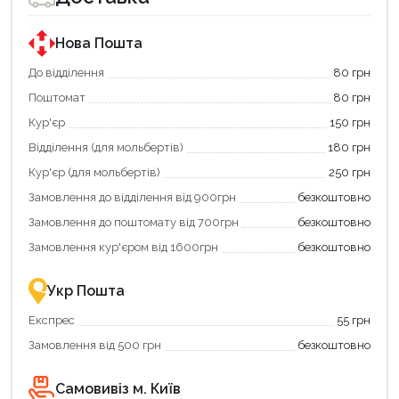
за
за
державною
державною
програмою
програмою
Нова Пошта
єКнига.
«Національний
Використовуйте
кешбек».
До відділення
80 грн
свою
Оплачуйте
Поштомат
80 грн
карту
покупку
єКнига,
картою
Кур'єр
150 грн
щоб
«Національний
зекономити
кешбек»
Відділення (для мольбертів)
180 грн
та
та
отримати
отримуйте
Кур'єр (для мольбертів)
250 грн
додаткові
вигідне
Замовлення до відділення від 900грн
безкоштовно
переваги!
повернення
Купити
коштів!
Замовлення до поштомату від 700грн
безкоштовно
картою
Економте
єКнига
більше
Замовлення кур'єром від 1600грн
безкоштовно
–
разом
це
із
зручно
державною
Укр Пошта
та
підтримкою!
вигідно!
Експрес
55 грн
Замовлення від 500 грн
безкоштовно
Самовивіз м. Київ