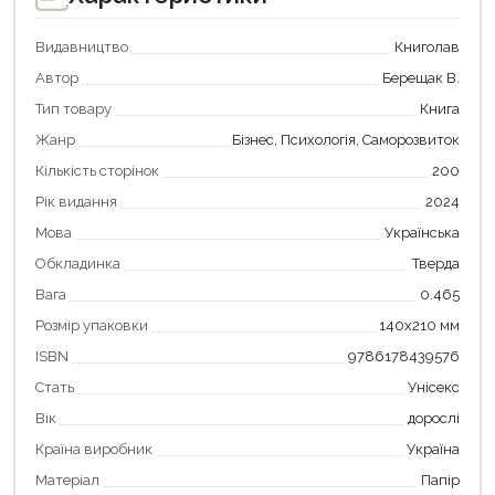
Видавництво
Книголав
Автор
Берещак В.
Тип товару
Книга
Жанр
Бізнес, Психологія, Саморозвиток
Кількість сторінок
200
Рік видання
2024
Мова
Українська
Обкладинка
Тверда
Вага
0.465
Розмір упаковки
140х210 мм
ISBN
9786178439576
Стать
Унісекс
Вік
дорослі
Країна виробник
Україна
Матеріал
Папір