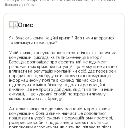
Цінопадна добірка
Опис
Які бувають комунікаційні кризи ? Як з ними впоратися
та мінімізувати наслідки?
У цій книжці консультантка зі стратегічних та тактичних
комунікацій, викладачка та письменниця Вікторія
Берещак розповідає про ефективний менеджмент
різноманітних кризових ситуацій, що можуть негативно
впливати на репутацію компаній чи осіб, дає перевірені
поради про те, як будувати продуктивні комунікації в
інформаційному полі та в команді під час кризи,
підтримувати імідж бізнесу та долати репутаційні
виклики. Це не просто довідник, як діяти в тій чи іншій
ситуації, — це чудовий спосіб попередити чималу
кількість загроз для бренду.
Авторка з власного досвіду розповість про ключові
комунікаційні болі, з якими найчастіше доводиться
працювати в українському інформаційному просторі,
розкриє способи їх подолання, а також поділиться
покроковим алгоритмом, як діяти до, під час та після