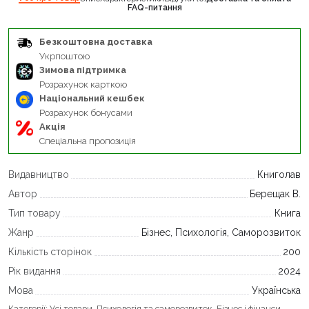
FAQ-питання
Безкоштовна доставка
Укрпоштою
Зимова підтримка
Розрахунок карткою
Національний кешбек
Розрахунок бонусами
Акція
Спеціальна пропозиція
Видавництво
Книголав
Автор
Берещак В.
Тип товару
Книга
Жанр
Бізнес, Психологія, Саморозвиток
Кількість сторінок
200
Рік видання
2024
Мова
Українська
Категорії:
Усі товари
,
Психологія та саморозвиток
,
Бізнес і фінанси
,