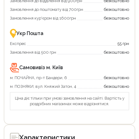
Замовлення до відділення від 900грн
безкоштовно
переваги!
повернення
Купити
коштів!
Замовлення до поштомату від 700грн
безкоштовно
картою
Економте
єКнига
більше
Замовлення кур'єром від 1600грн
безкоштовно
–
разом
це
із
зручно
державною
Укр Пошта
та
підтримкою!
Продовжити покупки
вигідно!
Експрес
55 грн
Оформити замовлення
Замовлення від 500 грн
безкоштовно
Самовивіз м. Київ
м. ПОЧАЙНА, пр-т Бандери, 6
безкоштовно
м. ПОЗНЯКИ, вул. Княжий Затон, 4
безкоштовно
Ціна діє тільки при умові замовлення на сайті. Вартість у
роздрібних магазинах може відрізнятися.
Характеристики