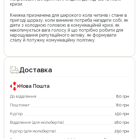
кризи.
Книжка призначена для широкого кола читачів і стане в
пригоді щоразу, коли виникне потреба нагадати собі, як
діяти з холодною головою в комунікаційній кризі, як
накопичується вага голосу й що потрібно робити для
нарощування репутаційного активу, як формувати
сталу й потужну комунікаційну політику.
Цей
Цей
товар
товар
доступний
доступний
для
для
Доставка
покупки
покупки
за
за
державною
державною
програмою
програмою
Нова Пошта
єКнига.
«Національний
Використовуйте
кешбек».
До відділення
80 грн
свою
Оплачуйте
Поштомат
80 грн
карту
покупку
єКнига,
картою
Кур'єр
150 грн
щоб
«Національний
зекономити
кешбек»
Відділення (для мольбертів)
180 грн
та
та
отримати
отримуйте
Кур'єр (для мольбертів)
250 грн
додаткові
вигідне