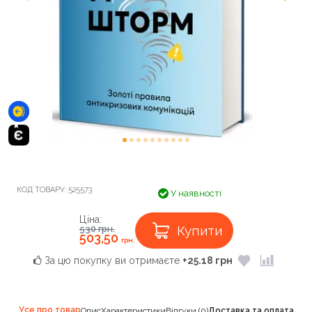
КОД ТОВАРУ:
525573
У наявності
Ціна:
Купити
530
грн.
503,50
грн.
За цю покупку ви отримаєте
+25.18 грн
Усе про товар
Опис
Характеристики
Відгуки (0)
Доставка та оплата