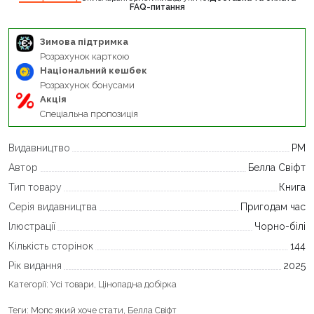
FAQ-питання
Зимова підтримка
Розрахунок карткою
Національний кешбек
Розрахунок бонусами
Акція
Спеціальна пропозиція
Видавництво
РМ
Автор
Белла Свіфт
Тип товару
Книга
Серія видавництва
Пригодам час
Ілюстрації
Чорно-білі
Кількість сторінок
144
Рік видання
2025
Категорії:
Усі товари
,
Цінопадна добірка
Теги:
Мопс який хоче стати
,
Белла Свіфт