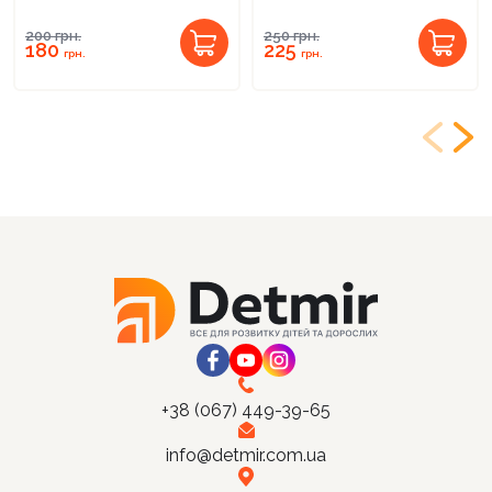
200
грн.
250
грн.
180
225
грн.
грн.
+38 (067) 449-39-65
info@detmir.com.ua