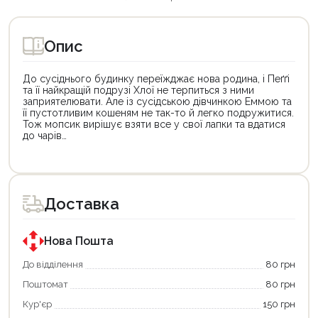
Опис
До сусіднього будинку переїжджає нова родина, і Пеґґі
та її найкращій подрузі Хлої не терпиться з ними
заприятелювати. Але із сусідською дівчинкою Еммою та
її пустотливим кошеням не так-то й легко подружитися.
Тож мопсик вирішує взяти все у свої лапки та вдатися
до чарів…
Цей
Цей
товар
товар
доступний
доступний
для
для
Доставка
покупки
покупки
за
за
державною
державною
програмою
програмою
Нова Пошта
єКнига.
«Національний
Використовуйте
кешбек».
До відділення
80 грн
свою
Оплачуйте
Поштомат
80 грн
карту
покупку
єКнига,
картою
Кур'єр
150 грн
щоб
«Національний