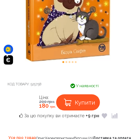
КОД ТОВАРУ:
525758
У наявності
Ціна:
Купити
200
грн.
180
грн.
За цю покупку ви отримаєте
+9 грн
Усе про товар
Опис
Характеристики
Відгуки (0)
Доставка та оплата