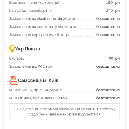
зекономити
кешбек»
Відділення (для мольбертів)
180 грн
та
та
отримати
отримуйте
Кур'єр (для мольбертів)
250 грн
додаткові
вигідне
Замовлення до відділення від 900грн
безкоштовно
переваги!
повернення
Купити
коштів!
Замовлення до поштомату від 700грн
безкоштовно
картою
Економте
єКнига
більше
Замовлення кур'єром від 1600грн
безкоштовно
–
разом
це
із
зручно
державною
Укр Пошта
та
підтримкою!
вигідно!
Експрес
55 грн
Замовлення від 500 грн
безкоштовно
Самовивіз м. Київ
м. ПОЧАЙНА, пр-т Бандери, 6
безкоштовно
м. ПОЗНЯКИ, вул. Княжий Затон, 4
безкоштовно
Ціна діє тільки при умові замовлення на сайті. Вартість у
роздрібних магазинах може відрізнятися.