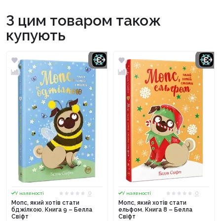
З цим товаром також
купують
0
0
У наявності
У наявності
Мопс, який хотів стати
Мопс, який хотів стати
бджілкою. Книга 9 – Белла
ельфом. Книга 8 – Белла
Свіфт
Свіфт