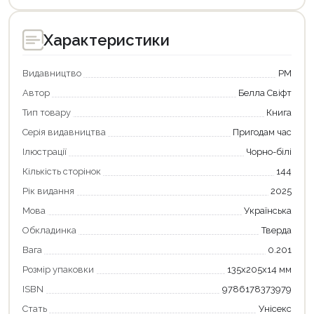
Характеристики
Видавництво
РМ
Автор
Белла Свіфт
Тип товару
Книга
Серія видавництва
Пригодам час
Ілюстрації
Чорно-білі
Кількість сторінок
144
Рік видання
2025
Мова
Українська
Обкладинка
Тверда
Продовжити покупки
Вага
0.201
Оформити замовлення
Розмір упаковки
135х205х14 мм
ISBN
9786178373979
Стать
Унісекс