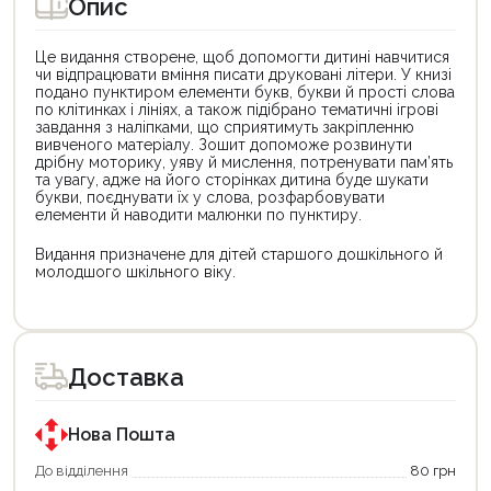
Опис
Це видання створене, щоб допомогти дитині навчитися
чи відпрацювати вміння писати друковані літери. У книзі
подано пунктиром елементи букв, букви й прості слова
по клітинках і лініях, а також підібрано тематичні ігрові
завдання з наліпками, що сприятимуть закріпленню
вивченого матеріалу. Зошит допоможе розвинути
дрібну моторику, уяву й мислення, потренувати пам’ять
та увагу, адже на його сторінках дитина буде шукати
букви, поєднувати їх у слова, розфарбовувати
елементи й наводити малюнки по пунктиру.
Видання призначене для дітей старшого дошкільного й
молодшого шкільного віку.
Цей
Цей
товар
товар
доступний
доступний
для
для
Доставка
покупки
покупки
за
за
державною
державною
програмою
програмою
Нова Пошта
єКнига.
«Національний
Використовуйте
кешбек».
До відділення
80 грн
свою
Оплачуйте