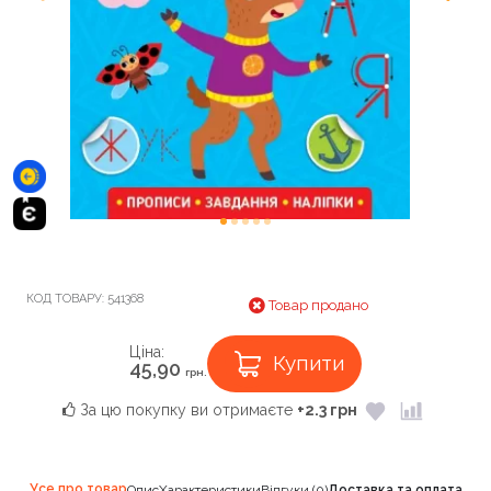
КОД ТОВАРУ:
541368
Товар продано
Ціна:
Купити
45,90
грн.
За цю покупку ви отримаєте
+2.3 грн
Усе про товар
Опис
Характеристики
Відгуки (0)
Доставка та оплата