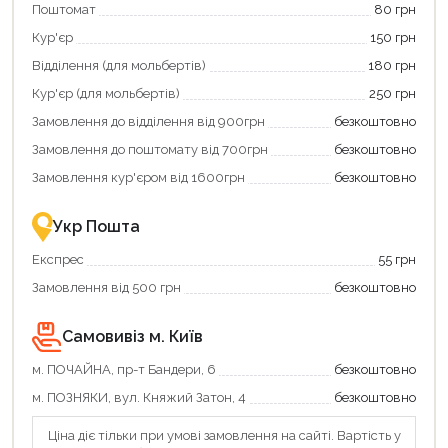
Поштомат
80 грн
карту
покупку
єКнига,
картою
Кур'єр
150 грн
щоб
«Національний
зекономити
кешбек»
Відділення (для мольбертів)
180 грн
та
та
отримати
отримуйте
Кур'єр (для мольбертів)
250 грн
додаткові
вигідне
Замовлення до відділення від 900грн
безкоштовно
переваги!
повернення
Купити
коштів!
Замовлення до поштомату від 700грн
безкоштовно
картою
Економте
єКнига
більше
Замовлення кур'єром від 1600грн
безкоштовно
–
разом
це
із
зручно
державною
Укр Пошта
та
підтримкою!
вигідно!
Експрес
55 грн
Замовлення від 500 грн
безкоштовно
Самовивіз м. Київ
м. ПОЧАЙНА, пр-т Бандери, 6
безкоштовно
м. ПОЗНЯКИ, вул. Княжий Затон, 4
безкоштовно
Ціна діє тільки при умові замовлення на сайті. Вартість у