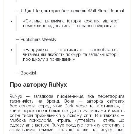
— Л.Дж. Шен, авторка бестселерів Wall Street Journal
«Смілива, динамічна історія кохання, від якої
неможливо відірватися — справді найкраща.»
— Publishers Weekly
«Напружена... «Готикана» сподобається
читачам, які люблять похмурі та запальні історії
про школу з привидами.»
— Booklist
Про авторку RuNyx
RuNyx — загадкова письменниця, яка перетворила
таємничість на бренд. Вона — авторка світових
бестселерів, серед яких Dark Verse та «Готикана», її
книги перекладені більш ніж десятьма мовами й мають
сотні тисяч прихильників у всьому світі. В її текстах —
глибока психологія, інтрига, чуттєвість і стиль, що
одразу впізнається. RuNyx поєднує готичну естетику з
актуальними темами ізоляції, влади та внутрішньої