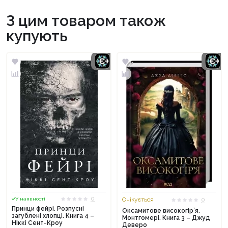
З цим товаром також
купують
0
У наявності
Очікується
0
Принци фейрі. Розпусні
Оксамитове високогір’я.
загублені хлопці. Книга 4 –
Монтгомері. Книга 3 – Джуд
Ніккі Сент-Кроу
Деверо