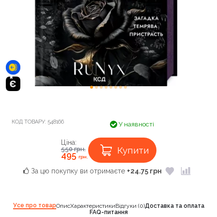
КОД ТОВАРУ:
548166
У наявності
Ціна:
Купити
550
грн.
495
грн.
За цю покупку ви отримаєте
+24.75 грн
Усе про товар
Опис
Характеристики
Відгуки (0)
Доставка та оплата
FAQ-питання