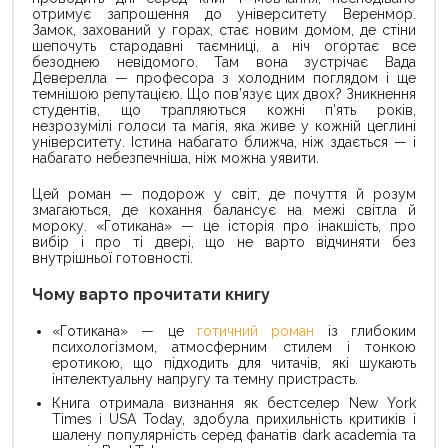
отримує запрошення до університету Веренмор.
Замок, захований у горах, стає новим домом, де стіни
шепочуть стародавні таємниці, а ніч огортає все
безоднею невідомого. Там вона зустрічає Вада
Деверелла — професора з холодним поглядом і ще
темнішою репутацією. Що пов’язує цих двох? Зникнення
студентів, що трапляються кожні п’ять років,
незрозумілі голоси та магія, яка живе у кожній цеглині
університету. Істина набагато ближча, ніж здається — і
набагато небезпечніша, ніж можна уявити.
Цей роман — подорож у світ, де почуття й розум
змагаються, де кохання балансує на межі світла й
мороку. «Готикана» — це історія про інакшість, про
вибір і про ті двері, що не варто відчиняти без
внутрішньої готовності.
Чому варто прочитати книгу
«Готикана» — це
готичний роман
із глибоким
психологізмом, атмосферним стилем і тонкою
еротикою, що підходить для читачів, які шукають
інтелектуальну напругу та темну пристрасть.
Книга отримала визнання як бестселер New York
Times і USA Today, здобула прихильність критиків і
шалену популярність серед фанатів dark academia та