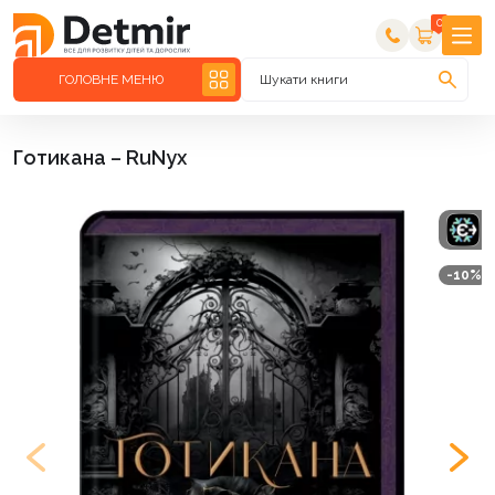
0
ГОЛОВНЕ МЕНЮ
Шукати книги
Готикана – RuNyx
-10%