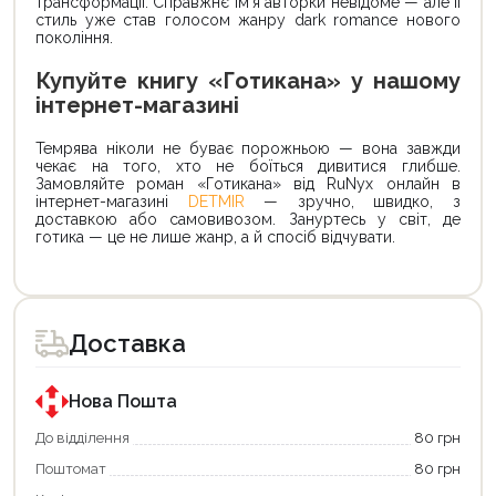
трансформації. Справжнє ім’я авторки невідоме — але її
стиль уже став голосом жанру dark romance нового
покоління.
Купуйте книгу «Готикана» у нашому
інтернет-магазині
Темрява ніколи не буває порожньою — вона завжди
чекає на того, хто не боїться дивитися глибше.
Замовляйте роман «Готикана» від RuNyx онлайн в
інтернет-магазині
DETMIR
— зручно, швидко, з
доставкою або самовивозом. Зануртесь у світ, де
готика — це не лише жанр, а й спосіб відчувати.
Доставка
Продовжити покупки
Оформити замовлення
Нова Пошта
До відділення
80 грн
Поштомат
80 грн