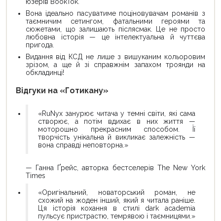
юзерів BookTok.
Вона ідеально пасуватиме поціновувачам романів з
таємничим сетингом, фатальними героями та
сюжетами, що залишають післясмак. Це не просто
любовна історія — це інтелектуальна й чуттєва
пригода.
Видання від КСД не лише з вишуканим кольоровим
зрізом, а ще й зі справжнім запахом троянди на
обкладинці!
Відгуки на «Готикану»
«RuNyx занурює читача у темні світи, які сама
створює, а потім вдихає в них життя —
моторошно прекрасним способом. Її
творчість унікальна й викликає залежність —
вона справді неповторна.»
— Ганна Ґрейс, авторка бестселерів The New York
Times
«Оригінальний, новаторський роман, не
схожий на жоден інший, який я читала раніше.
Ця історія кохання в стилі dark academia
пульсує пристрастю, темрявою і таємницями.»