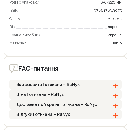
Розмір упаковки
150x220 мм
ISBN
9786171513075
Стать
Унісекс
Вік
дорослі
Країна виробник
Україна
Матеріал
Папір
FAQ-питання
Як замовити Готикана – RuNyx
Ціна Готикана – RuNyx
Доставка по Україні Готикана – RuNyx
Відгуки Готикана – RuNyx