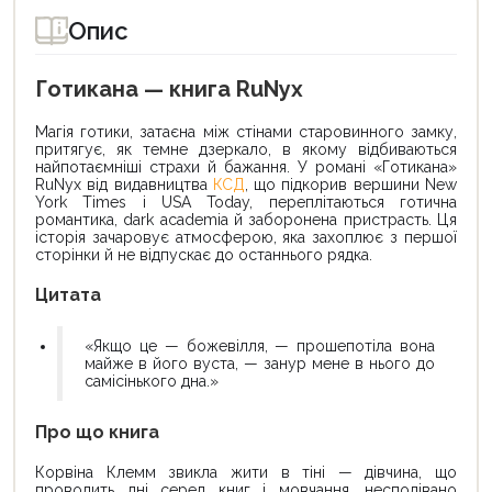
Опис
Готикана — книга RuNyx
Магія готики, затаєна між стінами старовинного замку,
притягує, як темне дзеркало, в якому відбиваються
найпотаємніші страхи й бажання. У романі «Готикана»
RuNyx від видавництва
КСД
, що підкорив вершини New
York Times і USA Today, переплітаються готична
романтика, dark academia й заборонена пристрасть. Ця
історія зачаровує атмосферою, яка захоплює з першої
сторінки й не відпускає до останнього рядка.
Цитата
«Якщо це — божевілля, — прошепотіла вона
майже в його вуста, — занур мене в нього до
самісінького дна.»
Про що книга
Корвіна Клемм звикла жити в тіні — дівчина, що
проводить дні серед книг і мовчання, несподівано