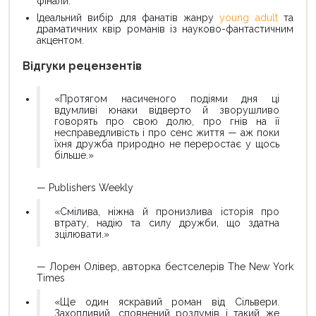
фінали.
Ідеальний вибір для фанатів жанру
young adult
та
драматичних квір романів із науково-фантастичним
акцентом.
Відгуки рецензентів
«Протягом насиченого подіями дня ці
вдумливі юнаки відверто й зворушливо
говорять про свою долю, про гнів на її
несправедливість і про сенс життя — аж поки
їхня дружба природно не переростає у щось
більше.»
— Publishers Weekly
«Смілива, ніжна й пронизлива історія про
втрату, надію та силу дружби, що здатна
зцілювати.»
— Лорен Олівер, авторка бестселерів The New York
Times
«Ще один яскравий роман від Сільвери.
Захопливий, сповнений роздумів і такий же