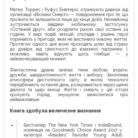
Матео Торрес і Руфус Еметеріо отримують дзвінок від
організації «Вісники Смерті» — повідомлення про те, що
прожити їм залишилося лише до кінця доби. Незнайомці
зустрічаються завдяки мобільному застосунку
«Останній друг», аби розділити разом свої останні 24
години. У вирі подій, емоцій, спогадів і рішень герої
поринають у пригоди, яких не вистачало їхньому життю.
Протягом одного дня вони проходять шлях від страху
до довіри, від самотності до взаємної підтримки. І,
можливо, навіть відчують щось глибше — у
найнеочікуваніший момент.
Фантастична драма зачіпає теми любові, втрати,
дружби, швидкоплинності життя і вибору. Захоплива
атмосфера дистопічного світу, в якому технології
передбачають останній день, розкривається через щемкі
діалоги та щирі емоції. Життя і смерть у цій історії
крокують поряд, змушуючи замислитися про
найважливіше.
Книга здобула величезне визнання
Бестселер The New York Times і IndieBound,
номінація на Goodreads Choice Award 2017 у
категорії «Readers' Favorite Young Adult