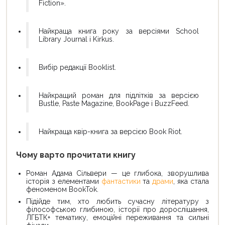
Fiction».
Найкраща книга року за версіями School
Library Journal і Kirkus.
Вибір редакції Booklist.
Найкращий роман для підлітків за версією
Bustle, Paste Magazine, BookPage і BuzzFeed.
Найкраща квір-книга за версією Book Riot.
Чому варто прочитати книгу
Роман Адама Сільвери — це глибока, зворушлива
історія з елементами
фантастики
та
драми
, яка стала
феноменом BookTok.
Підійде тим, хто любить сучасну літературу з
філософською глибиною, історії про дорослішання,
ЛГБТК+ тематику, емоційні переживання та сильні