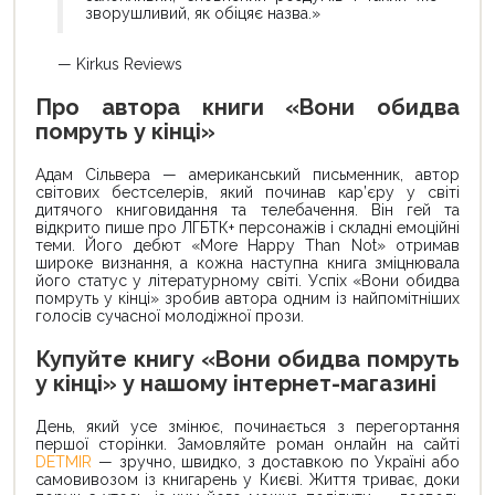
зворушливий, як обіцяє назва.»
— Kirkus Reviews
Про автора книги «Вони обидва
помруть у кінці»
Адам Сільвера — американський письменник, автор
світових бестселерів, який починав кар’єру у світі
дитячого книговидання та телебачення. Він гей та
відкрито пише про ЛГБТК+ персонажів і складні емоційні
теми. Його дебют «More Happy Than Not» отримав
широке визнання, а кожна наступна книга зміцнювала
його статус у літературному світі. Успіх «Вони обидва
помруть у кінці» зробив автора одним із найпомітніших
голосів сучасної молодіжної прози.
Купуйте книгу «Вони обидва помруть
у кінці» у нашому інтернет-магазині
День, який усе змінює, починається з перегортання
першої сторінки. Замовляйте роман онлайн на сайті
DETMIR
— зручно, швидко, з доставкою по Україні або
самовивозом із книгарень у Києві. Життя триває, доки