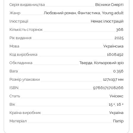
Серія видавництва
Вісники Смерті
Жанр
Любовний роман, Фантастика, Young adult
Ілюстрації
Немає ілюстрацій
Кількість сторінок
368
Рік видання
2025
Мова
Українська
Код виробника
1608492
Обкладинка
Тверда, Кольоровий зріз
Вага
0.356
Розмір упаковки
127х197 мм
ISBN
9786171708266
Стать
Унісекс
Вік
15 +, 16 +
Країна виробник
Україна
Матеріал
Папір