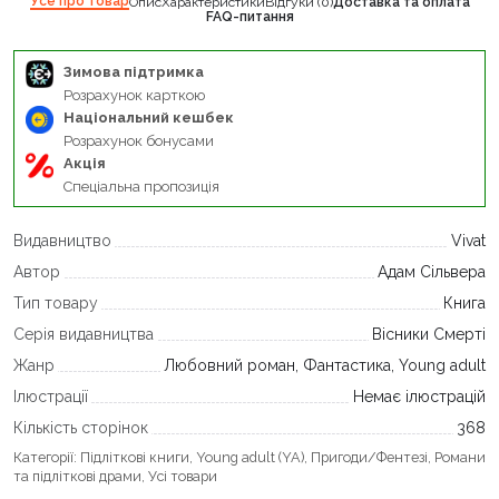
Усе про товар
Опис
Характеристики
Відгуки (0)
Доставка та оплата
FAQ-питання
Зимова підтримка
Розрахунок карткою
Національний кешбек
Розрахунок бонусами
Акція
Спеціальна пропозиція
Видавництво
Vivat
Автор
Адам Сільвера
Тип товару
Книга
Серія видавництва
Вісники Смерті
Жанр
Любовний роман, Фантастика, Young adult
Ілюстрації
Немає ілюстрацій
Кількість сторінок
368
Категорії:
Підліткові книги
,
Young adult (YA)
,
Пригоди/Фентезі
,
Романи
та підліткові драми
,
Усі товари