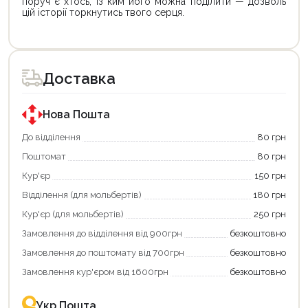
поруч є хтось, із ким його можна поділити — дозволь
цій історії торкнутись твого серця.
Продовжити покупки
Оформити замовлення
Доставка
Нова Пошта
До відділення
80 грн
Поштомат
80 грн
Кур'єр
150 грн
Відділення (для мольбертів)
180 грн
Кур'єр (для мольбертів)
250 грн
Замовлення до відділення від 900грн
безкоштовно
Замовлення до поштомату від 700грн
безкоштовно
Замовлення кур'єром від 1600грн
безкоштовно
Укр Пошта