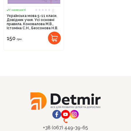
0
У наявності
Українська мова 5-11 класи.
Довідник учня. Усі основні
правила. Коновалова М.В.,
Істоміна С.Н., Безсонова Н.В.
150
грн.
+38 (067) 449-39-65