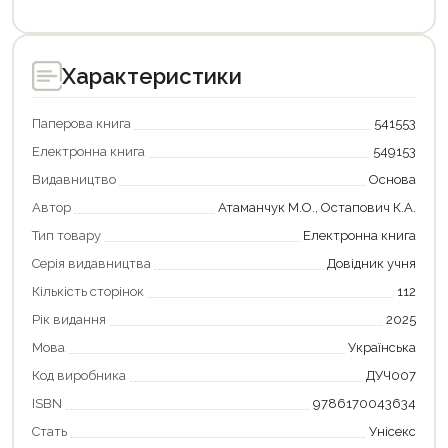
Характеристики
Паперова книга
541553
Електронна книга
549153
Видавництво
Основа
Автор
Атаманчук М.О., Остапович К.А.
Тип товару
Електронна книга
Серія видавництва
Довідник учня
Кількість сторінок
112
Рік видання
2025
Мова
Українська
Продовжити покупки
Код виробника
ДУЧ007
Оформити замовлення
ISBN
9786170043634
Стать
Унісекс