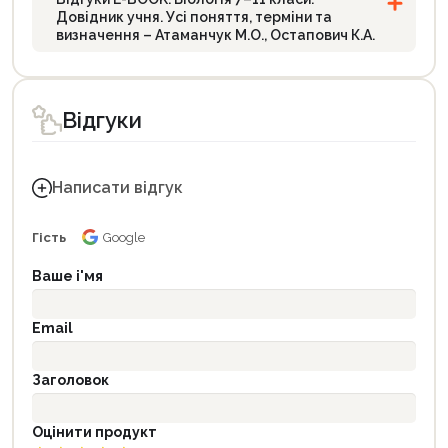
Довідник учня. Усі поняття, терміни та
визначення – Атаманчук М.О., Остапович К.А.
Відгуки
Написати відгук
Гість
Google
Ваше і'мя
Email
Заголовок
Оцінити продукт