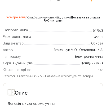
Усе про товар
Опис
Характеристики
Відгуки (0)
Доставка та оплата
FAQ-питання
Паперова книга
541553
Електронна книга
549153
Видавництво
Основа
Автор
Атаманчук М.О., Остапович К.А.
Тип товару
Електронна книга
Серія видавництва
Довідник учня
Кількість сторінок
112
Категорії:
Електронні книги - Навчальна література
,
Усі товари
Опис
Доповідник допоможе учням: