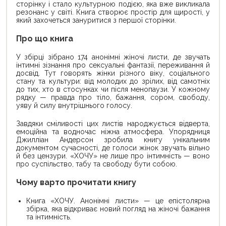
сторінку і стало культурною подією, яка вже викликала
резонанс у світі. Книга створює простір для щирості, у
який захочеться зануритися з першої сторінки.
Про що книга
У збірці зібрано 174 анонімні жіночі листи, де звучать
інтимні зізнання про сексуальні фантазії, переживання й
досвід. Тут говорять жінки різного віку, соціального
стану та культури: від молодих до зрілих, від самотніх
до тих, хто в стосунках чи після менопаузи. У кожному
рядку — правда про тіло, бажання, сором, свободу,
уяву й силу внутрішнього голосу.
Завдяки сміливості цих листів народжується відверта,
емоційна та водночас ніжна атмосфера. Упорядниця
Джилліан Андерсон зробила книгу унікальним
документом сучасності, де голоси жінок звучать вільно
й без цензури. «ХОЧУ» не лише про інтимність — воно
про суспільство, табу та свободу бути собою.
Чому варто прочитати книгу
Книга «ХОЧУ. Анонімні листи» — це епістолярна
збірка, яка відкриває новий погляд на жіночі бажання
та інтимність.