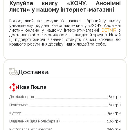
Купуйте книгу «ХОЧУ. Анонімні
листи» у нашому інтернет-магазині
Голос, який не почули б інакше, зібраний у цьому
унікальному виданні. Замовляйте книгу «ХОЧУ. Анонімні
листи» онлайн у нашому інтернет-магазині
DETMIR
з
доставкою або самовивозом — швидко й зручно. Нехай
ці відверті жіночі зізнання стануть вашим ключем до
кращого розуміння досвіду інших людей та себе.
Доставка
Нова Пошта
До відділення
80 грн
Поштомат
80 грн
Кур'єр
150 грн
Відділення (для мольбертів)
180 грн
Кур'єр (для мольбертів)
250 грн