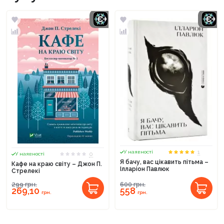
1
У наявності
0
У наявності
Я бачу, вас цікавить пітьма –
Кафе на краю світу – Джон П.
Ілларіон Павлюк
Стрелекі
299
грн.
600
грн.
269,10
558
грн.
грн.