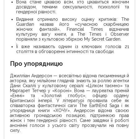
Вона стане цікавою всім, хто цікавиться жіночим
досвідом, темами сексуальності, психології та
гендерної рівності.
Видання отримало високу оцінку критиків: The
Guardian назвав його «сучасною скарбницею
жіночих фантазій», Financial Times відзначив
культурну вагу книги, а The Times і Observer
порівняли з культовою збіркою My Secret Garden.
Її вже називають одним із ключових голосів 21
століття в обговоренні інтимності та свободи.
Про упорядницю
Джилліан Андерсон — всесвітньо відома письменниця й
акторка, яку мільйони глядачів знають за роллю агентки
Дани Скаллі у культовому серіалі «Цілком таємно» та
Маргарет Тетчер у «Короні». Вона — лауреатка премій
«Еммі» та «Золотий глобус», офіцер ордену
Британської імперії. У літературі проявила себе як
співавторка фантастичної саги The EarthEnd Saga і як
упорядниця книги «ХОЧУ». Андерсон відома своєю
активною громадською позицією, підтримкою прав
жінок і тем гендерної рівності. Саме завдяки її роботі
анонімні голоси з усього світу прозвучали на повну
силу.