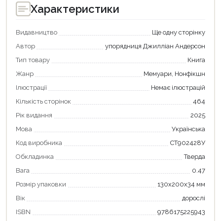
Характеристики
Видавництво
Ще одну сторінку
Автор
упорядниця Джилліан Андерсон
Тип товару
Книга
Жанр
Мемуари, Нонфікшн
Ілюстрації
Немає ілюстрацій
Кількість сторінок
464
Рік видання
2025
Мова
Українська
Код виробника
СТ902428У
Обкладинка
Тверда
Вага
0.47
Розмір упаковки
130х200х34 мм
Вік
дорослі
ISBN
9786175225943