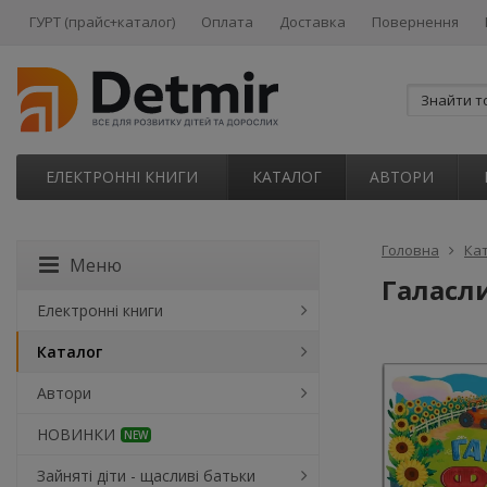
ГУРТ (прайс+каталог)
Оплата
Доставка
Повернення
ЕЛЕКТРОННІ КНИГИ
КАТАЛОГ
АВТОРИ
Головна
Ка
Меню
Галасли
Електронні книги
Каталог
Автори
НОВИНКИ
NEW
Зайняті діти - щасливі батьки