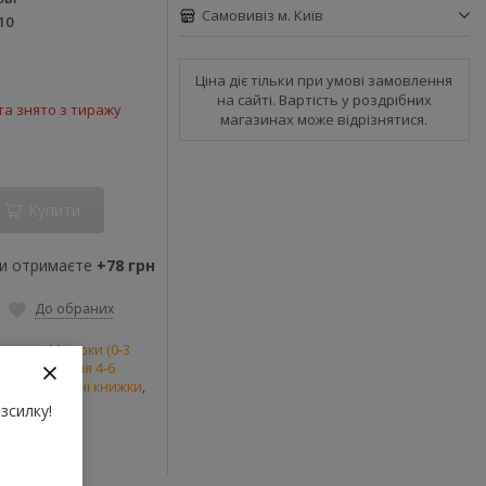
Самовивіз м. Київ
10
Ціна діє тільки при умові замовлення
на сайті. Вартість у роздрібних
а знято з тиражу
магазинах може відрізнятися.
Купити
ви отримаєте
+78 грн
До обраних
картоні
,
Малюки (0-3
ійне читання 4-6
а пізнавальні книжки
,
зсилку!
 на картоні