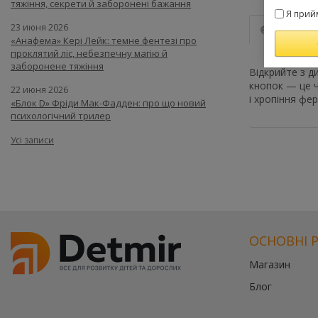
тяжіння, секрети й заборонені бажання
Я прий
23 июня 2026
Опис
«Анафема» Кері Лейк: темне фентезі про
проклятий ліс, небезпечну магію й
заборонене тяжіння
Відкрийте з д
кнопок — це ч
22 июня 2026
і хропіння фе
«Блок D» Фріди Мак-Фадден: про що новий
психологічний трилер
Усі записи
ОСНОВНІ 
Магазин
Блог