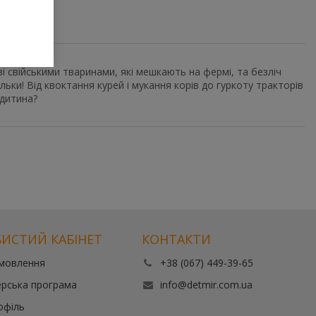
зі свійськими тваринами, які мешкають на фермі, та безліч
льки! Від квоктання курей і мукання корів до гуркоту тракторів
 дитина?
ИСТИЙ КАБІНЕТ
КОНТАКТИ
амовлення
+38 (067) 449-39-65
рська програма
info@detmir.com.ua
офіль