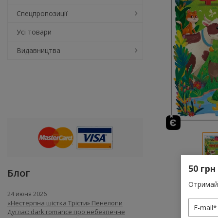
Спецпропозиції
Усі товари
Видавництва
50 грн
Блог
Отримай 
24 июня 2026
«Нестерпна шістка Трісти» Пенелопи
Дуглас: dark romance про небезпечне