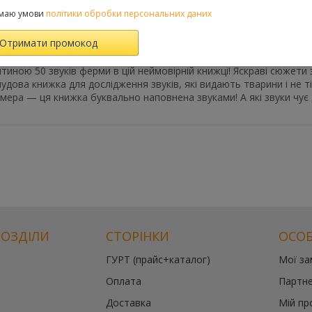
маю умови
політики обробки персональних даних
Характеристики
Відгуки
(0)
FAQ-питання
итиною 50 звуків ферми в цій неймовірній книжці! Яскраві сюжети 
удова книжка для дослідження звуків, які видають тварини і не ті
рмера — ця книжка буквально наповнена звуками! А які звуки чує
РОЗДІЛИ
СТОРІНКИ
ОСОБ
ГУРТ (прайс+каталог)
Мої з
Оплата
Партне
Доставка
Мій пр