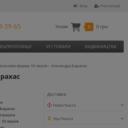
Вхід
Реєстрація
9-39-65
0 грн.
Кошик
0
ПЕЦПРОПОЗИЦІЇ
УСІ ТОВАРИ
ВИДАВНИЦТВА
аласлива ферма. 50 звуків – Алехандра Барахас
арахас
Доставка:
ок
Нова Пошта
Барахас
-іграшка
Укр Пошта
50 звуків
ові