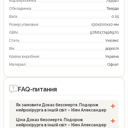
Код виробника
719540
Обкладинка
Тверда
Вага
0.25
Розмір упаковки
130x200x10 мм
ISBN
9786177498970
Стать
Унісекс
Вік
дорослі
Країна виробник
Україна
Матеріал
Офсет
FAQ-питання
Як замовити Доказ безсмертя. Подорож
нейрохірурга в іншій світ – Ібен Александер
Ціна Доказ безсмертя. Подорож
нейрохірурга в іншій світ – Ібен Александер