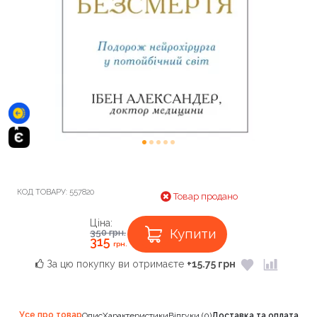
КОД ТОВАРУ:
557820
Товар продано
Ціна:
Купити
350
грн.
315
грн.
За цю покупку ви отримаєте
+15.75 грн
Усе про товар
Опис
Характеристики
Відгуки (0)
Доставка та оплата