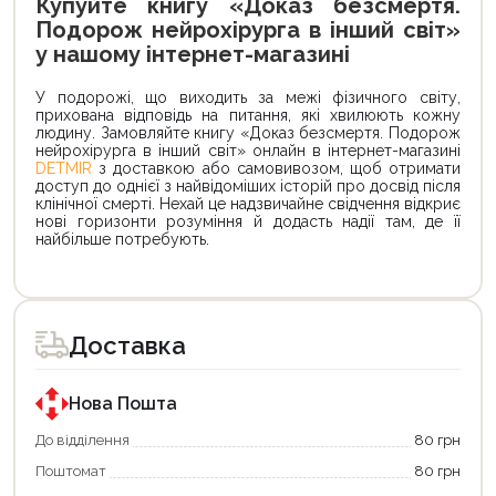
Купуйте книгу «Доказ безсмертя.
Подорож нейрохірурга в інший світ»
у нашому інтернет-магазині
У подорожі, що виходить за межі фізичного світу,
прихована відповідь на питання, які хвилюють кожну
людину. Замовляйте книгу «Доказ безсмертя. Подорож
нейрохірурга в інший світ» онлайн в інтернет-магазині
DETMIR
з доставкою або самовивозом, щоб отримати
доступ до однієї з найвідоміших історій про досвід після
клінічної смерті. Нехай це надзвичайне свідчення відкриє
нові горизонти розуміння й додасть надії там, де її
найбільше потребують.
Доставка
Нова Пошта
До відділення
80 грн
Поштомат
80 грн