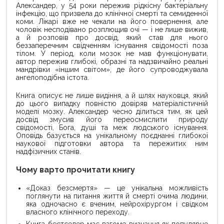
Александер, у 54 роки пережив рідкісну бактеріальну
інфекцію, що призвела до клінічної смерті та семиденної
коми. Лікарі вже не чекали на його повернення, але
чоловік несподівано розплющив очі — і не лише вижив,
а й розповів про досвід, який став для нього
беззаперечним свідченням існування свідомості поза
тілом. У період, коли мозок не мав функціонувати,
автор пережив глибокі, образні та надзвичайно реальні
мандрівки «іншим світом», де його супроводжувала
ангелоподібна істота.
Книга описує не лише видіння, а й шлях науковця, який
до цього випадку повністю довіряв матеріалістичній
моделі мозку. Александер чесно ділиться тим, як цей
досвід змусив його переосмислити природу
свідомості, Бога, душі та меж людського існування.
Оповідь базується на унікальному поєднанні глибокої
наукової підготовки автора та пережитих ним
надфізичних станів.
Чому варто прочитати книгу
«Доказ безсмертя» — це унікальна можливість
поглянути на питання життя й смерті очима людини,
яка одночасно є вченим, нейрохірургом і свідком
власного клінічного переходу.
Книга-бестселер має вагоме визнання як популярне