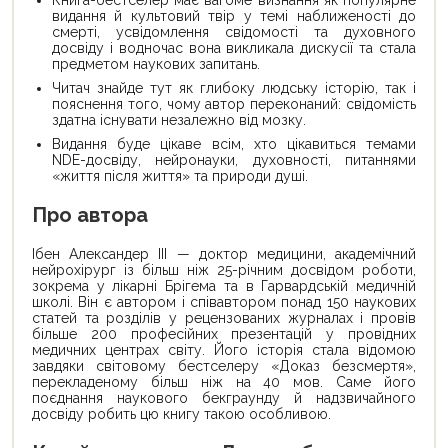
видання й культовий твір у темі наближеності до
смерті, усвідомлення свідомості та духовного
досвіду і водночас вона викликала дискусії та стала
предметом наукових запитань.
Читач знайде тут як глибоку людську історію, так і
пояснення того, чому автор переконаний: свідомість
здатна існувати незалежно від мозку.
Видання буде цікаве всім, хто цікавиться темами
NDE-досвіду, нейронауки, духовності, питаннями
«життя після життя» та природи душі.
Про автора
Ібен Александер III — доктор медицини, академічний
нейрохірург із більш ніж 25-річним досвідом роботи,
зокрема у лікарні Брігема та в Гарвардській медичній
школі. Він є автором і співавтором понад 150 наукових
статей та розділів у рецензованих журналах і провів
більше 200 професійних презентацій у провідних
медичних центрах світу. Його історія стала відомою
завдяки світовому бестселеру «Доказ безсмертя»,
перекладеному більш ніж на 40 мов. Саме його
поєднання наукового бекграунду й надзвичайного
досвіду робить цю книгу такою особливою.