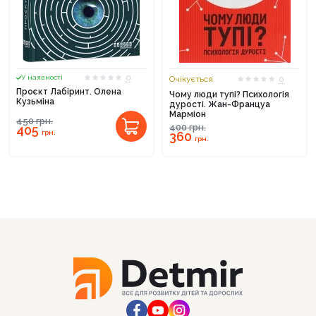
0
У наявності
Очікується
0
Проєкт Лабіринт. Олена
Чому люди тупі? Психологія
Кузьміна
дурості. Жан-Француа
Марміон
450
грн.
400
грн.
405
грн.
360
грн.