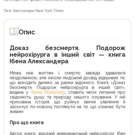
Теги:
Бестселери New York Times
Опис
Доказ безсмертя. Подорож
нейрохірурга в інший світ — книга
Ібена Александера
Межа між життям і смертю завжди здавалася
нездоланною, але інколи людський досвід відкриває те,
що виходить далеко за рамки відомого. Книга «Доказ
безсмертя. Подорож нейрохірурга в інший світ»,
видана у
Stone Publishing
, ставить чесні питання про
свідомість, душу та природу нашого існування. У ній
прихована історія, що руйнує звичні уявлення й
заохочує по-новому поглянути на те, що означає бути
живим.
Про що книга
Автор книги, відомий американський нейрохірург Ібен