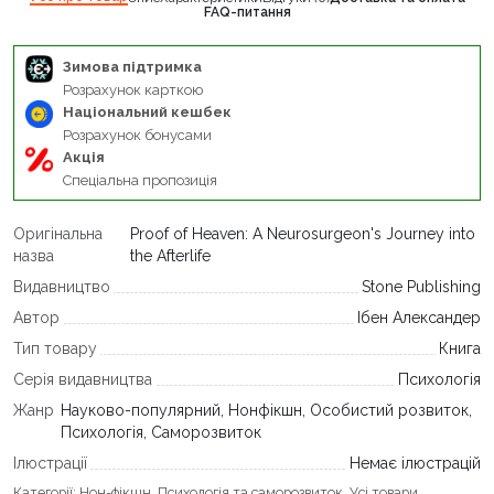
FAQ-питання
Зимова підтримка
Розрахунок карткою
Національний кешбек
Розрахунок бонусами
Акція
Спеціальна пропозиція
Оригінальна
Proof of Heaven: A Neurosurgeon's Journey into
назва
the Afterlife
Видавництво
Stone Publishing
Автор
Ібен Александер
Тип товару
Книга
Серія видавництва
Психологія
Жанр
Науково-популярний, Нонфікшн, Особистий розвиток,
Психологія, Саморозвиток
Ілюстрації
Немає ілюстрацій
Категорії:
Нон-фікшн
,
Психологія та саморозвиток
,
Усі товари