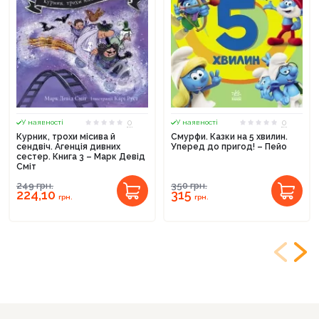
0
0
У наявності
У наявності
Курник, трохи місива й
Смурфи. Казки на 5 хвилин.
сендвіч. Агенція дивних
Уперед до пригод! – Пейо
сестер. Книга 3 – Марк Девід
Сміт
249
грн.
350
грн.
224,10
315
грн.
грн.