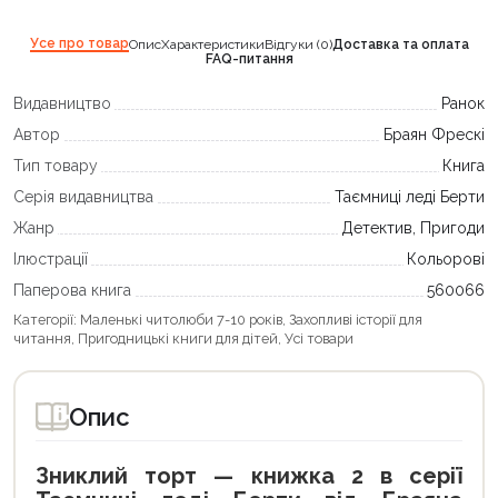
Усе про товар
Опис
Характеристики
Відгуки (0)
Доставка та оплата
FAQ-питання
Видавництво
Ранок
Автор
Браян Фрескі
Тип товару
Книга
Серія видавництва
Таємниці леді Берти
Жанр
Детектив, Пригоди
Ілюстрації
Кольорові
Паперова книга
560066
Категорії:
Маленькі читолюби 7-10 років
,
Захопливі історії для
читання
,
Пригодницькі книги для дітей
,
Усі товари
Опис
Зниклий торт — книжка 2 в серії