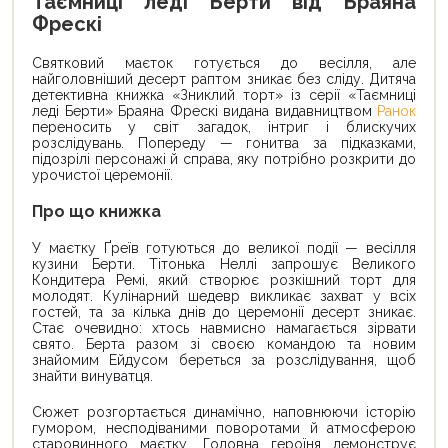
Таємниці леді Берти від Браяна
Фрескі
Святковий маєток готується до весілля, але
найголовніший десерт раптом зникає без сліду. Дитяча
детективна книжка «Зниклий торт» із серії «Таємниці
леді Берти» Браяна Фрескі видана видавництвом
Ранок
переносить у світ загадок, інтриг і блискучих
розслідувань. Попереду — гонитва за підказками,
підозрілі персонажі й справа, яку потрібно розкрити до
урочистої церемонії.
Про що книжка
У маєтку Ґреїв готуються до великої події — весілля
кузини Берти. Тітонька Неллі запрошує Великого
Кондитера Ремі, який створює розкішний торт для
молодят. Кулінарний шедевр викликає захват у всіх
гостей, та за кілька днів до церемонії десерт зникає.
Стає очевидно: хтось навмисно намагається зірвати
свято. Берта разом зі своєю командою та новим
знайомим Ейдусом береться за розслідування, щоб
знайти винуватця.
Сюжет розгортається динамічно, наповнюючи історію
гумором, несподіваними поворотами й атмосферою
старовинного маєтку. Головна героїня демонструє