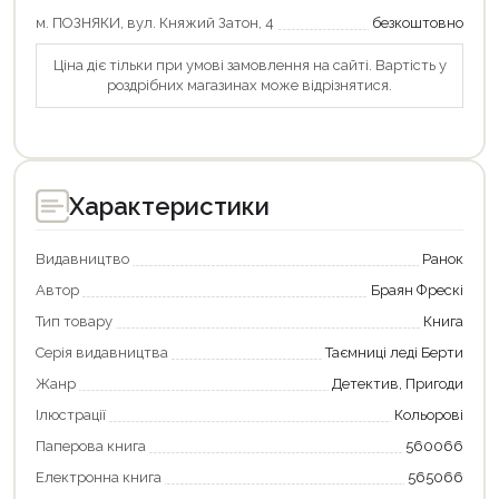
м. ПОЗНЯКИ, вул. Княжий Затон, 4
безкоштовно
Оформити замовлення
Ціна діє тільки при умові замовлення на сайті. Вартість у
роздрібних магазинах може відрізнятися.
Характеристики
Видавництво
Ранок
Автор
Браян Фрескі
Тип товару
Книга
Серія видавництва
Таємниці леді Берти
Жанр
Детектив, Пригоди
Ілюстрації
Кольорові
Паперова книга
560066
Електронна книга
565066