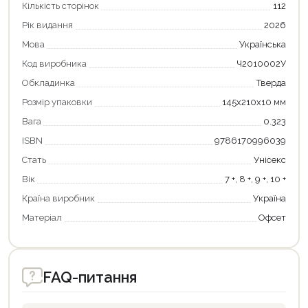
Кількість сторінок
112
Рік видання
2026
Мова
Українська
Код виробника
Ч2010002У
Обкладинка
Тверда
Розмір упаковки
145x210x10 мм
Вага
0.323
ISBN
9786170996039
Стать
Унісекс
Вік
7 +, 8 +, 9 +, 10 +
Країна виробник
Україна
Матеріал
Офсет
FAQ-питання