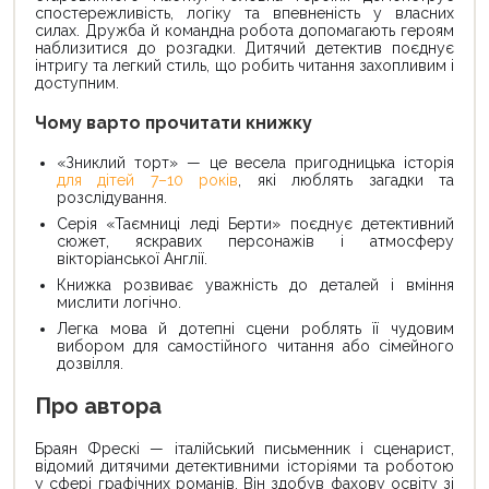
спостережливість, логіку та впевненість у власних
силах. Дружба й командна робота допомагають героям
наблизитися до розгадки. Дитячий детектив поєднує
інтригу та легкий стиль, що робить читання захопливим і
доступним.
Чому варто прочитати книжку
«Зниклий торт» — це весела пригодницька історія
для дітей 7–10 років
, які люблять загадки та
розслідування.
Серія «Таємниці леді Берти» поєднує детективний
сюжет, яскравих персонажів і атмосферу
вікторіанської Англії.
Книжка розвиває уважність до деталей і вміння
мислити логічно.
Легка мова й дотепні сцени роблять її чудовим
вибором для самостійного читання або сімейного
дозвілля.
Про автора
Браян Фрескі — італійський письменник і сценарист,
відомий дитячими детективними історіями та роботою
у сфері графічних романів. Він здобув фахову освіту зі