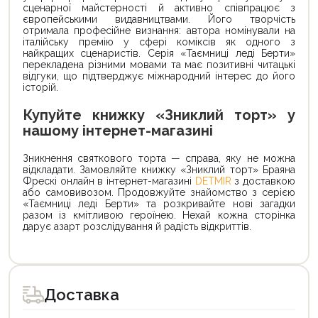
сценарної майстерності й активно співпрацює з
європейськими видавництвами. Його творчість
отримала професійне визнання: автора номінували на
італійську премію у сфері коміксів як одного з
найкращих сценаристів. Серія «Таємниці леді Берти»
перекладена різними мовами та має позитивні читацькі
відгуки, що підтверджує міжнародний інтерес до його
історій.
Купуйте книжку «Зниклий торт» у
нашому інтернет-магазині
Зникнення святкового торта — справа, яку не можна
відкладати. Замовляйте книжку «Зниклий торт» Браяна
Фрескі онлайн в інтернет-магазині
DETMIR
з доставкою
або самовивозом. Продовжуйте знайомство з серією
«Таємниці леді Берти» та розкривайте нові загадки
разом із кмітливою героїнею. Нехай кожна сторінка
дарує азарт розслідування й радість відкриттів.
Доставка