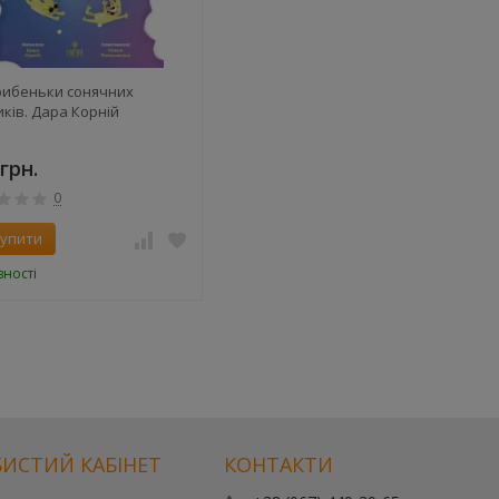
рибеньки сонячних
ків. Дара Корній
грн.
0
упити
вності
ИСТИЙ КАБІНЕТ
КОНТАКТИ