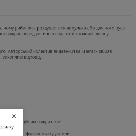
ся, чому риба-їжак роздувається як кулька або для чого вуса
ига відкриє перед дитиною справжні таємниці океану —
ого. Авторський колектив видавництва «Пегас» зібрав
 захопливі відповіді:
торінку емоційним відкриттям!
зсилку!
ізнавальної функції мозку дитини.