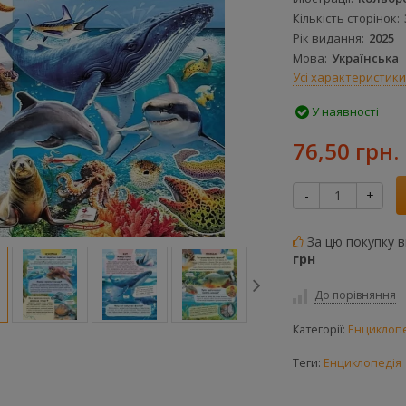
Кількість сторінок
Рік видання
2025
Мова
Українська
Усі характеристики
У наявності
76,50 грн.
-
+
За цю покупку 
грн
До порівняння
Категорії:
Енциклопе
Теги:
Енциклопедія