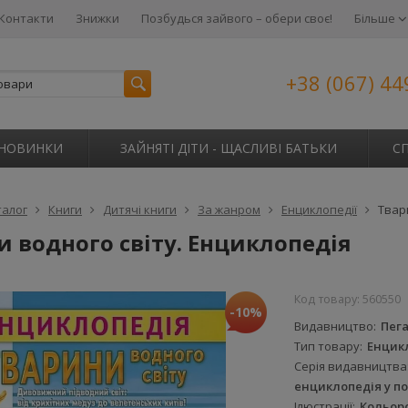
Контакти
Знижки
Позбудься зайвого – обери своє!
Більше
+38 (067) 44
НОВИНКИ
ЗАЙНЯТІ ДІТИ - ЩАСЛИВІ БАТЬКИ
С
талог
Книги
Дитячі книги
За жанром
Енциклопедії
Твар
 водного світу. Енциклопедія
Код товару:
560550
-10%
Видавництво
Пег
Тип товару
Енцик
Серія видавництва
енциклопедія у п
Ілюстрації
Кольор