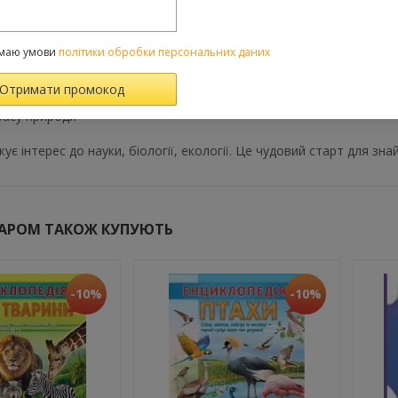
 вчить дітей:
ти
маю умови
політики обробки персональних даних
и
звичне і порівнювати
расу природи
ує інтерес до науки, біології, екології. Це чудовий старт для зн
ВАРОМ ТАКОЖ КУПУЮТЬ
-10%
-10%