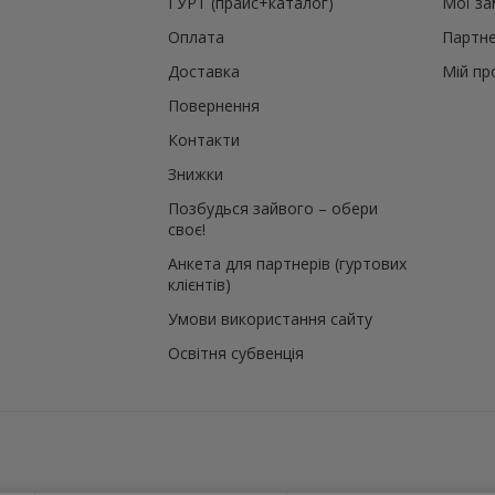
ГУРТ (прайс+каталог)
Мої з
Оплата
Партне
Доставка
Мій пр
Повернення
Контакти
Знижки
Позбудься зайвого – обери
своє!
Анкета для партнерів (гуртових
клієнтів)
Умови використання сайту
Освітня субвенція