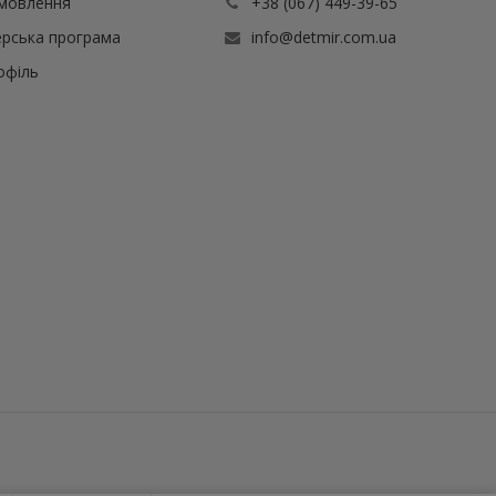
амовлення
+38 (067) 449-39-65
рська програма
info@detmir.com.ua
офіль