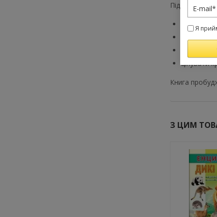
Підводний світ
спостеріга
Я прий
аналізуват
вивчати не
цінувати к
Книга пробудж
З ЦИМ ТО