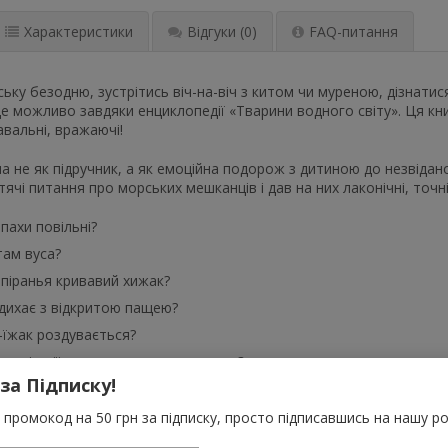
Характеристики
Відгуки
(0)
FAQ-питання
ську безодню, зустрітись віч-на-віч з китом чи муреною, дізнати
е можливо завдяки енциклопедії «Тварини водного світу». Ця кн
авальні, вражаючі!
а не як підручник, а як емоційна подорож з дитиною до незвідан
тячі питання про морських мешканців і дав на них лаконічні, точні,
епахи повільні?
там вуса?
 піранья кривавий хижак?
 дихає з відкритою пащею?
-їжак роздувається?
ські змії випливають на поверхню?
 за Підписку!
ації, фото, діалоги, гумор та «ефект відкриття» роблять кожну с
промокод на 50 грн за підписку, просто підписавшись на нашу ро
ни — це не лише загадка, це ідеальний простір для формування п