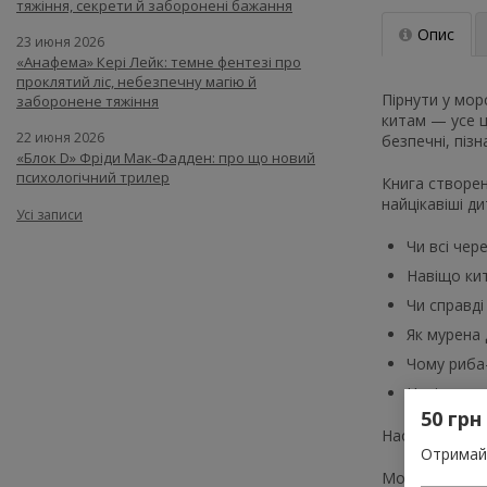
тяжіння, секрети й заборонені бажання
Опис
23 июня 2026
«Анафема» Кері Лейк: темне фентезі про
проклятий ліс, небезпечну магію й
Пірнути у мор
заборонене тяжіння
китам — усе ц
22 июня 2026
безпечні, пізн
«Блок D» Фріди Мак-Фадден: про що новий
психологічний трилер
Книга створен
найцікавіші ди
Усі записи
Чи всі чер
Навіщо ки
Чи справді
Як мурена
Чому риба
Навіщо мор
50 грн
Наочні ілюстр
Отримай 
Морські глиби