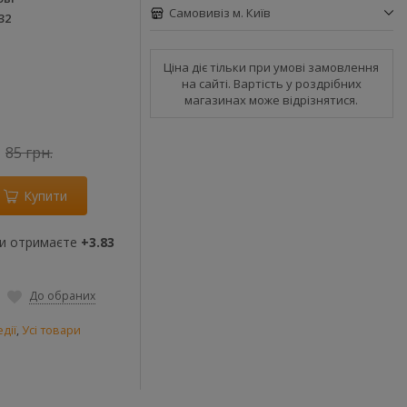
Самовивіз м. Київ
32
Ціна діє тільки при умові замовлення
на сайті. Вартість у роздрібних
магазинах може відрізнятися.
85 грн.
Купити
ви отримаєте
+3.83
До обраних
дії
,
Усі товари