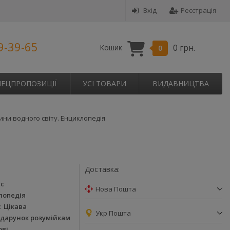
Вхід
Реєстрація
9-39-65
0 грн.
Кошик
0
ПЕЦПРОПОЗИЦІЇ
УСІ ТОВАРИ
ВИДАВНИЦТВА
ини водного світу. Енциклопедія
Доставка:
ас
Нова Пошта
лопедія
Цікава
Укр Пошта
одарунок розумійкам
ові