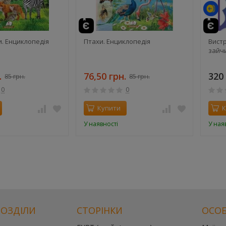
и. Енциклопедія
Птахи. Енциклопедія
Вист
зайчи
.
76,50 грн.
320 
85 грн.
85 грн.
0
0
Купити
К
У наявності
У ная
РОЗДІЛИ
СТОРІНКИ
ОСОБ