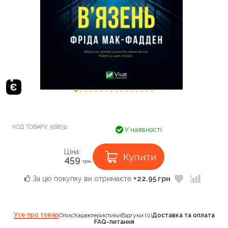
КОД ТОВАРУ:
568632
У наявності
Ціна:
Купити
459
грн.
За цю покупку ви отримаєте
+22.95 грн
Усе про товар
Опис
Характеристики
Відгуки (0)
Доставка та оплата
FAQ-питання