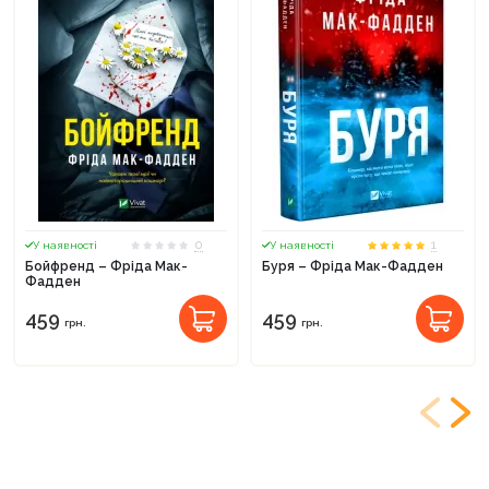
0
1
У наявності
У наявності
Бойфренд – Фріда Мак-
Буря – Фріда Мак-Фадден
Фадден
459
459
грн.
грн.