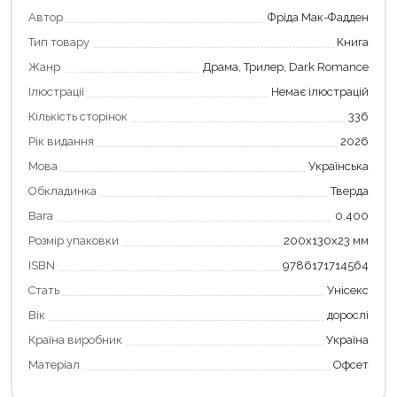
Автор
Фріда Мак-Фадден
Тип товару
Книга
Жанр
Драма, Трилер, Dark Romance
Ілюстрації
Немає ілюстрацій
Кількість сторінок
336
Рік видання
2026
Мова
Українська
Обкладинка
Тверда
Вага
0.400
Розмір упаковки
200x130x23 мм
ISBN
9786171714564
Стать
Унісекс
Вік
дорослі
Країна виробник
Україна
Матеріал
Офсет