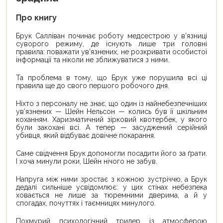
Про книгу
Брук Салліван починає роботу медсестрою у в’язниці
суворого режиму, де існують лише три головні
правила: поважати ув’язнених, не розкривати особистої
інформації та ніколи не зближуватися з ними.
Та проблема в тому, що Брук уже порушила всі ці
правила ще до свого першого робочого дня.
Ніхто з персоналу не знає, що один із найнебезпечніших
ув’язнених — Шейн Нельсон — колись був її шкільним
коханням. Харизматичний зірковий квотербек, у якого
були закохані всі. А тепер — засуджений серійний
убивця, який відбуває довічне покарання.
Саме свідчення Брук допомогли посадити його за ґрати.
І хоча минули роки, Шейн нічого не забув.
Напруга між ними зростає з кожною зустріччю, а Брук
дедалі сильніше усвідомлює: у цих стінах небезпека
ховається не лише за тюремними дверима, а й у
спогадах, почуттях і таємницях минулого.
Похмурий психологічний трилер із атмосферою