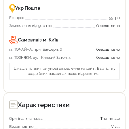
Укр Пошта
Експрес
55 грн
Замовлення від 500 грн
безкоштовно
Самовивіз м. Київ
м. ПОЧАЙНА, пр-т Бандери, 6
безкоштовно
м. ПОЗНЯКИ, вул. Княжий Затон, 4
безкоштовно
Продовжити покупки
Ціна діє тільки при умові замовлення на сайті. Вартість у
роздрібних магазинах може відрізнятися.
Оформити замовлення
Характеристики
Оригінальна назва
The Inmate
Видавництво
Vivat