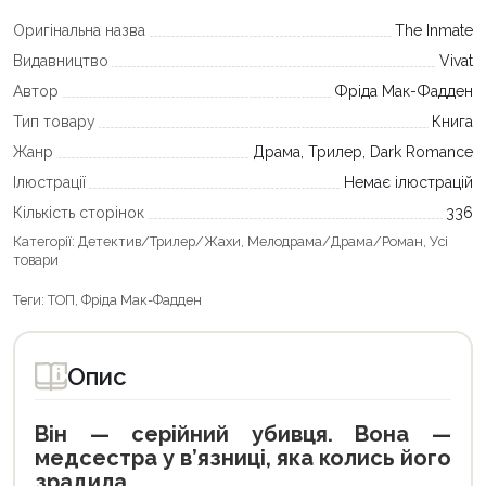
Оригінальна назва
The Inmate
Видавництво
Vivat
Автор
Фріда Мак-Фадден
Тип товару
Книга
Жанр
Драма, Трилер, Dark Romance
Ілюстрації
Немає ілюстрацій
Кількість сторінок
336
Категорії:
Детектив/Трилер/Жахи
,
Мелодрама/Драма/Роман
,
Усі
товари
Теги:
ТОП
,
Фріда Мак-Фадден
Опис
Він — серійний убивця. Вона —
медсестра у в’язниці, яка колись його
зрадила