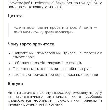
клаустрофобії, небезпечної близькості та гри, де кожна
помилка може коштувати життя.
Цитата
«Деякі люди здатні пробачити все. А деякі —
пам’ятають кожну зраду назавжди.»
Чому варто прочитати
Напружений психологічний трилер із тюремною
атмосферою
Небезпечна гра між минулим і теперішнім
Токсична хімія між героями та постійна напруга
Історія, яка тримає в тривозі до останньої сторінки
Відгуки
Читачі відзначають сильну атмосферу, емоційну напругу
та харизматичного антагоніста. Книга особливо
сподобається любителям психологічних трилерів із
темними романтичними нотками.