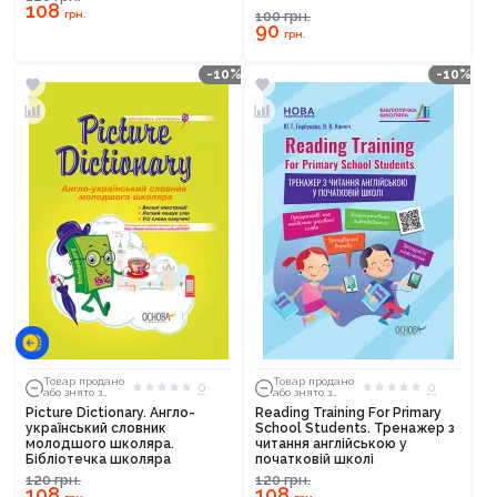
108
грн.
100
грн.
90
грн.
-10%
-10%
Товар продано
Товар продано
0
0
або знято з
або знято з
тиражу
тиражу
Picture Dictionary. Англо-
Reading Training For Primary
український словник
School Students. Тренажер з
молодшого школяра.
читання англійською у
Бібліотечка школяра
початковій школі
120
грн.
120
грн.
108
108