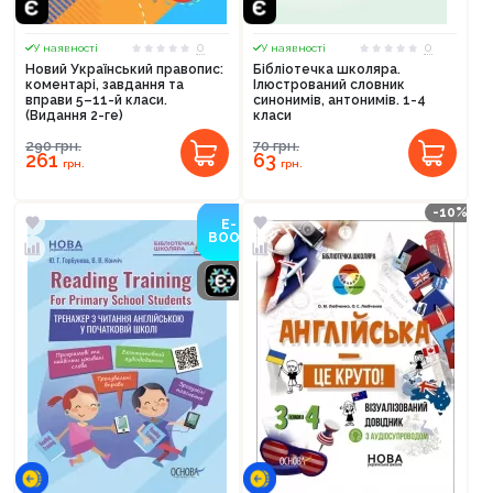
0
0
У наявності
У наявності
Новий Український правопис:
Бібліотечка школяра.
коментарі, завдання та
Ілюстрований словник
вправи 5–11-й класи.
синонимів, антонимів. 1-4
(Видання 2-ге)
класи
290
грн.
70
грн.
261
63
грн.
грн.
-10%
E-
BOOK