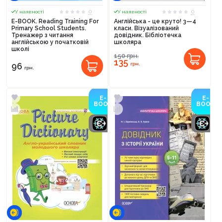
0
0
У наявності
У наявності
E-BOOK. Reading Training For
Англійська - це круто! 3—4
Primary School Students.
класи. Візуалізований
Тренажер з читання
довідник. Бібліотечка
англійською у початковій
школяра
школі
150
грн.
135
грн.
96
грн.
E-
E-
BOOK
BOOK