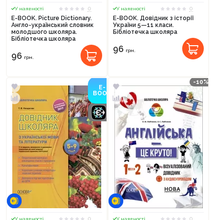
0
0
У наявності
У наявності
E-BOOK. Picture Dictionary.
E-BOOK. Довідник з історії
Англо-український словник
України 5—11 класи.
молодшого школяра.
Бібліотечка школяра
Бібліотечка школяра
96
грн.
96
грн.
-10%
E-
BOOK
0
0
У наявності
У наявності