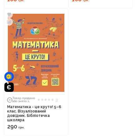
грн.
грн.
Товар продано
0
або знято з
тиражу
Математика - це круто! 5–6
клас. Візуалізований
довідник. Бібліотечка
школяра
290
грн.