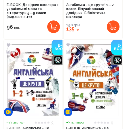
E-BOOK. Довідник школяра з
Англійська - це круто! 1—2
української мови та
класи. Візуалізований
літератури 5—9 класи
довідник. Бібліотечка
(видання 2-ге)
школяра
150
грн.
96
135
грн.
грн.
E-
E-
BOOK
BOOK
0
0
У наявності
У наявності
E-BOOK. Англійська - це
E-BOOK. Англійська - це