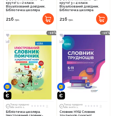
круто! 1—2 класи.
круто! 3—4 класи.
Продовжити покупки
Візуалізований довідник.
Візуалізований довідник.
Бібліотечка школяра
Бібліотечка школяра
Оформити замовлення
216
216
грн.
грн.
-10%
-10%
Товар продано
Товар продано
0
0
або знято з
або знято з
тиражу
тиражу
Бібліотечка школяра.
Словник НУШ Словник
Ілюстрований словник-
труднощів сучасної