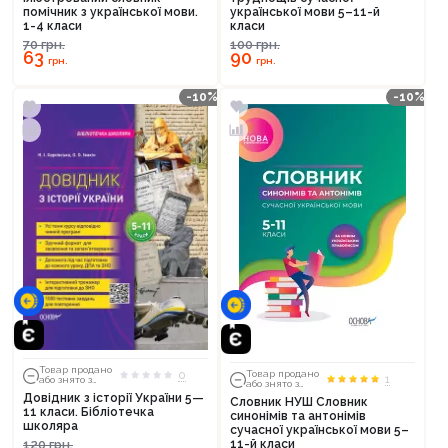
помічник з української мови.
української мови 5–11-й
1-4 класи
класи
70
грн.
100
грн.
63
90
грн.
грн.
-10%
-10%
Товар продано
0
Товар продано
1
або знято з
або знято з
тиражу
тиражу
Довідник з історії України 5—
Словник НУШ Словник
11 класи. Бібліотечка
синонімів та антонімів
школяра
сучасної української мови 5–
120
грн.
11-й класи