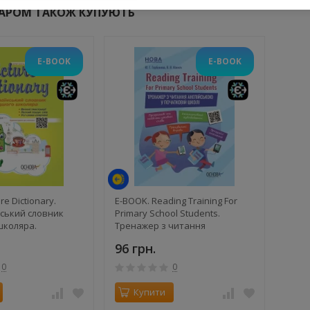
ВАРОМ ТАКОЖ КУПУЮТЬ
E-BOOK
E-BOOK
й
й
re Dictionary.
E-BOOK. Reading Training For
нський словник
Primary School Students.
школяра.
Тренажер з читання
 школяра
англійською у початковій
96 грн.
школі
0
0
Купити