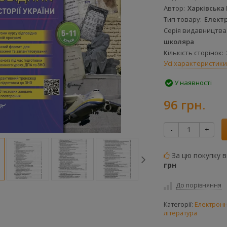
книга
книга
Автор
Харківська Н
348541
488846
Тип товару
Елект
Серія видавництва
школяра
Кількість сторінок
Усі характеристики
У наявності
96 грн.
-
+
За цю покупку 
грн
До порівняння
Категорії:
Електронн
література