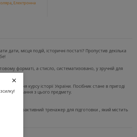
коляра
,
Електронна
ати дати, місця подій, історичні постаті? Пропустив декілька
бе!
кстовому форматі, а стисло, систематизовано, у зручній для
 вивчення курсу історії України. Посібник стане в пригоді
зсилку!
бити свої знання з цього предмету.
рр.
подано інтерактивний тренажер для підготовки , який містить