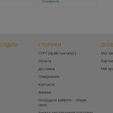
У наявності
РОЗДІЛИ
СТОРІНКИ
ОСОБ
ГУРТ (прайс+каталог)
Мої з
Оплата
Партне
Доставка
Мій пр
Повернення
Контакти
Знижки
Позбудься зайвого – обери
своє!
Анкета для партнерів (гуртових