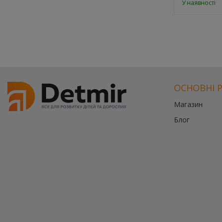
У наявності
підтримкою!
ОСНОВНІ 
Магазин
Блог