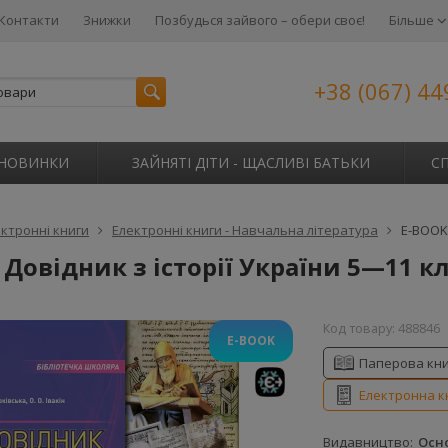
Контакти
Знижки
Позбудься зайвого – обери своє!
Більше
+38 (067) 44
НОВИНКИ
ЗАЙНЯТІ ДІТИ - ЩАСЛИВІ БАТЬКИ
С
ктронні книги
Електронні книги - Навчальна література
E-BOOK.
 Довідник з історії України 5—11 к
Код товару:
488846
E-BOOK
Паперова кн
Електронна к
Паперова
Електронна
Видавництво
Осн