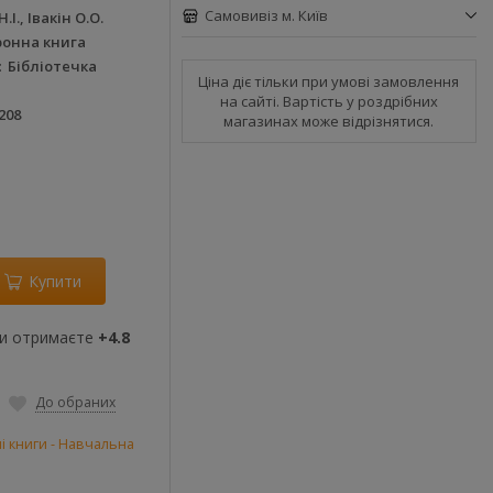
Самовивіз м. Київ
.І., Івакін О.О.
ронна книга
Бібліотечка
Ціна діє тільки при умові замовлення
на сайті. Вартість у роздрібних
208
магазинах може відрізнятися.
Купити
ви отримаєте
+4.8
До обраних
і книги - Навчальна