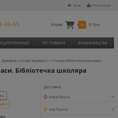
Вхід
Реєстрація
9-39-65
0 грн.
Кошик
0
ПЕЦПРОПОЗИЦІЇ
УСІ ТОВАРИ
ВИДАВНИЦТВА
 Довідник з історії України 5—11 класи. Бібліотечка школяра
ласи. Бібліотечка школяра
Доставка:
ига
Нова Пошта
нига
Укр Пошта
ова