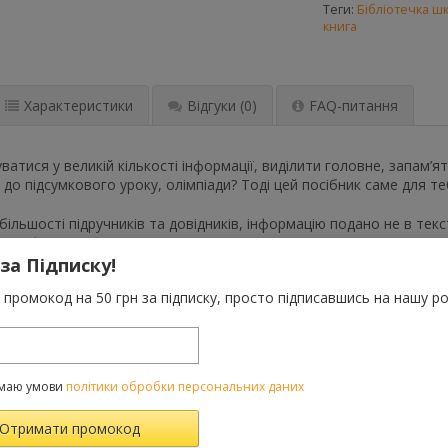
Теги:
Бібліотечка ш
книга
Характеристики
Відгуки
(0)
FAQ-питання
ватися у великій кількості інформації, виділити головне, запам’ят
 до підсумкового уроку, олімпіади? Тоді цей посібник саме для те
д більшості підручників та довідників, інформацію подано не в те
ння формі.
 за Підписку!
дником допоможе систематизувати та узагальнити матеріал під час
промокод на 50 грн за підписку, просто підписавшись на нашу ро
ям, а також усім, хто цікавиться історіїєю України і прагне погли
овідає чинним шкільним програмам, ураховуючи зміни 2017–2019 
е 200 ілюстрацій, портретів, карти. В додатках на нашому сайті 
 1000 тестів до курсу історії України.
маю умови
політики обробки персональних даних