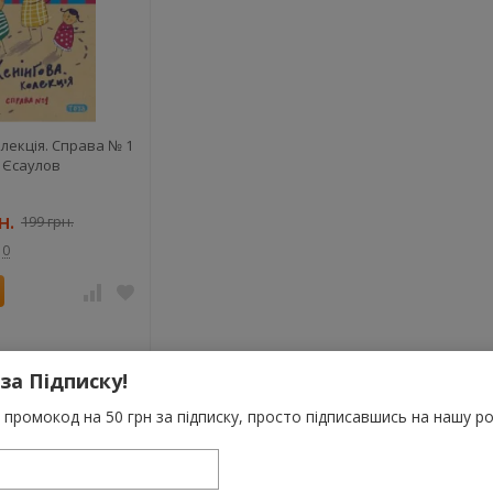
лекція. Справа № 1
 Єсаулов
н.
199 грн.
0
 за Підписку!
промокод на 50 грн за підписку, просто підписавшись на нашу ро