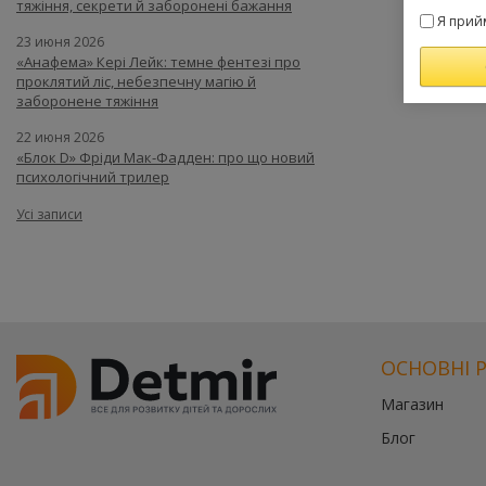
тяжіння, секрети й заборонені бажання
Я прий
23 июня 2026
«Анафема» Кері Лейк: темне фентезі про
проклятий ліс, небезпечну магію й
заборонене тяжіння
22 июня 2026
«Блок D» Фріди Мак-Фадден: про що новий
психологічний трилер
Усі записи
ОСНОВНІ 
Магазин
Блог