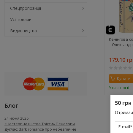
Спецпропозиції
Усі товари
Видавництва
Кенінгова ко
– Олександр
179,10 гр
Купити
У наявності
50 грн
Блог
Отримай 
24 июня 2026
«Нестерпна шістка Трісти» Пенелопи
Дуглас: dark romance про небезпечне