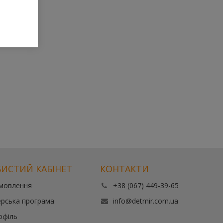
ИСТИЙ КАБІНЕТ
КОНТАКТИ
амовлення
+38 (067) 449-39-65
рська програма
info@detmir.com.ua
офіль