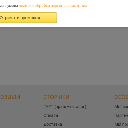
маю умови
політики обробки персональних даних
РОЗДІЛИ
СТОРІНКИ
ОСОБ
ГУРТ (прайс+каталог)
Мої з
Оплата
Партне
Доставка
Мій пр