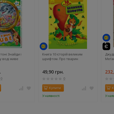
те
тоні Знайди і
Книга 10 історій великим
Джуді
у воді живе
шрифтом. Про тварин
Меґа
.
49,90 грн.
232,
0
0
Купити
К
У наявності
У ная