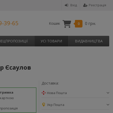
Вхід
Реєстрація
9-39-65
0 грн.
Кошик
0
ПЕЦПРОПОЗИЦІЇ
УСІ ТОВАРИ
ВИДАВНИЦТВА
др Єсаулов
Доставка:
дтримка
Нова Пошта
 карткою
Укр Пошта
пропозиція