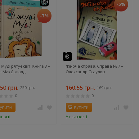
-5%
-7%
 Муді рятує світ. Книга 3 –
Жіноча справа. Справа № 7 –
н МакДоналд
Олександр Єсаулов
50 грн.
160,55 грн.
250 грн.
169 грн.
0
0
упити
Купити
вності
У наявності