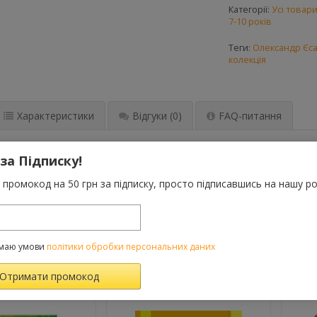
Категорії:
Усі товар
7-10 років
Теги:
Олександр Єс
колекція
Характеристики
Відгуки
(0)
FAQ-питання
пливо — бути детективом! Особливо, коли ти школяр і це твоя п
 за Підписку!
итви, крадіжки і викрадення — усе, як у справжньому дорослому 
промокод на 50 грн за підписку, просто підписавшись на нашу ро
Миха Ватсон і Бонасье — юні детективи з Горобинівки — розшук
. І як ви гадаєте, чим завершиться їхній перший розшук?
маю умови
політики обробки персональних даних
ВАРОМ ТАКОЖ КУПУЮТЬ