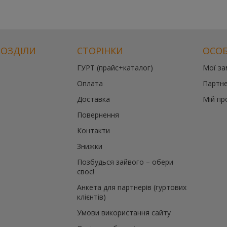
РОЗДІЛИ
СТОРІНКИ
ОСОБ
ГУРТ (прайс+каталог)
Мої з
Оплата
Партне
Доставка
Мій пр
Повернення
Контакти
Знижки
Позбудься зайвого – обери
своє!
Анкета для партнерів (гуртових
клієнтів)
Умови використання сайту