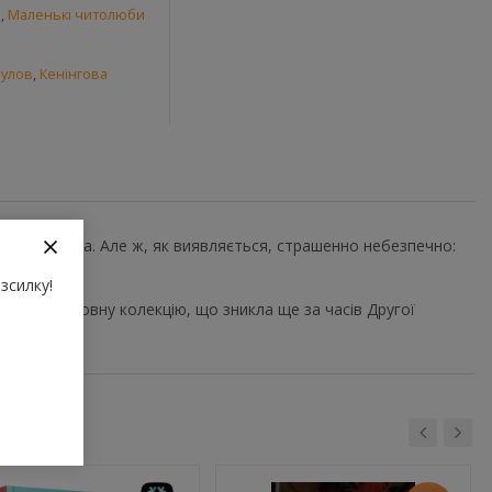
и
,
Маленькі читолюби
аулов
,
Кенінгова
ерша справа. Але ж, як виявляється, страшенно небезпечно:
житті.
зсилку!
ують коштовну колекцію, що зникла ще за часів Другої