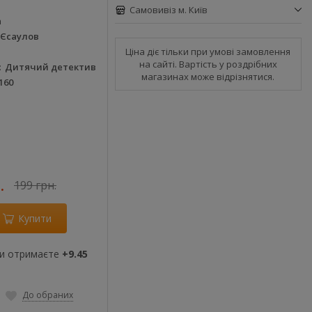
Самовивіз м. Київ
а
 Єсаулов
Ціна діє тільки при умові замовлення
на сайті. Вартість у роздрібних
Дитячий детектив
магазинах може відрізнятися.
160
.
199 грн.
Купити
ви отримаєте
+9.45
До обраних