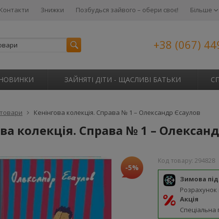
Контакти
Знижки
Позбудься зайвого – обери своє!
Більше
+38 (067) 44
НОВИНКИ
ЗАЙНЯТІ ДІТИ - ЩАСЛИВІ БАТЬКИ
С
 товари
Кенінгова колекція. Справа № 1 – Олександр Єсаулов
ва колекція. Справа № 1 – Олексан
Код товару:
294828
-5%
Зимова пі
Розрахунок
Акція
Спеціальна 