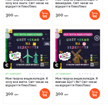
хочу все знати. Світ чекає на
винахідник. Світ чекає на
відкриття ПлюсПлюс
відкриття ПлюсПлюс
300
300
грн.
грн.
Продовжити покупки
Оформити замовлення
0
0
У наявності
У наявності
Моя творча енциклопедія. Я
Моя творча енциклопедія. Я
хочу все вміти. Світ чекає на
вивчаю Що? і Як? Світ чекає
відкриття ПлюсПлюс
на відкриття ПлюсПлюс
300
300
грн.
грн.