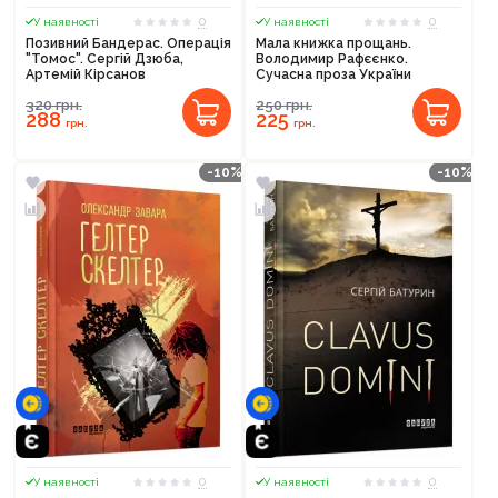
0
0
У наявності
У наявності
Позивний Бандерас. Операція
Мала книжка прощань.
"Томос". Сергій Дзюба,
Володимир Рафєєнко.
Артемій Кірсанов
Сучасна проза України
320
грн.
250
грн.
288
225
грн.
грн.
-10%
-10%
0
0
У наявності
У наявності