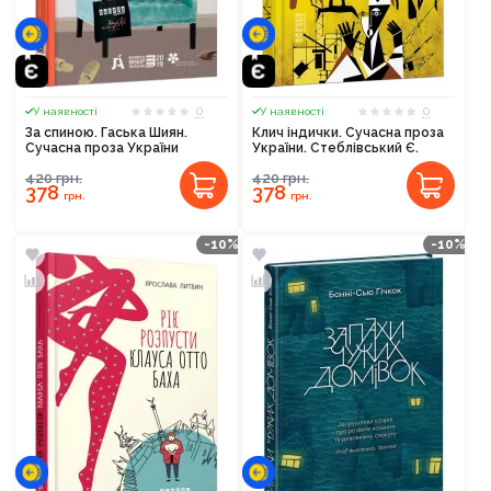
0
0
У наявності
У наявності
За спиною. Гаська Шиян.
Клич індички. Сучасна проза
Сучасна проза України
України. Стеблівський Є.
420
грн.
420
грн.
378
378
грн.
грн.
-10%
-10%