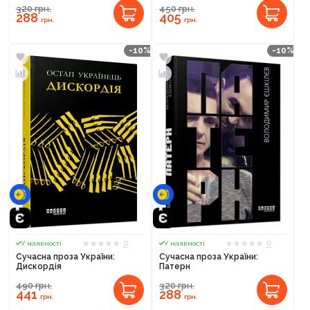
320
грн.
450
грн.
288
405
грн.
грн.
-10%
-10%
0
0
У наявності
У наявності
Сучасна проза України:
Сучасна проза України:
Дискордія
Патерн
490
грн.
320
грн.
441
288
грн.
грн.