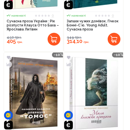
0
0
У наявності
У наявності
Сучасна проза України : Рік
Запахи чужих домівок. Гічкок
розпусти Клауса Отто Баха –
Бонні-С’ю. Young Adult.
Ярослава Литвин
Сучасна проза
450
грн.
349
грн.
405
314,10
грн.
грн.
-10%
-10%