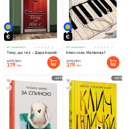
0
0
У наявності
У наявності
Тому, що ти є – Дара Корній
Ключ соль. Матвєєва Г.
420
грн.
420
грн.
378
378
грн.
грн.
-10%
-10%