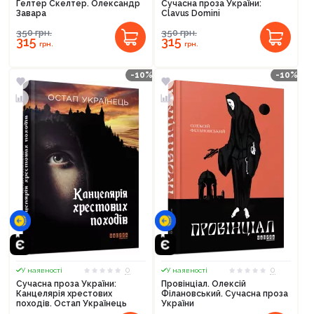
Гелтер Скелтер. Олександр
Сучасна проза України:
Завара
Clavus Domini
350
грн.
350
грн.
315
315
грн.
грн.
-10%
-10%
0
0
У наявності
У наявності
Сучасна проза України:
Провінціал. Олексій
Канцелярія хрестових
Філановський. Сучасна проза
походів. Остап Українець
України