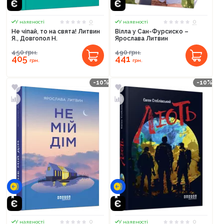
0
0
У наявності
У наявності
Не чіпай, то на свята! Литвин
Вілла у Сан-Фурсиско –
Я., Довгопол Н.
Ярослава Литвин
450
грн.
490
грн.
405
441
грн.
грн.
-10%
-10%
0
0
У наявності
У наявності