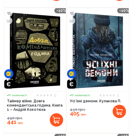
-10%
-10%
0
0
У наявності
У наявності
Таймер війни. Довга
Усі їхні демони. Кулакова П.
комендантська година. Книга
450
грн.
1 – Андрій Кокотюха
405
грн.
490
грн.
441
грн.