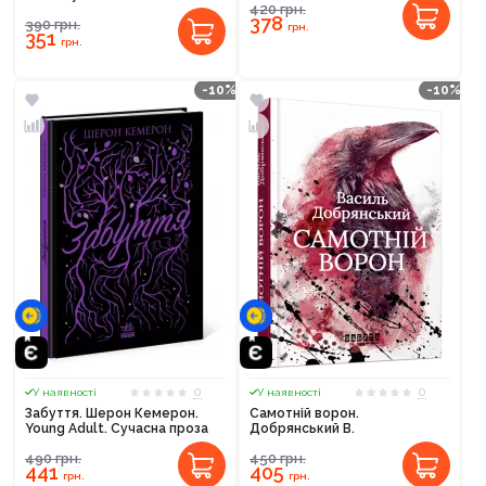
420
грн.
378
390
грн.
грн.
351
грн.
-10%
-10%
0
0
У наявності
У наявності
Забуття. Шерон Кемерон.
Самотній ворон.
Young Adult. Сучасна проза
Добрянський В.
490
грн.
450
грн.
441
405
грн.
грн.