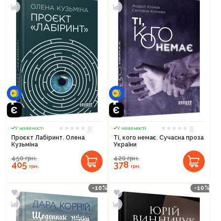
0
0
У наявності
У наявності
Проєкт Лабіринт. Олена
Ті, кого немає. Сучасна проза
Кузьміна
України
450
грн.
420
грн.
405
378
грн.
грн.
-10%
-10%