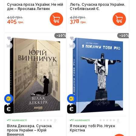
Сучасна проза України: Не мій
Лють. Сучасна проза України.
дім – Ярослава Литвин
Стеблівський Є.
450
грн.
420
грн.
405
378
грн.
грн.
-10%
-10%
0
0
У наявності
У наявності
Вілла Деккера. Сучасна
Я покажу тобі Ріо. Нгуєн
проза України – Юрій
Крістіна
Винничук