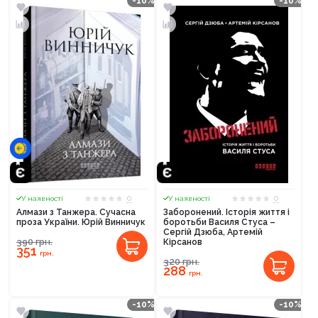
-10%
-10%
0
0
У наявності
У наявності
Алмази з Танжера. Сучасна
Заборонений. Історія життя і
проза України. Юрій Винничук
боротьби Василя Стуса –
Сергій Дзюба, Артемій
390
грн.
Кірсанов
351
грн.
320
грн.
288
грн.
-10%
-10%