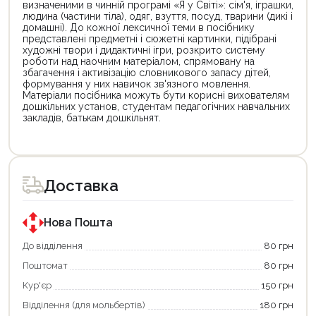
визначеними в чинній програмі «Я у Світі»: сім'я, іграшки,
людина (частини тіла), одяг, взуття, посуд, тварини (дикі і
домашні). До кожної лексичної теми в посібнику
представлені предметні і сюжетні картинки, підібрані
художні твори і дидактичні ігри, розкрито систему
роботи над наочним матеріалом, спрямовану на
збагачення і активізацію словникового запасу дітей,
формування у них навичок зв'язного мовлення.
Матеріали посібника можуть бути корисні вихователям
дошкільних установ, студентам педагогічних навчальних
закладів, батькам дошкільнят.
Цей
Цей
товар
товар
доступний
доступний
для
для
Доставка
покупки
покупки
за
за
державною
державною
програмою
програмою
Нова Пошта
єКнига.
«Національний
Використовуйте
кешбек».
До відділення
80 грн
свою
Оплачуйте
Поштомат
80 грн
карту
покупку
єКнига,
картою
Кур'єр
150 грн
щоб
«Національний
зекономити
кешбек»
Відділення (для мольбертів)
180 грн
та
та