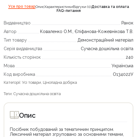
Усе про товар
Опис
Характеристики
Відгуки (0)
Доставка та оплата
FAQ-питання
Видавництво
Ранок
Автор
Коваленко О.М., Єпіфанова-Кожевнікова Т.В.
Тип товару
Демонстраційний матеріал
Серія видавництва
Сучасна дошкільна освіта
Кількість сторінок
240
Мова
Українська
Код виробника
О134022У
Категорії:
Усі товари
,
Цінопадна добірка
Теги:
Сучасна дошкільна освіта
Опис
Посібник побудований за тематичним принципом.
Лексичний матеріал згруповано за основними темами,