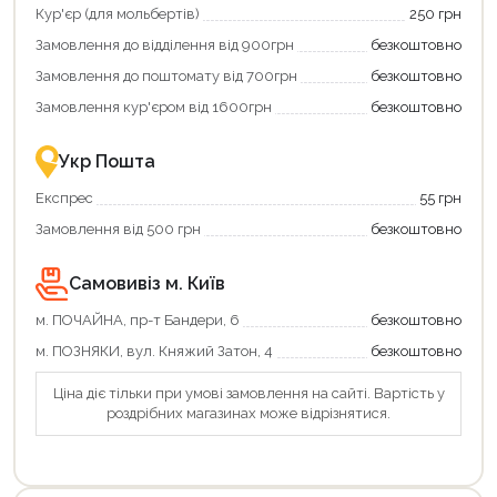
отримати
отримуйте
Кур'єр (для мольбертів)
250 грн
додаткові
вигідне
Замовлення до відділення від 900грн
безкоштовно
переваги!
повернення
Купити
коштів!
Замовлення до поштомату від 700грн
безкоштовно
картою
Економте
єКнига
більше
Замовлення кур'єром від 1600грн
безкоштовно
–
разом
це
із
зручно
державною
Укр Пошта
та
підтримкою!
вигідно!
Експрес
55 грн
Замовлення від 500 грн
безкоштовно
Самовивіз м. Київ
м. ПОЧАЙНА, пр-т Бандери, 6
безкоштовно
м. ПОЗНЯКИ, вул. Княжий Затон, 4
безкоштовно
Ціна діє тільки при умові замовлення на сайті. Вартість у
роздрібних магазинах може відрізнятися.