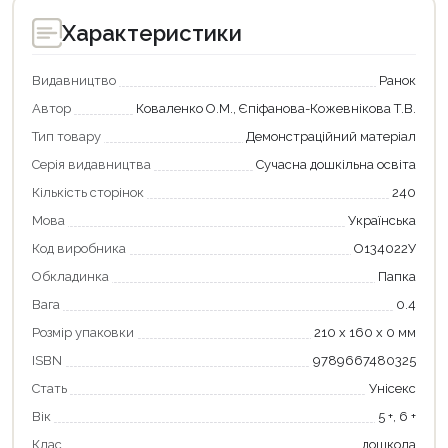
Характеристики
Видавництво
Ранок
Автор
Коваленко О.М., Єпіфанова-Кожевнікова Т.В.
Тип товару
Демонстраційний матеріал
Серія видавництва
Сучасна дошкільна освіта
Кількість сторінок
240
Мова
Українська
Код виробника
О134022У
Обкладинка
Папка
Вага
0.4
Розмір упаковки
210 х 160 х 0 мм
ISBN
9789667480325
Стать
Унісекс
Вік
5 +, 6 +
Продовжити покупки
Клас
дошкола