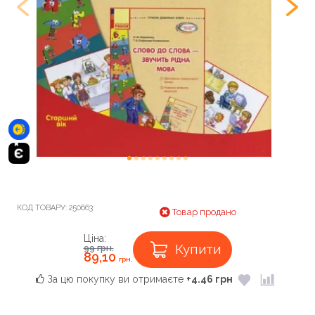
КОД ТОВАРУ:
250663
Товар продано
Ціна:
Купити
99
грн.
89,10
грн.
За цю покупку ви отримаєте
+4.46 грн