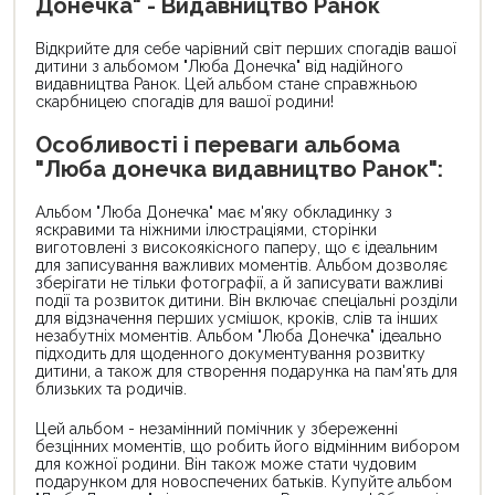
Донечка" - Видавництво Ранок
Відкрийте для себе чарівний світ перших спогадів вашої
дитини з альбомом "Люба Донечка" від надійного
видавництва Ранок. Цей альбом стане справжньою
скарбницею спогадів для вашої родини!
Особливості і переваги альбома
"Люба донечка видавництво Ранок":
Альбом "Люба Донечка" має м'яку обкладинку з
яскравими та ніжними ілюстраціями, сторінки
виготовлені з високоякісного паперу, що є ідеальним
для записування важливих моментів. Альбом дозволяє
зберігати не тільки фотографії, а й записувати важливі
події та розвиток дитини. Він включає спеціальні розділи
для відзначення перших усмішок, кроків, слів та інших
незабутніх моментів. Альбом "Люба Донечка" ідеально
підходить для щоденного документування розвитку
дитини, а також для створення подарунка на пам'ять для
близьких та родичів.
Цей альбом - незамінний помічник у збереженні
безцінних моментів, що робить його відмінним вибором
для кожної родини. Він також може стати чудовим
подарунком для новоспечених батьків. Купуйте альбом