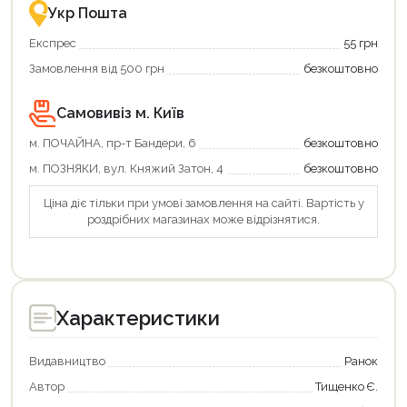
із
Укр Пошта
державною
підтримкою!
Експрес
55 грн
Замовлення від 500 грн
безкоштовно
Самовивіз м. Київ
м. ПОЧАЙНА, пр-т Бандери, 6
безкоштовно
м. ПОЗНЯКИ, вул. Княжий Затон, 4
безкоштовно
Ціна діє тільки при умові замовлення на сайті. Вартість у
роздрібних магазинах може відрізнятися.
Продовжити покупки
Оформити замовлення
Характеристики
Видавництво
Ранок
Автор
Тищенко Є.