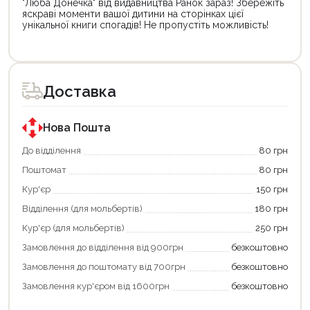
"Люба Донечка" від видавництва Ранок зараз! Збережіть
яскраві моменти вашої дитини на сторінках цієї
унікальної книги спогадів! Не пропустіть можливість!
Цей
товар
доступний
для
Доставка
покупки
за
державною
програмою
Нова Пошта
«Національний
кешбек».
До відділення
80 грн
Оплачуйте
Поштомат
80 грн
покупку
картою
Кур'єр
150 грн
«Національний
кешбек»
Відділення (для мольбертів)
180 грн
та
отримуйте
Кур'єр (для мольбертів)
250 грн
вигідне
Замовлення до відділення від 900грн
безкоштовно
повернення
коштів!
Замовлення до поштомату від 700грн
безкоштовно
Економте
більше
Замовлення кур'єром від 1600грн
безкоштовно
-
разом