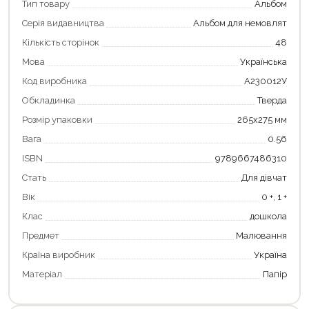
Тип товару
Альбом
Серія видавництва
Альбом для немовлят
Кількість сторінок
48
Мова
Українська
Код виробника
А230012У
Обкладинка
Тверда
Розмір упаковки
265х275 мм
Вага
0.56
ISBN
9789667486310
Стать
Для дівчат
Вік
0 +, 1 +
Клас
дошкола
Предмет
Малювання
Країна виробник
Україна
Матеріал
Папір