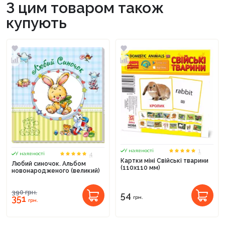
З цим товаром також
купують
1
У наявності
4
У наявності
Картки міні Свійські тварини
Любий синочок. Альбом
(110х110 мм)
новонародженого (великий)
390
грн.
54
351
грн.
грн.