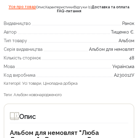
Усе про товар
Опис
Характеристики
Відгуки (1)
Доставка та оплата
FAQ-питання
Видавництво
Ранок
Автор
Тищенко Є.
Тип товару
Альбом
Серія видавництва
Альбом для немовлят
Кількість сторінок
48
Мова
Українська
Код виробника
А230012У
Категорії:
Усі товари
,
Цінопадна добірка
Теги:
Альбом новонародженого
Опис
Альбом для немовлят "Люба