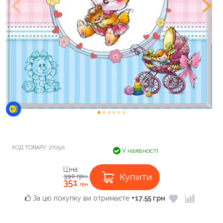
КОД ТОВАРУ:
270521
У наявності
Ціна:
Купити
390
грн.
351
грн.
За цю покупку ви отримаєте
+17.55 грн