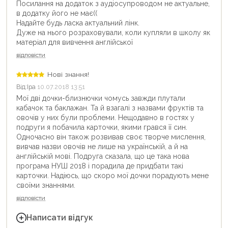
Посилання на додаток з аудіосупроводом не актуальне,
в додатку його не має((
Надайте будь ласка актуальний лінк.
Дуже на нього розраховували, коли купляли в школу як
матеріал для вивчення англійської
відповісти
Нові знання!
Від:
Іра
10.07.2018 13:51
Мої дві дочки-близнючки чомусь завжди плутали
кабачок та баклажан. Та й взагалі з назвами фруктів та
овочів у них були проблеми. Нещодавно в гостях у
подруги я побачила карточки, якими грався її син.
Одночасно він також розвивав своє творче мислення,
вивчав назви овочів не лише на українській, а й на
англійській мові. Подруга сказала, що це така нова
програма НУШ 2018 і порадила де придбати такі
карточки. Надіюсь, що скоро мої дочки порадують мене
своїми знаннями.
відповісти
Написати відгук