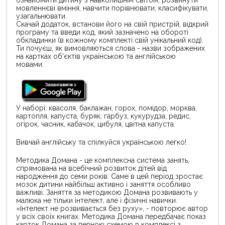
ознайомити дитину з навколишнім світом, розвинути
мовленнєві вміння, навчити порівнювати, класифікувати,
узагальнювати.
Скачай додаток, встанови його на свій пристрій, відкрий
програму та введи код, який зазначено на обороті
обкладинки (в кожному комплекті свій унікальний код).
Ти почуєш, як вимовляються слова - назви зображених
на картках об'єктів українською та англійською
мовами.
У наборі: квасоля, баклажан, горох, помідор, морква,
картопля, капуста, буряк, гарбуз, кукурудза, редис,
огірок, часник, кабачок, цибуля, цвітна капуста.
Вивчай англійську та спілкуйся українською легко!
Методика Домана - це комплексна система занять,
спрямована на всебічний розвиток дітей від
народження до семи років. Саме в цей період зростає
мозок дитини найбільш активно і заняття особливо
важливі. Заняття за методикою Домана розвивають у
малюка не тільки інтелект, але і фізичні навички.
«Інтелект не розвивається без руху», - повторює автор
у всіх своїх книгах. Методика Домана передбачає показ
карток Домана за певною схемою в комплексі з