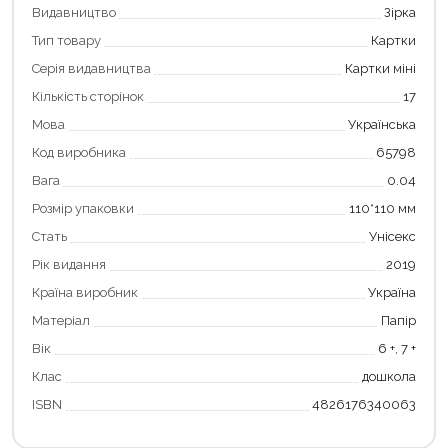
Видавництво
Зірка
Тип товару
Картки
Серія видавництва
Картки міні
Кількість сторінок
17
Мова
Українська
Продовжити покупки
Код виробника
65798
Оформити замовлення
Вага
0.04
Розмір упаковки
110*110 мм
Стать
Унісекс
Рік видання
2019
Країна виробник
Україна
Матеріал
Папір
Вік
6 +, 7 +
Клас
дошкола
ISBN
4826176340063