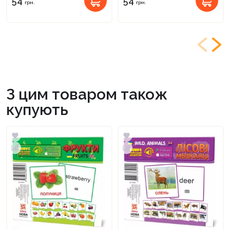
54
54
грн.
грн.
З цим товаром також
купують