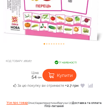
КОД ТОВАРУ:
286287
У наявності
Ціна:
Купити
54
грн.
За цю покупку ви отримаєте
+2.7 грн
Усе про товар
Опис
Характеристики
Відгуки (2)
Доставка та оплата
FAQ-питання