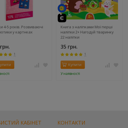
и 4-5 років. Розвиваючі
Книга з наліпками Мої перші
нотики у картнках
наліпки 2+ Нагодуй тваринку
22 наліпки
грн.
35 грн.
1
1
упити
Купити
вності
У наявності
ИСТИЙ КАБІНЕТ
КОНТАКТИ