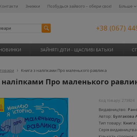
Контакти
Знижки
Позбудься зайвого – обери своє!
Більше
+38 (067) 44
НОВИНКИ
ЗАЙНЯТІ ДІТИ - ЩАСЛИВІ БАТЬКИ
С
 товари
Книга з наліпками Про маленького равлика
з наліпками Про маленького равли
Код товару:
273824
Видавництво
Ран
Автор
Булгакова А
Тип товару
Книга 
Серія видавництва
Кількість сторінок