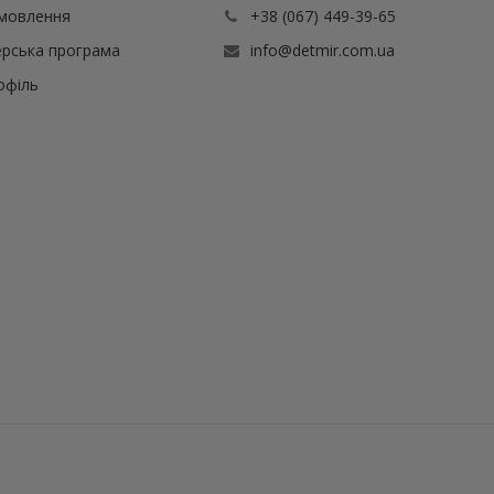
амовлення
+38 (067) 449-39-65
рська програма
info@detmir.com.ua
офіль