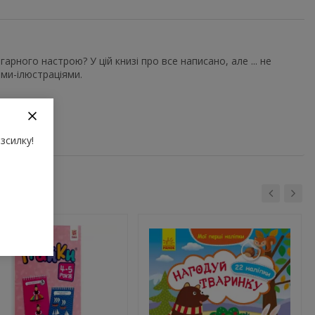
арного настрою? У цій книзі про все написано, але ... не
ми-ілюстраціями.
и.
зсилку!