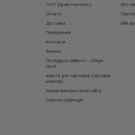
ГУРТ (прайс+каталог)
Мої з
Оплата
Партне
Доставка
Мій пр
Повернення
Контакти
Знижки
Позбудься зайвого – обери
своє!
Анкета для партнерів (гуртових
клієнтів)
Умови використання сайту
Освітня субвенція