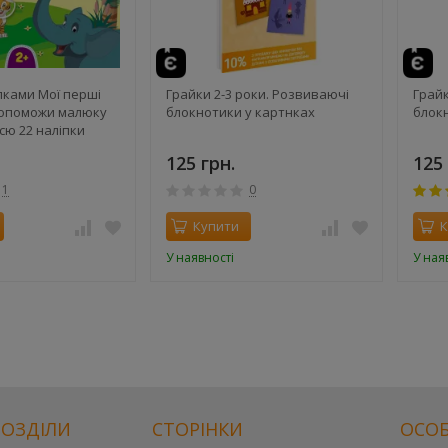
пками Мої перші
Грайки 2-3 роки. Розвиваючі
Грайк
Допоможи малюку
блокнотики у картнках
блок
сю 22 наліпки
125 грн.
125 
1
0
Купити
К
У наявності
У ная
РОЗДІЛИ
СТОРІНКИ
ОСОБ