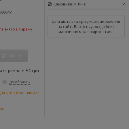
Самовивіз м. Київ
58004У
Ціна діє тільки при умові замовлення
на сайті. Вартість у роздрібних
а знято з тиражу
магазинах може відрізнятися.
Купити
ви отримаєте
+4 грн
До обраних
и
,
Книги з віконцями та
рію