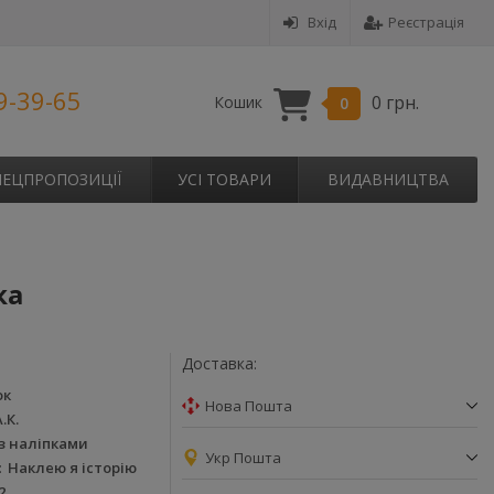
Вхід
Реєстрація
9-39-65
0 грн.
Кошик
0
ПЕЦПРОПОЗИЦІЇ
УСІ ТОВАРИ
ВИДАВНИЦТВА
ка
Доставка:
ок
Нова Пошта
.К.
з наліпками
Укр Пошта
Наклею я історію
2