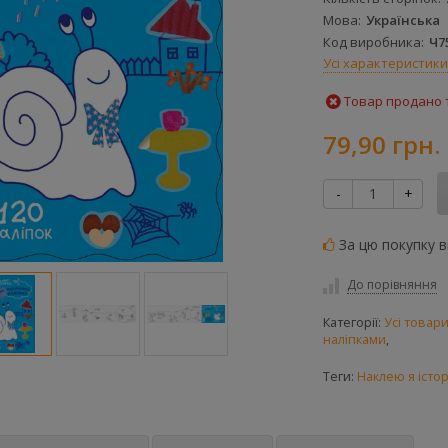
Мова
Українська
Код виробника
Ч7
Усі характеристики
Товар продано т
79,90 грн.
-
+
За цю покупку 
До порівняння
Категорії:
Усі товар
наліпками
,
Теги:
Наклею я істо