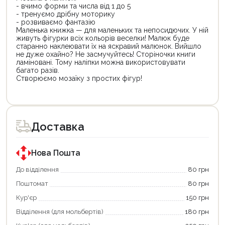
- вчимо форми та числа від 1 до 5
- тренуємо дрібну моторику
- розвиваємо фантазію
Маленька книжка — для маленьких та непосидючих. У ній
живуть фігурки всіх кольорів веселки! Малюк буде
старанно наклеювати їх на яскравий малюнок. Вийшло
не дуже охайно? Не засмучуйтесь! Сторіночки книги
ламіновані. Тому наліпки можна використовувати
багато разів.
Створюємо мозаїку з простих фігур!
Доставка
Нова Пошта
До відділення
80 грн
Поштомат
80 грн
Кур'єр
150 грн
Відділення (для мольбертів)
180 грн