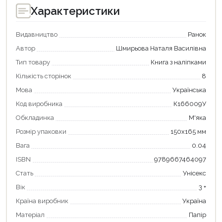
Характеристики
Видавництво
Ранок
Автор
Шмирьова Наталя Василівна
Тип товару
Книга з наліпками
Кількість сторінок
8
Мова
Українська
Код виробника
К166009У
Обкладинка
М'яка
Розмір упаковки
150х165 мм
Вага
0.04
Продовжити покупки
ISBN
9789667464097
Оформити замовлення
Стать
Унісекс
Вік
3 +
Країна виробник
Україна
Матеріал
Папір