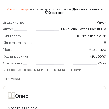
Усе про товар
Опис
Характеристики
Відгуки (0)
Доставка та оплата
FAQ-питання
Видавництво
Ранок
Автор
Шмирьова Наталя Василівна
Тип товару
Книга з наліпками
Кількість сторінок
8
Мова
Українська
Код виробника
К166009У
Обкладинка
М'яка
Категорії:
Усі товари
,
Книги з віконцями та наліпками
,
Теги:
Мозаика
Опис
Мозаїка з наліпок: