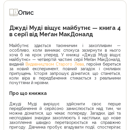
Опис
Джуді Муді віщує майбутнє — книга 4
в серії від Меґан МакДоналд
Майбутнє здається таємничим і захопливим —
особливо, коли виникає спокуса зазирнути в нього
хоча б на крок уперед. У книжці «Джуді Муді віщує
майбутнє» — четвертій частині серії Меґан МакДоналд,
виданій
Видавництвом Старого Лева
, героїня береться
за новий експеримент, повний загадок і сміливих
припущень. Історія запрошує дізнатися, що станеться,
коли віра в передбачення стикається з реальними
почуттями й мріями.
Про що книжка
Джуді Муді вирішує здійснити своє перше
передбачення й серйозно замислюється над тим, чи
можна дізнатися, що чекає попереду. Загадки, ідеї та
несподівані знахідки захоплюють її настільки, що нове
захоплення швидко перетворюється на справжню
пригоду. Дівчинка пробує вгадувати події, спостерігає