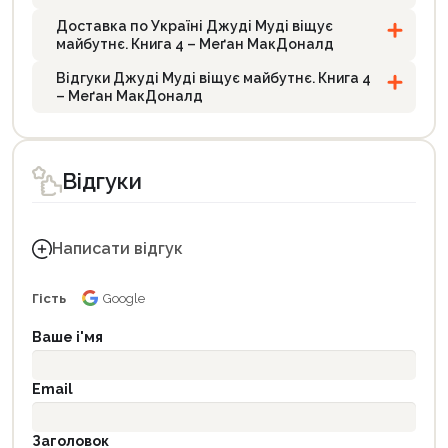
Доставка по Україні Джуді Муді віщує
майбутнє. Книга 4 – Меґан МакДоналд
Відгуки Джуді Муді віщує майбутнє. Книга 4
– Меґан МакДоналд
Відгуки
Написати відгук
Гість
Google
Ваше і'мя
Email
Заголовок