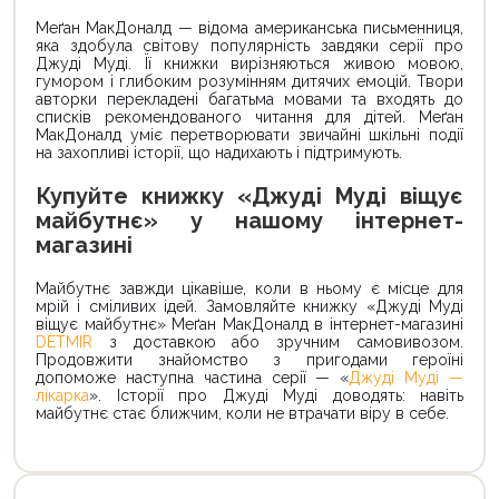
Меґан МакДоналд — відома американська письменниця,
яка здобула світову популярність завдяки серії про
Джуді Муді. Її книжки вирізняються живою мовою,
гумором і глибоким розумінням дитячих емоцій. Твори
авторки перекладені багатьма мовами та входять до
списків рекомендованого читання для дітей. Меґан
МакДоналд уміє перетворювати звичайні шкільні події
на захопливі історії, що надихають і підтримують.
Купуйте книжку «Джуді Муді віщує
майбутнє» у нашому інтернет-
магазині
Майбутнє завжди цікавіше, коли в ньому є місце для
мрій і сміливих ідей. Замовляйте книжку «Джуді Муді
віщує майбутнє» Меґан МакДоналд в інтернет-магазині
DETMIR
з доставкою або зручним самовивозом.
Продовжити знайомство з пригодами героїні
допоможе наступна частина серії — «
Джуді Муді —
лікарка
». Історії про Джуді Муді доводять: навіть
майбутнє стає ближчим, коли не втрачати віру в себе.