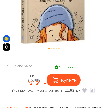
КОД ТОВАРУ:
276856
У наявності
Ціна:
Купити
250
грн.
232,50
грн.
За цю покупку ви отримаєте
+11.63 грн
Усе про товар
Опис
Характеристики
Відгуки (0)
Доставка та оплата