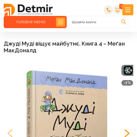
0
ГОЛОВНЕ МЕНЮ
Шукати книги
Джуді Муді віщує майбутнє. Книга 4 – Меґан
МакДоналд
-7%