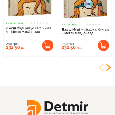
0
У наявності
0
У наявності
Джуді Муді рятує світ. Книга
Джуді Муді — лікарка. Книга 5
3 – Меґан МакДоналд
– Меґан МакДоналд
250
грн.
250
грн.
232,50
232,50
грн.
грн.