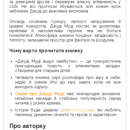
за реакціями друзів і перевіряє власну впевненість у
собі. Не всі прогнози збуваються, але кожен крок
наближає Джуді до важливих висновків.
Оповідь сповнена гумору, легкого напруження й
цікавих поворотів. Джуді Муді постає як допитлива,
мрійлива й наполеглива героїня, яка не боїться
помилятися. Атмосфера книжки поєднує загадковість і
теплоту, залишаючи простір для фантазії та роздумів.
Чому варто прочитати книжку
«Джуді Муді віщує майбутнє» — це гумористична
пригодницька повість з елементами загадки,
створена для старших дітей.
Четверта книжка серії розповідає про віру в себе,
надію й уміння йти до мрії, навіть коли не все
виходить одразу.
Серія про Джуді Муді
має міжнародне визнання,
мільйонні наклади й стабільну популярність серед
читачів у різних країнах.
Історія буде цікавою
дітям 7–11 років
, які люблять
таємниці, динамічні сюжети та героїв із характером.
Про авторку