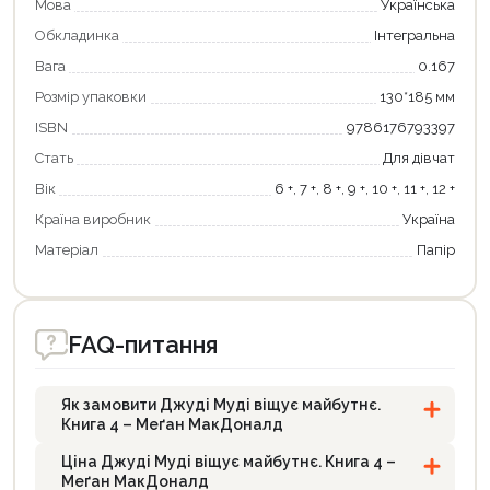
Мова
Українська
Обкладинка
Інтегральна
Вага
0.167
Розмір упаковки
130*185 мм
ISBN
9786176793397
Стать
Для дівчат
Вік
6 +, 7 +, 8 +, 9 +, 10 +, 11 +, 12 +
Країна виробник
Україна
Матеріал
Папір
FAQ-питання
Як замовити Джуді Муді віщує майбутнє.
Книга 4 – Меґан МакДоналд
Ціна Джуді Муді віщує майбутнє. Книга 4 –
Меґан МакДоналд