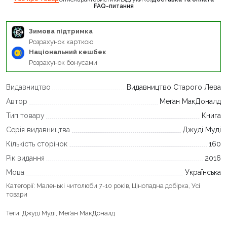
FAQ-питання
Зимова підтримка
Розрахунок карткою
Національний кешбек
Розрахунок бонусами
Видавництво
Видавництво Старого Лева
Автор
Меґан МакДоналд
Тип товару
Книга
Серія видавництва
Джуді Муді
Кількість сторінок
160
Рік видання
2016
Мова
Українська
Категорії:
Маленькі читолюби 7-10 років
,
Цінопадна добірка
,
Усі
товари
Теги:
Джуді Муді
,
Меґан МакДоналд