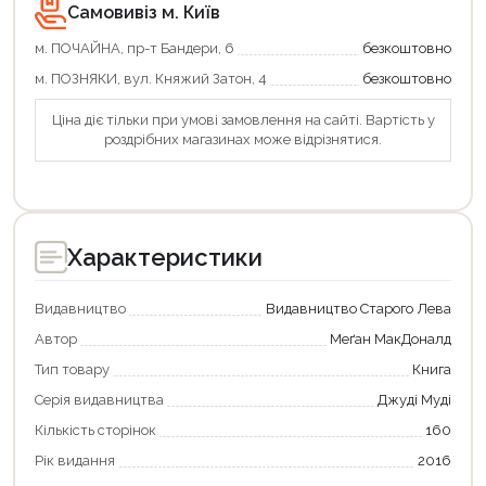
Самовивіз м. Київ
м. ПОЧАЙНА, пр-т Бандери, 6
безкоштовно
м. ПОЗНЯКИ, вул. Княжий Затон, 4
безкоштовно
Ціна діє тільки при умові замовлення на сайті. Вартість у
роздрібних магазинах може відрізнятися.
Характеристики
Видавництво
Видавництво Старого Лева
Автор
Меґан МакДоналд
Тип товару
Книга
Серія видавництва
Джуді Муді
Кількість сторінок
160
Рік видання
2016