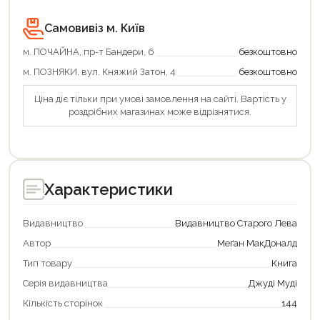
Самовивіз м. Київ
м. ПОЧАЙНА, пр-т Бандери, 6
безкоштовно
м. ПОЗНЯКИ, вул. Княжий Затон, 4
безкоштовно
Ціна діє тільки при умові замовлення на сайті. Вартість у
роздрібних магазинах може відрізнятися.
Характеристики
Видавництво
Видавництво Старого Лева
Автор
Меґан МакДоналд
Тип товару
Книга
Серія видавництва
Джуді Муді
Кількість сторінок
144