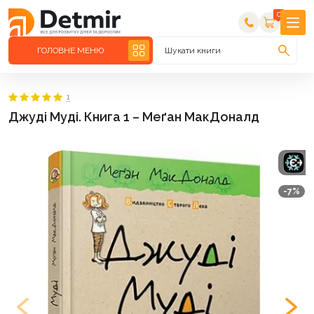
0
ГОЛОВНЕ МЕНЮ
Шукати книги
1
Джуді Муді. Книга 1 – Меґан МакДоналд
-7%