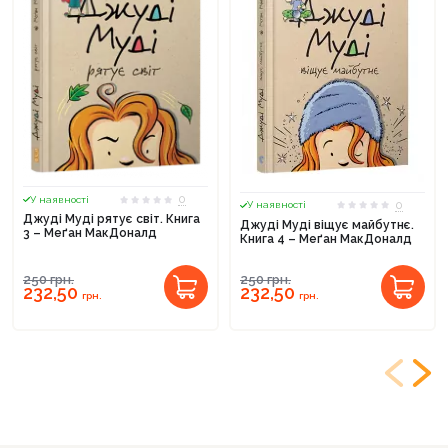
0
У наявності
0
У наявності
Джуді Муді рятує світ. Книга
Джуді Муді віщує майбутнє.
3 – Меґан МакДоналд
Книга 4 – Меґан МакДоналд
250
грн.
250
грн.
232,50
232,50
грн.
грн.