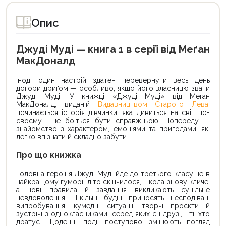
Опис
Джуді Муді — книга 1 в серії від Меґан
МакДоналд
Іноді один настрій здатен перевернути весь день
догори дриґом — особливо, якщо його власницю звати
Джуді Муді. У книжці «Джуді Муді» від Меґан
МакДоналд, виданій
Видавництвом Старого Лева
,
починається історія дівчинки, яка дивиться на світ по-
своєму і не боїться бути справжньою. Попереду —
знайомство з характером, емоціями та пригодами, які
легко впізнати й складно забути.
Про що книжка
Головна героїня Джуді Муді йде до третього класу не в
найкращому гуморі: літо скінчилося, школа знову кличе,
а нові правила й завдання викликають суцільне
невдоволення. Шкільні будні приносять несподівані
випробування, кумедні ситуації, творчі проєкти й
зустрічі з однокласниками, серед яких є і друзі, і ті, хто
дратує. Щоденні події поступово змінюють погляд