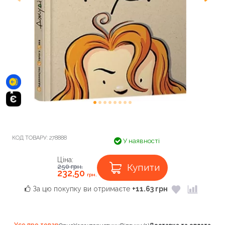
КОД ТОВАРУ:
278888
У наявності
Ціна:
Купити
250
грн.
232,50
грн.
За цю покупку ви отримаєте
+11.63 грн
Усе про товар