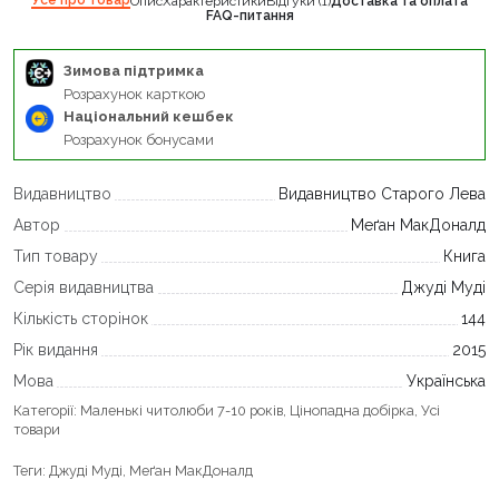
Опис
Характеристики
Відгуки (1)
Доставка та оплата
FAQ-питання
Зимова підтримка
Розрахунок карткою
Національний кешбек
Розрахунок бонусами
Видавництво
Видавництво Старого Лева
Автор
Меґан МакДоналд
Тип товару
Книга
Серія видавництва
Джуді Муді
Кількість сторінок
144
Рік видання
2015
Мова
Українська
Категорії:
Маленькі читолюби 7-10 років
,
Цінопадна добірка
,
Усі
товари
Теги:
Джуді Муді
,
Меґан МакДоналд