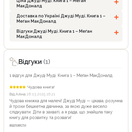
Ціна Джуді Муді. Книга 1 – Меґан
МакДоналд
Доставка по Україні Джуді Муді. Книга 1 –
Меґан МакДоналд
Відгуки Джуді Муді. Книга 1 – Меґан
МакДоналд
Відгуки
(1)
1 відгук для Джуді Муді. Книга 1 – Меґан МакДоналд
Чудова книга!
Від:
Аліна
28.03.2025 16:21
Чудова книжка для малечі! Джуді Муді — цікава, розумна
й трохи бешкетна дівчинка, за якою дуже весело
слідкувати. Діти в захваті, а я рада, що знайшла таку
книгу для розвитку та розваги!
відповісти