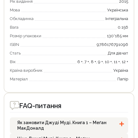
Рік видання
2015
Мова
Українська
Обкладинка
Інтегральна
Вага
0.156
Розмір упаковки
130*185 мм
ISBN
9786176791096
Стать
Для дівчат
Вік
6 +, 7 +, 8 +, 9 +, 10 +, 11 +, 12 +
Країна виробник
Україна
Матеріал
Папір
FAQ-питання
Як замовити Джуді Муді. Книга 1 – Меґан
МакДоналд