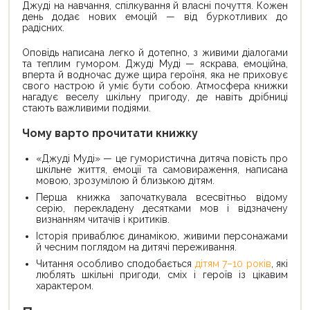
Джуді на навчання, спілкування й власні почуття. Кожен
день додає нових емоцій — від буркотливих до
радісних.
Оповідь написана легко й дотепно, з живими діалогами
та теплим гумором. Джуді Муді — яскрава, емоційна,
вперта й водночас дуже щира героїня, яка не приховує
свого настрою й уміє бути собою. Атмосфера книжки
нагадує веселу шкільну пригоду, де навіть дрібниці
стають важливими подіями.
Чому варто прочитати книжку
«Джуді Муді» — це гумористична дитяча повість про
шкільне життя, емоції та самовираження, написана
мовою, зрозумілою й близькою дітям.
Перша книжка започаткувала всесвітньо відому
серію, перекладену десятками мов і відзначену
визнанням читачів і критиків.
Історія приваблює динамікою, живими персонажами
й чесним поглядом на дитячі переживання.
Читання особливо сподобається
дітям 7–10 років
, які
люблять шкільні пригоди, сміх і героїв із цікавим
характером.