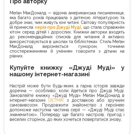
Про авторку
Меґан МакДоналд — відома американська письменниця,
яка багато років працювала з дитячою літературою та
добре знає, чим живуть юні читачі. Світову популярність
їй принесла
серія про Джуді Муді
, що стала справжнім
хітом серед дітей і дорослих. Книжки авторки входять
до рекомендаційних списків для читання й активно
використовуються в школах та бібліотеках. Стиль Меґан
МакДоналд вирізняється гумором, точними
спостереженнями й умінням говорити з дітьми на
рівних.
Купуйте книжку «Джуді Муді» у
нашому інтернет-магазині
Настрій може бути будь-яким, а гарна історія завжди
доречна — особливо, коли йдеться про Джуді Муді.
Замовляйте книжку «Джуді Муді» Меґан МакДоналд в
інтернет-магазині
DETMIR
з доставкою або зручним
самовивозом. Продовжити знайомство з героїнею
допоможе наступна частина серії — «Джуді Муді стає
знаменитою». Попереду ще багато настроїв, пригод і
веселих сторінок, до яких хочеться повертатися знову.