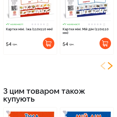
0
0
У наявності
У наявності
Картки міні. Їжа (110х110 мм)
Картки міні. Мій дім (110х110
мм)
54
54
грн.
грн.
З цим товаром також
купують