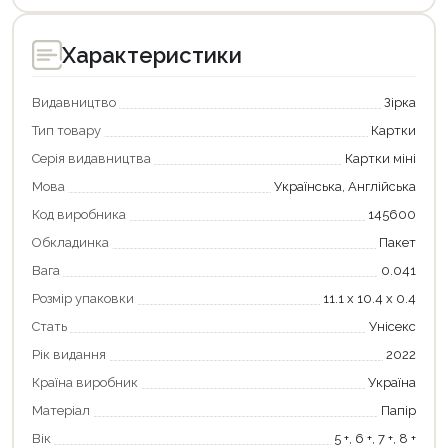
Характеристики
Видавництво
Зірка
Тип товару
Картки
Серія видавництва
Картки міні
Мова
Українська, Англійська
Код виробника
145600
Обкладинка
Пакет
Вага
0.041
Розмір упаковки
11.1 х 10.4 х 0.4
Стать
Унісекс
Рік видання
2022
Країна виробник
Україна
Матеріал
Папір
Продовжити покупки
Вік
5 +, 6 +, 7 +, 8 +