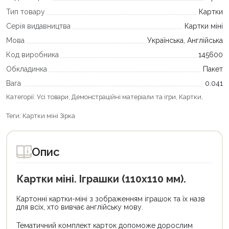
Тип товару
Картки
Серія видавництва
Картки міні
Мова
Українська, Англійська
Код виробника
145600
Обкладинка
Пакет
Вага
0.041
Категорії:
Усі товари
,
Демонстраційні матеріали та ігри
,
Картки
,
Теги:
Картки міні Зірка
Опис
Картки міні. Іграшки (110х110 мм).
Картонні картки-міні з зображенням іграшок та їх назв
для всіх, хто вивчає англійську мову.
Тематичний комплект карток допоможе дорослим