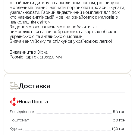
ознайомити дитину з навколишнім світом, розвинути
мовленнєві вміння, навчити порівнювати, класифікувати,
узагальнювати. Гарний дидактичний комплект для всіх,
хто навчає англійській мові чи ознайомлює малюків з
навколишнім світом.
За допомогою написів можна побачити, як
вимовляються назви зображених на картках об'єктів
українською та англійською мовами.
Вивчай англійську та спілкуйся українською легко!
Видавництво Зірка
Розмір карток 110х110 мм
Доставка
Нова Пошта
До відділення
80 грн
Поштомат
80 грн
Кур'єр
150 грн