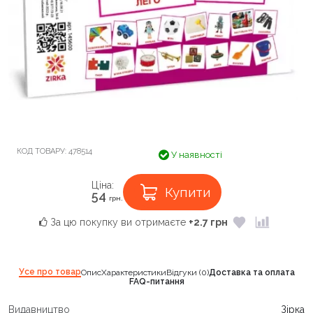
КОД ТОВАРУ:
478514
У наявності
Ціна:
Купити
54
грн.
За цю покупку ви отримаєте
+2.7 грн
Усе про товар
Опис
Характеристики
Відгуки (0)
Доставка та оплата
FAQ-питання
Видавництво
Зірка