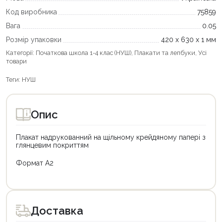
Код виробника
75859
Вага
0.05
Розмір упаковки
420 х 630 х 1 мм
Категорії:
Початкова школа 1-4 клас (НУШ)
,
Плакати та лепбуки
,
Усі
товари
Теги:
НУШ
Опис
Плакат надрукованний на щільному крейдяному папері з
глянцевим покриттям
Формат А2
Доставка