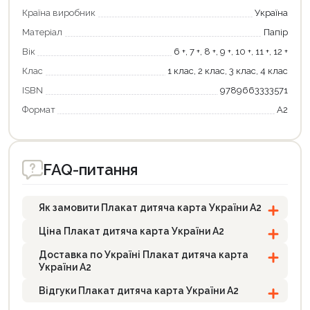
Країна виробник
Україна
Матеріал
Папір
Вік
6 +, 7 +, 8 +, 9 +, 10 +, 11 +, 12 +
Клас
1 клас, 2 клас, 3 клас, 4 клас
ISBN
9789663333571
Формат
А2
Продовжити покупки
Оформити замовлення
FAQ-питання
Як замовити Плакат дитяча карта України А2
Ціна Плакат дитяча карта України А2
Доставка по Україні Плакат дитяча карта
України А2
Відгуки Плакат дитяча карта України А2