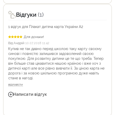
Відгуки
(1)
1 відгук для Плакат дитяча карта України А2
Для доньки!
Від:
Андрій
10.07.2018 11:42
Купив не так давно перед школою таку карту своєму
синові і повністю залишився задоволений своєю
покупкою. Для розвитку дитини це те що треба. Тепер
він більше став цікавитися нашою країною і вже хоч з
дитячої карті але все рівно вивчати її. За ціною карта не
дорога і за новою шкільною програмою дуже навіть
стане в нагоді.
відповісти
Написати відгук