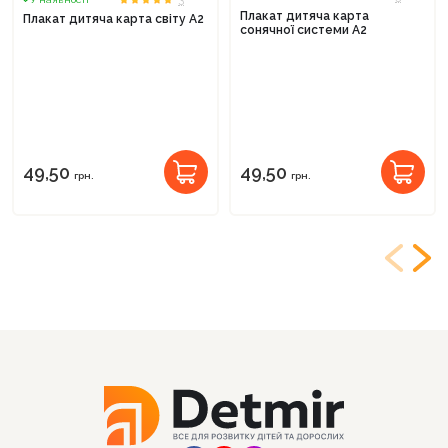
Плакат дитяча карта
Плакат дитяча карта світу А2
сонячної системи А2
49,50
49,50
грн.
грн.