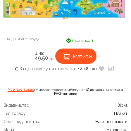
КОД ТОВАРУ:
286385
У наявності
Ціна:
Купити
49,50
грн.
За цю покупку ви отримаєте
+2.48 грн
Усе про товар
Опис
Характеристики
Відгуки (1)
Доставка та оплата
FAQ-питання
Видавництво
Зірка
Тип товару
Плакат
Серія видавництва
Настінні плакати
Мова
Українська