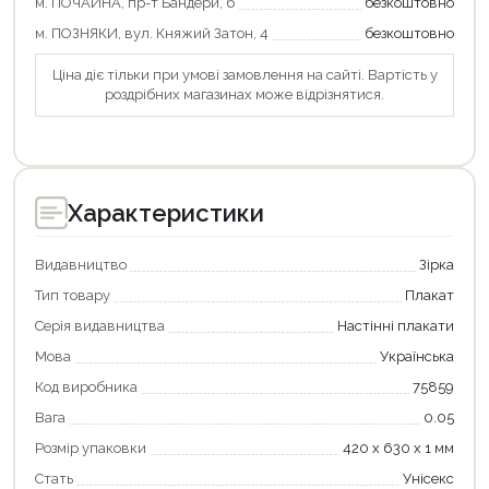
м. ПОЧАЙНА, пр-т Бандери, 6
безкоштовно
м. ПОЗНЯКИ, вул. Княжий Затон, 4
безкоштовно
Ціна діє тільки при умові замовлення на сайті. Вартість у
роздрібних магазинах може відрізнятися.
Характеристики
Видавництво
Зірка
Тип товару
Плакат
Серія видавництва
Настінні плакати
Мова
Українська
Код виробника
75859
Вага
0.05
Розмір упаковки
420 х 630 х 1 мм
Стать
Унісекс