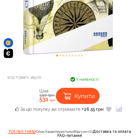
КОД ТОВАРУ:
289776
У наявності
Ціна:
Купити
590
грн.
531
грн.
За цю покупку ви отримаєте
+26.55 грн
Усе про товар
Опис
Характеристики
Відгуки (0)
Доставка та оплата
FAQ-питання