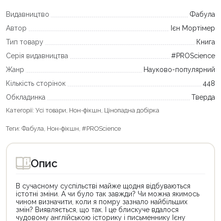
Видавництво
Фабула
Автор
Ієн Мортімер
Тип товару
Книга
Серія видавництва
#PROScience
Жанр
Науково-популярний
Кількість сторінок
448
Обкладинка
Тверда
Категорії:
Усі товари
,
Нон-фікшн
,
Цінопадна добірка
Теги:
Фабула
,
Нон-фікшн
,
#PROScience
Опис
В сучасному суспільстві майже щодня відбуваються
істотні зміни. А чи було так завжди? Чи можна якимось
чином визначити, коли я помру зазнало найбільших
змін? Виявляється, що так. І це блискуче вдалося
чудовому англійською історику і письменнику Ієну