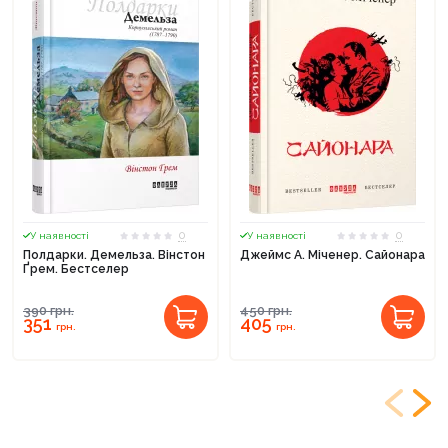
0
0
У наявності
У наявності
Полдарки. Демельза. Вінстон
Джеймс А. Міченер. Сайонара
Ґрем. Бестселер
390
грн.
450
грн.
351
405
грн.
грн.