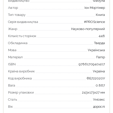
Видавництво
Фабула
Автор
Ієн Мортімер
Тип товару
Книга
Серія видавництва
#PROScience
Жанр
Науково-популярний
Кількість сторінок
448
Обкладинка
Тверда
Мова
Українська
Матеріал
Папір
Продовжити покупки
ISBN
9786170940407
Оформити замовлення
Країна виробник
Україна
Код виробника
ФБ722020У
Вага
0.867
Розмір упаковки
243х173х27 мм
Стать
Унісекс
Вік
дорослі