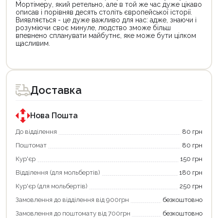
Мортімеру, який ретельно, але в той же час дуже цікаво
описав і порівняв десять століть європейської історії.
Виявляється - це дуже важливо для нас: адже, знаючи і
розуміючи своє минуле, людство зможе більш
впевнено спланувати майбутнє, яке може бути цілком
щасливим.
Цей
Цей
товар
товар
доступний
доступний
для
для
Доставка
покупки
покупки
за
за
державною
державною
програмою
програмою
Нова Пошта
єКнига.
«Національний
Використовуйте
кешбек».
До відділення
80 грн
свою
Оплачуйте
Поштомат
80 грн
карту
покупку
єКнига,
картою
Кур'єр
150 грн
щоб
«Національний
зекономити
кешбек»
Відділення (для мольбертів)
180 грн
та
та
отримати
отримуйте
Кур'єр (для мольбертів)
250 грн
додаткові
вигідне
Замовлення до відділення від 900грн
безкоштовно
переваги!
повернення
Купити
коштів!
Замовлення до поштомату від 700грн
безкоштовно
картою
Економте