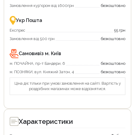
єКнига
більше
Замовлення кур'єром від 1600грн
безкоштовно
–
разом
це
із
зручно
державною
Укр Пошта
та
підтримкою!
вигідно!
Експрес
55 грн
Замовлення від 500 грн
безкоштовно
Самовивіз м. Київ
м. ПОЧАЙНА, пр-т Бандери, 6
безкоштовно
м. ПОЗНЯКИ, вул. Княжий Затон, 4
безкоштовно
Ціна діє тільки при умові замовлення на сайті. Вартість у
роздрібних магазинах може відрізнятися.
Характеристики