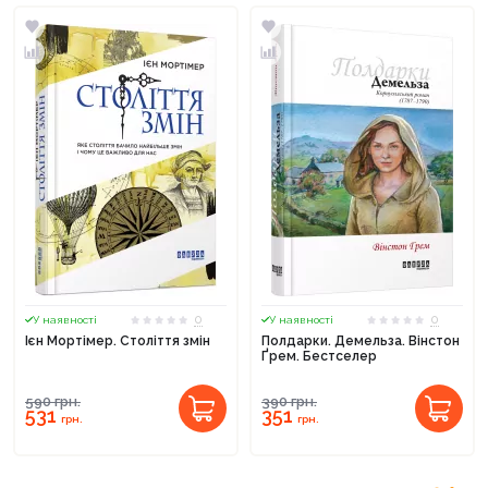
0
0
У наявності
У наявності
Ієн Мортімер. Століття змін
Полдарки. Демельза. Вінстон
Ґрем. Бестселер
590
грн.
390
грн.
531
351
грн.
грн.