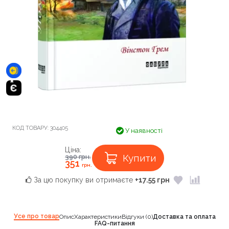
КОД ТОВАРУ:
304405
У наявності
Ціна:
Купити
390
грн.
351
грн.
За цю покупку ви отримаєте
+17.55 грн
Усе про товар
Опис
Характеристики
Відгуки (0)
Доставка та оплата
FAQ-питання