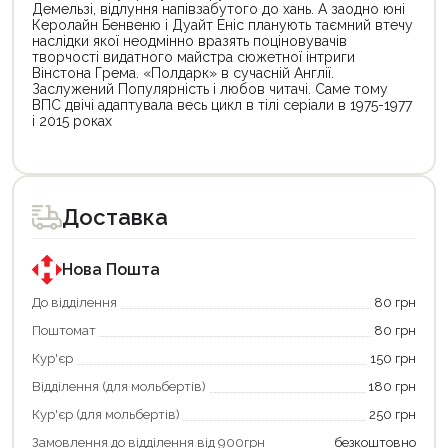
Демельзі, відлуння напівзабутого до хань. А заодно юні
Керолайн Бенвеню і Дуайт Еніс планують таємний втечу
наслідки якої неодмінно вразять поціновувачів
творчості видатного майстра сюжетної інтриги
Вінстона Грема. «Полдарк» в сучасній Англії.
Заслужений Популярність і любов читачі. Саме тому
ВПС двічі адаптувала весь цикл в тілі серіали в 1975-1977
і 2015 роках
Цей
Цей
товар
товар
доступний
доступний
для
для
Доставка
покупки
покупки
за
за
державною
державною
програмою
програмою
Нова Пошта
єКнига.
«Національний
Використовуйте
кешбек».
До відділення
80 грн
свою
Оплачуйте
Поштомат
80 грн
карту
покупку
єКнига,
картою
Кур'єр
150 грн
щоб
«Національний
зекономити
кешбек»
Відділення (для мольбертів)
180 грн
та
та
отримати
отримуйте
Кур'єр (для мольбертів)
250 грн
додаткові
вигідне
Замовлення до відділення від 900грн
безкоштовно
переваги!
повернення