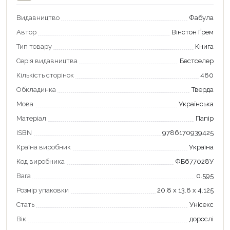
Видавництво
Фабула
Автор
Вінстон Ґрем
Тип товару
Книга
Серія видавництва
Бестселер
Кількість сторінок
480
Обкладинка
Тверда
Мова
Українська
Матеріал
Папір
ISBN
9786170939425
Продовжити покупки
Країна виробник
Україна
Оформити замовлення
Код виробника
ФБ677028У
Вага
0.595
Розмір упаковки
20.8 х 13.8 х 4.125
Стать
Унісекс
Вік
дорослі