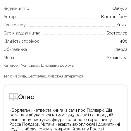
Видавництво
Фабула
Автор
Вінстон Ґрем
Тип товару
Книга
Серія видавництва
Бестселер
Кількість сторінок
480
Обкладинка
Тверда
Мова
Українська
Категорії:
Усі товари
,
Цінопадна добірка
Теги:
Фабула
,
Бестселер
,
Художня література
Опис
«Ворлеґан» четверта книга із саги про Полдарк. Дія
роману відбувається в 1792-1793 роках і на передній
план знову виступає фігура головного героя циклу
Росса Полдарк. Читача чекають захоплюючі і драматичні
події, глибоку кризу в подружній життів Росса і