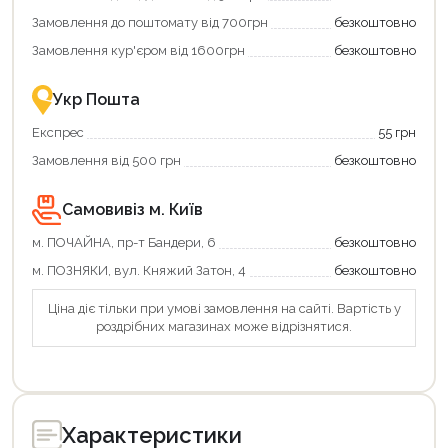
Купити
коштів!
Замовлення до поштомату від 700грн
безкоштовно
картою
Економте
єКнига
більше
Замовлення кур'єром від 1600грн
безкоштовно
–
разом
це
із
зручно
державною
Укр Пошта
та
підтримкою!
вигідно!
Експрес
55 грн
Замовлення від 500 грн
безкоштовно
Самовивіз м. Київ
м. ПОЧАЙНА, пр-т Бандери, 6
безкоштовно
м. ПОЗНЯКИ, вул. Княжий Затон, 4
безкоштовно
Ціна діє тільки при умові замовлення на сайті. Вартість у
роздрібних магазинах може відрізнятися.
Характеристики