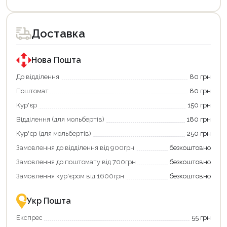
Цей
товар
доступний
для
Доставка
покупки
за
державною
програмою
Нова Пошта
«Національний
кешбек».
До відділення
80 грн
Оплачуйте
Поштомат
80 грн
покупку
картою
Кур'єр
150 грн
«Національний
кешбек»
Відділення (для мольбертів)
180 грн
та
отримуйте
Кур'єр (для мольбертів)
250 грн
вигідне
Замовлення до відділення від 900грн
безкоштовно
повернення
коштів!
Замовлення до поштомату від 700грн
безкоштовно
Економте
більше
Замовлення кур'єром від 1600грн
безкоштовно
-
разом
із
Укр Пошта
державною
підтримкою!
Експрес
55 грн