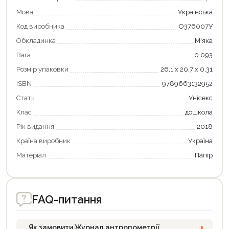
Мова
Українська
Код виробника
О376007У
Обкладинка
М'яка
Вага
0.093
Розмір упаковки
26,1 х 20,7 х 0,31
ISBN
9789663132952
Стать
Унісекс
Продовжити покупки
Клас
дошкола
Рік видання
2018
Оформити замовлення
Країна виробник
Україна
Матеріал
Папір
FAQ-питання
Як замовити Журнал антропометрії