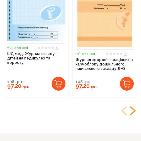
0
У наявності
0
ШД мед. Журнал огляду
У наявності
дітей на педикулез та
Журнал здоров'я працівників
коросту
харчоблоку дошкільного
навчального закладу ДНЗ
108
грн.
108
грн.
97,20
97,20
грн.
грн.