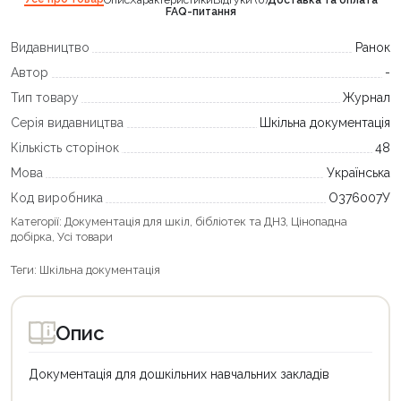
Опис
Характеристики
Відгуки (0)
Доставка та оплата
FAQ-питання
Видавництво
Ранок
Автор
-
Тип товару
Журнал
Серія видавництва
Шкільна документація
Кількість сторінок
48
Мова
Українська
Код виробника
О376007У
Категорії:
Документація для шкіл, бібліотек та ДНЗ
,
Цінопадна
добірка
,
Усі товари
Теги:
Шкільна документація
Опис
Документація для дошкільних навчальних закладів