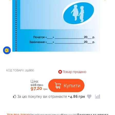
КОД ТОВАРУ:
292866
Товар продано
Ціна:
Купити
108
грн.
97,20
грн.
За цю покупку ви отримаєте
+4.86 грн
Усе про товар