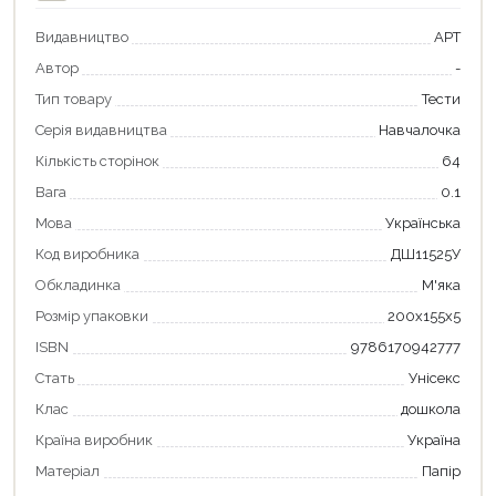
Видавництво
АРТ
Автор
-
Тип товару
Тести
Серія видавництва
Навчалочка
Кількість сторінок
64
Вага
0.1
Мова
Українська
Код виробника
ДШ11525У
Обкладинка
М'яка
Розмір упаковки
200х155х5
ISBN
9786170942777
Стать
Унісекс
Клас
дошкола
Країна виробник
Україна
Матеріал
Папір