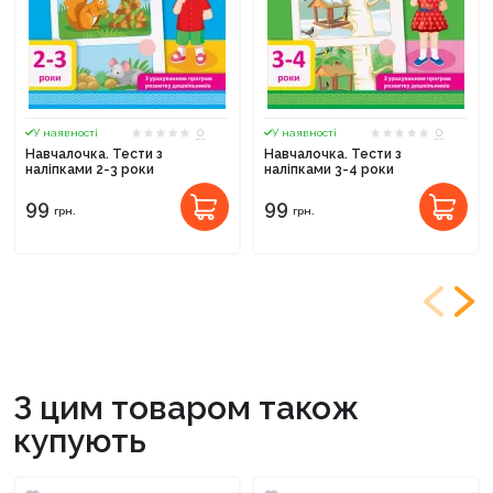
0
0
У наявності
У наявності
Навчалочка. Тести з
Навчалочка. Тести з
наліпками 2-3 роки
наліпками 3-4 роки
99
99
грн.
грн.
З цим товаром також
купують