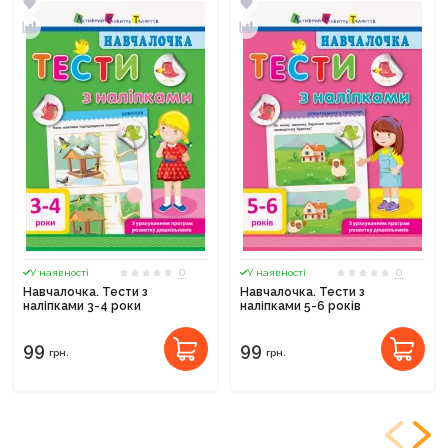
0
0
У наявності
У наявності
Навчалочка. Тести з
Навчалочка. Тести з
наліпками 3-4 роки
наліпками 5-6 років
99
99
грн.
грн.