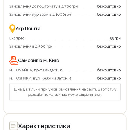
Купити
коштів!
Замовлення до поштомату від 700грн
безкоштовно
картою
Економте
єКнига
більше
Замовлення кур'єром від 1600грн
безкоштовно
–
разом
це
із
зручно
державною
Укр Пошта
та
підтримкою!
вигідно!
Експрес
55 грн
Замовлення від 500 грн
безкоштовно
Самовивіз м. Київ
м. ПОЧАЙНА, пр-т Бандери, 6
безкоштовно
м. ПОЗНЯКИ, вул. Княжий Затон, 4
безкоштовно
Ціна діє тільки при умові замовлення на сайті. Вартість у
роздрібних магазинах може відрізнятися.
Характеристики