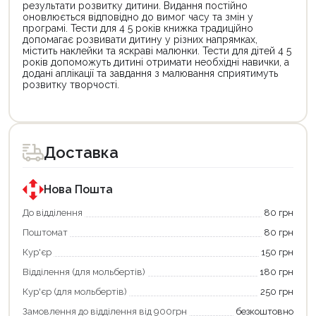
результати розвитку дитини. Видання постійно
оновлюється відповідно до вимог часу та змін у
програмі. Тести для 4 5 років книжка традиційно
допомагає розвивати дитину у різних напрямках,
містить наклейки та яскраві малюнки. Тести для дітей 4 5
років допоможуть дитині отримати необхідні навички, а
додані аплікації та завдання з малювання сприятимуть
розвитку творчості.
Цей
Цей
товар
товар
доступний
доступний
для
для
Доставка
покупки
покупки
за
за
державною
державною
програмою
програмою
Нова Пошта
єКнига.
«Національний
Використовуйте
кешбек».
До відділення
80 грн
свою
Оплачуйте
Поштомат
80 грн
карту
покупку
єКнига,
картою
Кур'єр
150 грн
щоб
«Національний
зекономити
кешбек»
Відділення (для мольбертів)
180 грн
та
та
отримати
отримуйте
Кур'єр (для мольбертів)
250 грн
додаткові
вигідне
Замовлення до відділення від 900грн
безкоштовно
переваги!
повернення