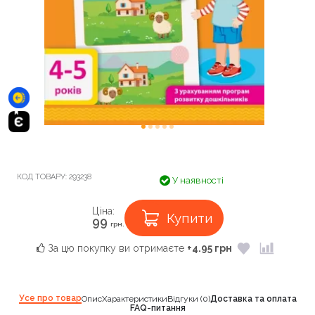
КОД ТОВАРУ:
293238
У наявності
Ціна:
Купити
99
грн.
За цю покупку ви отримаєте
+4.95 грн
Усе про товар
Опис
Характеристики
Відгуки (0)
Доставка та оплата
FAQ-питання