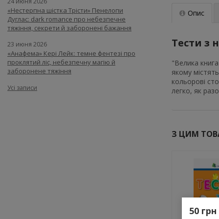
24 июня 2026
«Нестерпна шістка Трісти» Пенелопи
Опис
Дуглас: dark romance про небезпечне
тяжіння, секрети й заборонені бажання
Тести з 
23 июня 2026
«Анафема» Кері Лейк: темне фентезі про
проклятий ліс, небезпечну магію й
"Велика книга
заборонене тяжіння
якому містять
кольорові сто
Усі записи
легко, як раз
Цей
Цей
товар
товар
доступний
доступний
З ЦИМ ТО
для
для
покупки
покупки
за
за
державною
державною
програмою
програмою
єКнига.
«Національни
Використовуй
кешбек».
свою
Оплачуйте
50 грн
карту
покупку