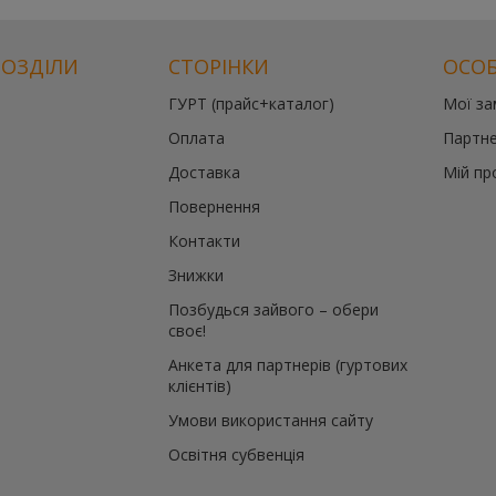
РОЗДІЛИ
СТОРІНКИ
ОСОБ
ГУРТ (прайс+каталог)
Мої з
Оплата
Партне
Доставка
Мій пр
Повернення
Контакти
Знижки
Позбудься зайвого – обери
своє!
Анкета для партнерів (гуртових
клієнтів)
Умови використання сайту
Освітня субвенція