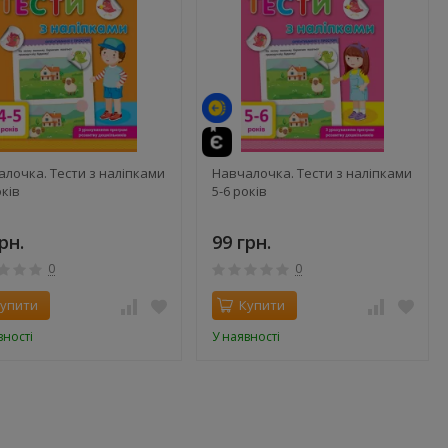
лочка. Тести з наліпками
Навчалочка. Тести з наліпками
оків
5-6 років
рн.
99 грн.
0
0
упити
Купити
вності
У наявності