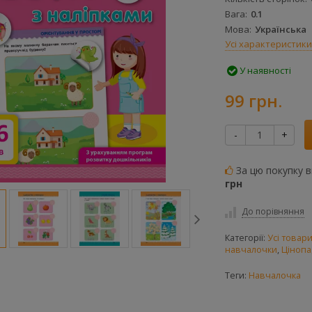
Вага
0.1
Мова
Українська
Усі характеристики
У наявності
99 грн.
-
+
За цю покупку 
грн
До порівняння
Категорії:
Усі товар
навчалочки
,
Цінопа
Теги:
Навчалочка