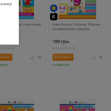
зсилку!
лочка. Тести з наліпками
Навчалочка 5-6 років. Збірник
оки
розвивальних завдань
рн.
189 грн.
0
0
упити
Купити
вності
У наявності