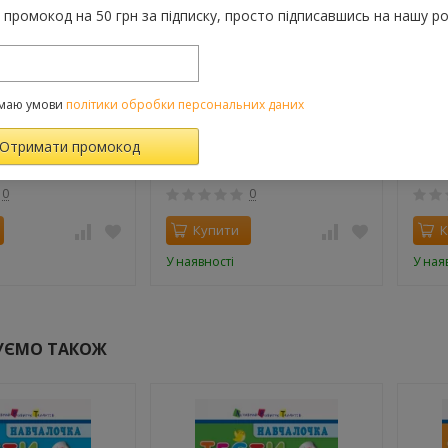
промокод на 50 грн за підписку, просто підписавшись на нашу ро
й
 Тести з наліпками
Навчалочка. Тести з наліпками
Навча
маю умови
політики обробки персональних даних
3-4 роки
2-3 р
99 грн.
99 г
0
0
Купити
К
У наявності
У ная
УЄМО ТАКОЖ