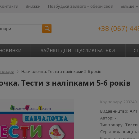
Контакти
Знижки
Позбудься зайвого – обери своє!
Більше
+38 (067) 44
НОВИНКИ
ЗАЙНЯТІ ДІТИ - ЩАСЛИВІ БАТЬКИ
С
 товари
Навчалочка. Тести з наліпками 5-6 років
чка. Тести з наліпками 5-6 років
Код товару:
293240
Видавництво
АРТ
Автор
-
Тип товару
Тести
Серія видавництва
Кількість сторінок