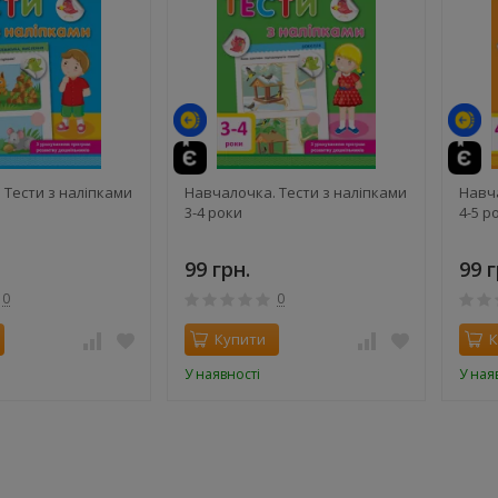
 Тести з наліпками
Навчалочка. Тести з наліпками
Навча
3-4 роки
4-5 р
99 грн.
99 г
0
0
Купити
К
У наявності
У ная