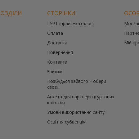
РОЗДІЛИ
СТОРІНКИ
ОСОБ
ГУРТ (прайс+каталог)
Мої з
Оплата
Партне
Доставка
Мій пр
Повернення
Контакти
Знижки
Позбудься зайвого – обери
своє!
Анкета для партнерів (гуртових
клієнтів)
Умови використання сайту
Освітня субвенція