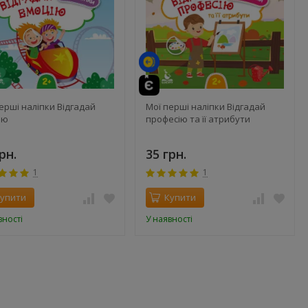
ерші наліпки Відгадай
Мої перші наліпки Відгадай
ію
професію та її атрибути
рн.
35 грн.
1
1
упити
Купити
вності
У наявності