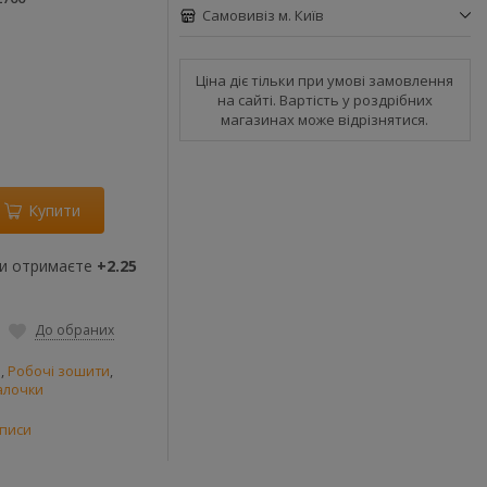
Самовивіз м. Київ
Ціна діє тільки при умові замовлення
на сайті. Вартість у роздрібних
магазинах може відрізнятися.
Купити
ви отримаєте
+2.25
До обраних
и
,
Робочі зошити
,
алочки
описи