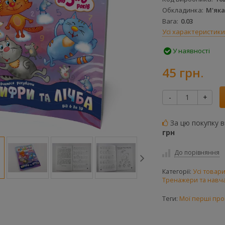
Обкладинка
М'яка
Вага
0.03
Усі характеристики
У наявності
45 грн.
-
+
За цю покупку 
грн
До порівняння
Категорії:
Усі товар
Тренажери та навч
Теги:
Мої перші пр