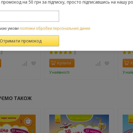
промокод на 50 грн за підписку, просто підписавшись на нашу ро
описи. Літери.
Мої перші прописи. Літери.
Мої п
маю умови
політики обробки персональних даних
Частина 2
лічба.
45 грн.
45 г
2
2
Купити
К
У наявності
У ная
УЄМО ТАКОЖ