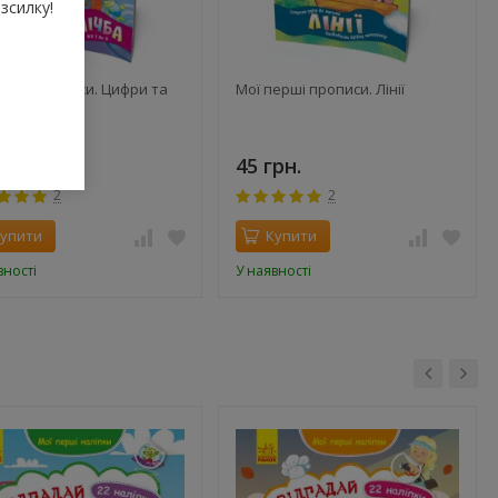
зсилку!
ерші прописи. Цифри та
Мої перші прописи. Лінії
 Від 1 до 5
рн.
45 грн.
2
2
упити
Купити
вності
У наявності