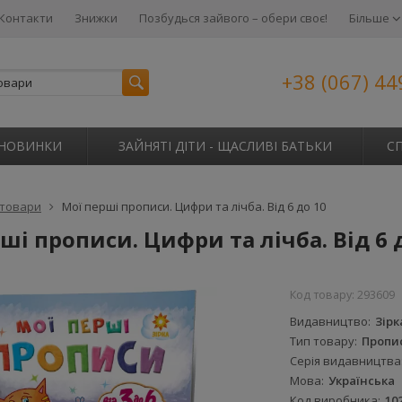
Контакти
Знижки
Позбудься зайвого – обери своє!
Більше
+38 (067) 44
НОВИНКИ
ЗАЙНЯТІ ДІТИ - ЩАСЛИВІ БАТЬКИ
С
 товари
Мої перші прописи. Цифри та лічба. Від 6 до 10
ші прописи. Цифри та лічба. Від 6 
Код товару:
293609
Видавництво
Зірк
Тип товару
Пропи
Серія видавництва
Мова
Українська
Код виробника
10