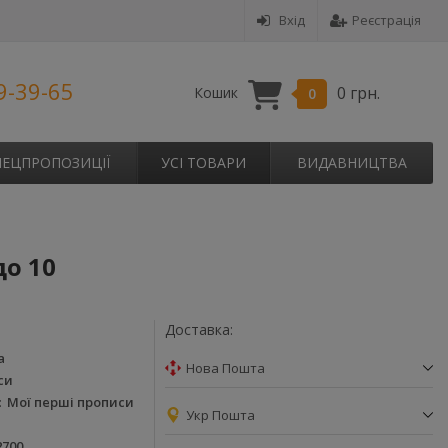
Вхід
Реєстрація
9-39-65
0 грн.
Кошик
0
ПЕЦПРОПОЗИЦІЇ
УСІ ТОВАРИ
ВИДАВНИЦТВА
до 10
Доставка:
а
Нова Пошта
си
Мої перші прописи
Укр Пошта
2700