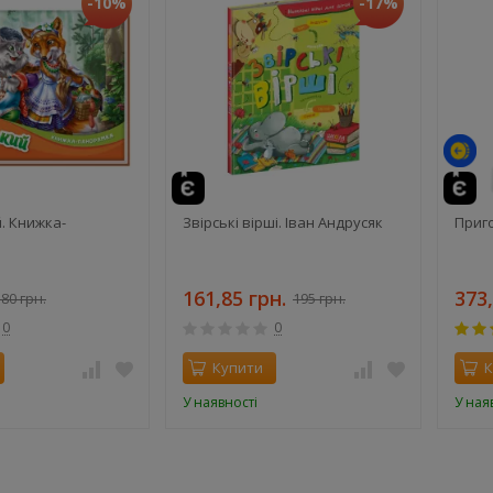
-10%
-17%
й
те
й
. Книжка-
Звірські вірші. Іван Андрусяк
Приг
161,85 грн.
373,
80 грн.
195 грн.
0
0
Купити
К
У наявності
У ная