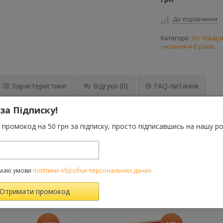
До порівняння
Категорії:
Усі товар
читання 4-6 років
Характеристики
Відгуки
(0)
FAQ-питання
 за Підписку!
торії зможуть за декілька хвилин розважити Вашу дитину. Малята
и, зустрічаються з повсякденними труднощами та вирішують їх св
промокод на 50 грн за підписку, просто підписавшись на нашу ро
расьте свій вечір.
маю умови
політики обробки персональних даних
ВАРОМ ТАКОЖ КУПУЮТЬ