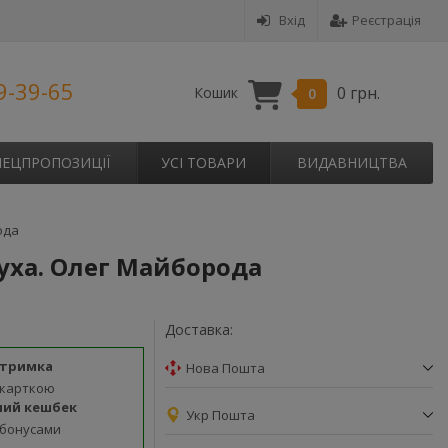
Вхід
Реєстрація
9-39-65
0 грн.
Кошик
0
ПЕЦПРОПОЗИЦІЇ
УСІ ТОВАРИ
ВИДАВНИЦТВА
ода
вуха. Олег Майборода
Доставка:
дтримка
Нова Пошта
 карткою
ний кешбек
Укр Пошта
 бонусами