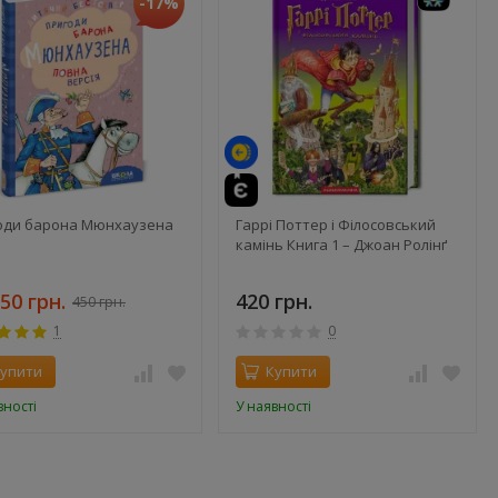
-17%
оди барона Мюнхаузена
Гаррі Поттер і Філосовський
камінь Книга 1 – Джоан Ролінґ
50 грн.
420 грн.
450 грн.
1
0
упити
Купити
вності
У наявності