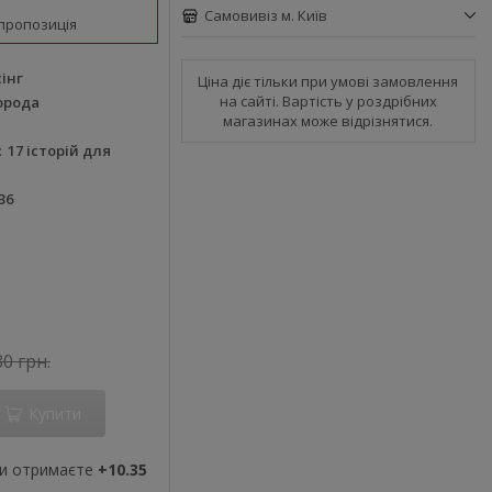
Самовивіз м. Київ
пропозиція
інг
Ціна діє тільки при умові замовлення
на сайті. Вартість у роздрібних
орода
магазинах може відрізнятися.
17 історій для
36
30 грн.
Купити
ви отримаєте
+10.35