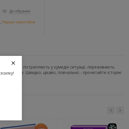
До обраних
и
,
Перше самостійне
 та звірята потрапляють у кумедні ситуації, переживають
оїми силами. Швидко, цікаво, повчально - прочитайте історію
зсилку!