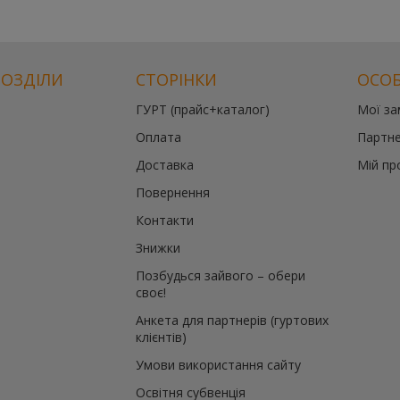
РОЗДІЛИ
СТОРІНКИ
ОСОБ
ГУРТ (прайс+каталог)
Мої з
Оплата
Партне
Доставка
Мій пр
Повернення
Контакти
Знижки
Позбудься зайвого – обери
своє!
Анкета для партнерів (гуртових
клієнтів)
Умови використання сайту
Освітня субвенція