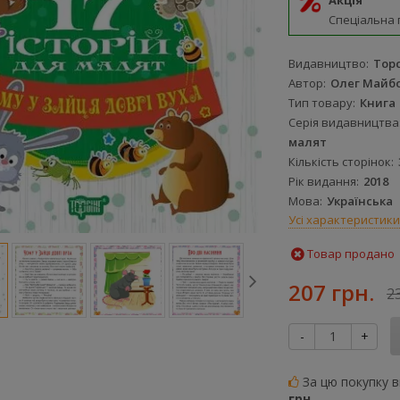
Акція
Спеціальна 
Видавництво
Торс
Автор
Олег Майб
Тип товару
Книга
Серія видавництва
малят
Кількість сторінок
Рік видання
2018
Мова
Українська
Усі характеристики
Товар продано
207 грн.
2
-
+
За цю покупку 
грн