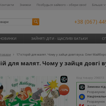
Контакти
Знижки
Позбудься зайвого – обери своє!
Більше
+38 (067) 44
НОВИНКИ
ЗАЙНЯТІ ДІТИ - ЩАСЛИВІ БАТЬКИ
С
 товари
17 історій для малят. Чому у зайця довгі вуха. Олег Майбор
рій для малят. Чому у зайця довгі 
Код товару:
296013
Зимова пі
-10%
Розрахунок
Національ
Розрахунок