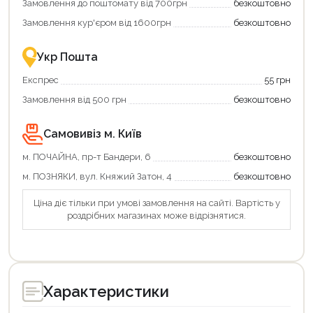
Замовлення до поштомату від 700грн
безкоштовно
картою
Економте
єКнига
більше
Замовлення кур'єром від 1600грн
безкоштовно
–
разом
це
із
зручно
державною
Укр Пошта
та
підтримкою!
вигідно!
Експрес
55 грн
Замовлення від 500 грн
безкоштовно
Самовивіз м. Київ
м. ПОЧАЙНА, пр-т Бандери, 6
безкоштовно
м. ПОЗНЯКИ, вул. Княжий Затон, 4
безкоштовно
Ціна діє тільки при умові замовлення на сайті. Вартість у
роздрібних магазинах може відрізнятися.
Характеристики