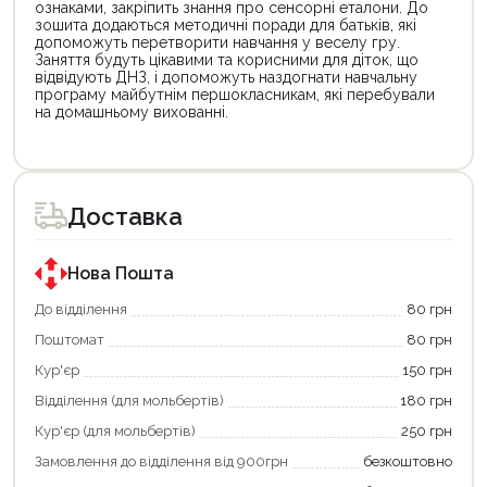
ознаками, закріпить знання про сенсорні еталони. До
зошита додаються методичні поради для батьків, які
допоможуть перетворити навчання у веселу гру.
Заняття будуть цікавими та корисними для діток, що
відвідують ДНЗ, і допоможуть наздогнати навчальну
програму майбутнім першокласникам, які перебували
на домашньому вихованні.
Цей
Цей
товар
товар
доступний
доступний
для
для
Доставка
покупки
покупки
за
за
державною
державною
програмою
програмою
Нова Пошта
єКнига.
«Національний
Використовуйте
кешбек».
До відділення
80 грн
свою
Оплачуйте
Поштомат
80 грн
карту
покупку
єКнига,
картою
Кур'єр
150 грн
щоб
«Національний
зекономити
кешбек»
Відділення (для мольбертів)
180 грн
та
та
отримати
отримуйте
Кур'єр (для мольбертів)
250 грн
додаткові
вигідне
Замовлення до відділення від 900грн
безкоштовно
переваги!
повернення
Купити
коштів!