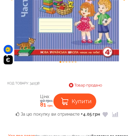
КОД ТОВАРУ:
341538
Товар продано
Ціна:
Купити
90
грн.
81
грн.
За цю покупку ви отримаєте
+4.05 грн
Усе про товар