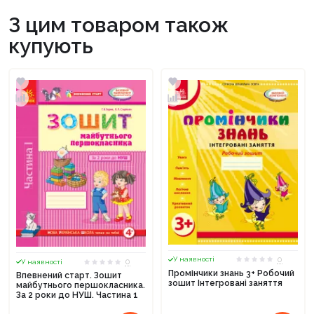
З цим товаром також
купують
0
У наявності
0
У наявності
Промінчики знань 3+ Робочий
Впевнений старт. Зошит
зошит Інтегровані заняття
майбутнього першокласника.
За 2 роки до НУШ. Частина 1