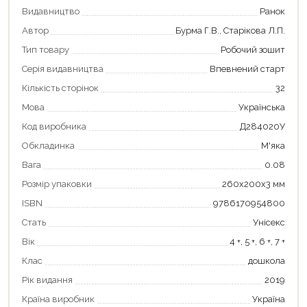
Видавництво
Ранок
Автор
Бурма Г.В., Старікова Л.П.
Тип товару
Робочий зошит
Продовжити покупки
Серія видавництва
Впевнений старт
Кількість сторінок
32
Оформити замовлення
Мова
Українська
Код виробника
Д284020У
Обкладинка
М'яка
Вага
0.08
Розмір упаковки
260х200х3 мм
ISBN
9786170954800
Стать
Унісекс
Вік
4 +, 5 +, 6 +, 7 +
Клас
дошкола
Рік видання
2019
Країна виробник
Україна