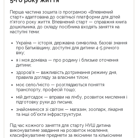
Перша частина зошита із програмою «Впевнений
старт» адаптована до освітньої платформи для дітей
п'ятого року життя. Впевнений старт — справжня книга
дошкільника, до складу посібника входять заняття на
наступні теми:
Україна — історія, державна символіка, базові знання
про Батьківщину, доступні для дитини 4-5 річного
віку;
я і моя домівка — про родину і близьке оточення
дитини;
здоров'я — важливість дотримання режиму дня,
правила догляду за власним тілом;
моє село/місто — розглядаються поняття
транспорту, професій тощо;
мій дитсадок — вправи на лічбу, розвиток мислення і
підготовку руки до письма;
знайомимося зі світом — магазин, зоопарк, лікарня
та інші об'єкти інфраструктури.
Під час кожного заняття для старту НУШ дитина
виконуватиме завдання на розвиток мовлення,
класифікуватиме предмети за якісними та кількісними