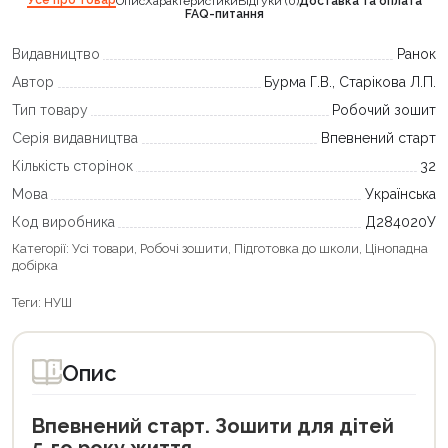
Опис
Характеристики
Відгуки (0)
Доставка та оплата
FAQ-питання
Видавництво
Ранок
Автор
Бурма Г.В., Старікова Л.П.
Тип товару
Робочий зошит
Серія видавництва
Впевнений старт
Кількість сторінок
32
Мова
Українська
Код виробника
Д284020У
Категорії:
Усі товари
,
Робочі зошити
,
Підготовка до школи
,
Цінопадна
добірка
Теги:
НУШ
Опис
Впевнений старт. Зошити для дітей
5-го року життя