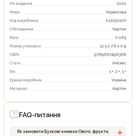
Рік видання
2020
Мова
Українська
Код виробника
А1225010У
Обкладинка
Картон
Вага
0.065
Розмір упаковки
12.5 х 7.6 х 0.9
ISBN
9789667496388
Продовжити покупки
Стать
Унісекс
Оформити замовлення
Вік
1 +, 2 +, 3 +
Країна виробник
Україна
Матеріал
Картон
FAQ-питання
Як замовити Бузкові книжки Овочі, фрукти,