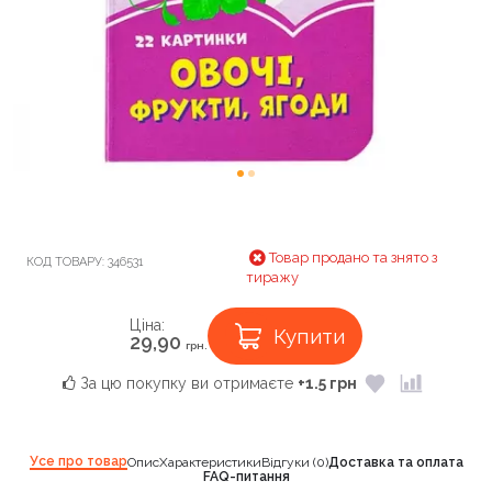
Товар продано та знято з
КОД ТОВАРУ:
346531
тиражу
Ціна:
Купити
29,90
грн.
За цю покупку ви отримаєте
+1.5 грн
Усе про товар
Опис
Характеристики
Відгуки (0)
Доставка та оплата
FAQ-питання