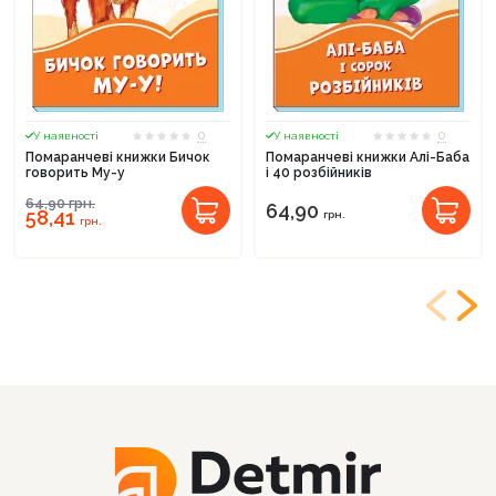
0
0
У наявності
У наявності
Помаранчеві книжки Бичок
Помаранчеві книжки Алі-Баба
говорить Му-у
і 40 розбійників
64,90
грн.
64,90
58,41
грн.
грн.