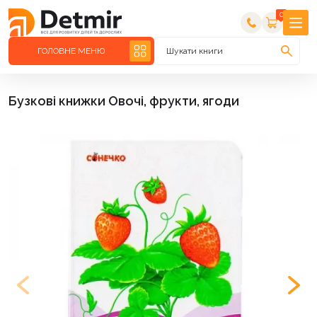
0
ГОЛОВНЕ МЕНЮ
Шукати книги
Бузкові книжки Овочі, фрукти, ягоди