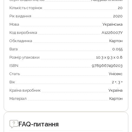
Кількість сторінок
20
Рік видання
2020
Мова
Українська
Код виробника
А1226007У
Обкладинка
Картон
Вага
0.055
Продовжити покупки
Розмір упаковки
10.3 х 9.3 х 0.8
Оформити замовлення
ISBN
9789667496203
Стать
Унісекс
Вік
2 +, 3 +
Країна виробник
Україна
Матеріал
Картон
FAQ-питання