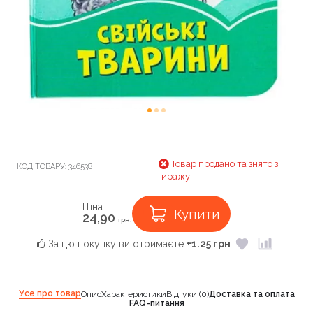
Товар продано та знято з
КОД ТОВАРУ:
346538
тиражу
Ціна:
Купити
24,90
грн.
За цю покупку ви отримаєте
+1.25 грн
Усе про товар
Опис
Характеристики
Відгуки (0)
Доставка та оплата
FAQ-питання