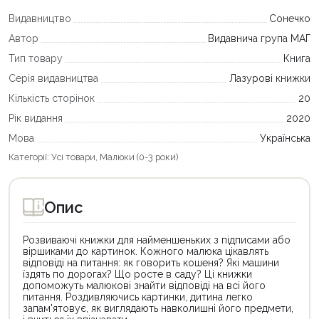
Видавництво
Сонечко
Автор
Видавнича група МАГ
Тип товару
Книга
Серія видавництва
Лазурові книжки
Кількість сторінок
20
Рік видання
2020
Мова
Українська
Категорії:
Усі товари
,
Малюки (0-3 роки)
Опис
Розвиваючі книжки для найменшеньких з підписами або
віршиками до картинок. Кожного малюка цікавлять
відповіді на питання: як говорить кошеня? Які машини
їздять по дорогах? Що росте в саду? Ці книжки
допоможуть малюкові знайти відповіді на всі його
питання. Роздивляючись картинки, дитина легко
запам'ятовує, як виглядають навколишні його предмети,