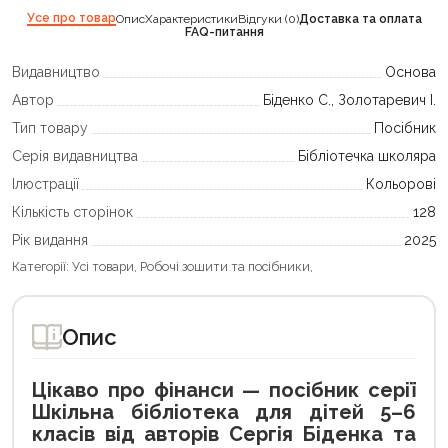
Усе про товар
Опис
Характеристики
Відгуки (0)
Доставка та оплата
FAQ-питання
Видавництво
Основа
Автор
Біденко С., Золотаревич І.
Тип товару
Посібник
Серія видавництва
Бібліотечка школяра
Ілюстрації
Кольорові
Кількість сторінок
128
Рік видання
2025
Категорії:
Усі товари
,
Робочі зошити та посібники
,
Опис
Цікаво про фінанси — посібник серії
Шкільна бібліотека для дітей 5–6
класів від авторів Сергія Біденка та