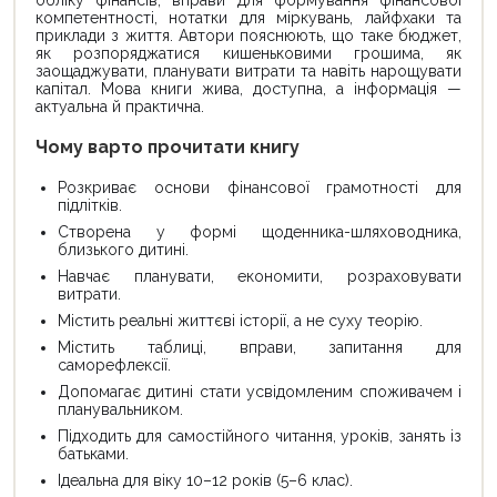
обліку фінансів, вправи для формування фінансової
компетентності, нотатки для міркувань, лайфхаки та
приклади з життя. Автори пояснюють, що таке бюджет,
як розпоряджатися кишеньковими грошима, як
заощаджувати, планувати витрати та навіть нарощувати
капітал. Мова книги жива, доступна, а інформація —
актуальна й практична.
Чому варто прочитати книгу
Розкриває основи фінансової грамотності для
підлітків.
Створена у формі щоденника-шляховодника,
близького дитині.
Навчає планувати, економити, розраховувати
витрати.
Містить реальні життєві історії, а не суху теорію.
Містить таблиці, вправи, запитання для
саморефлексії.
Допомагає дитині стати усвідомленим споживачем і
планувальником.
Підходить для самостійного читання, уроків, занять із
батьками.
Ідеальна для віку 10–12 років (5–6 клас).