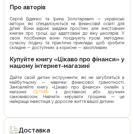
Про авторів
Сергій Біденко та Ірина Золотаревич — українські
автори, які спеціалізуються на фінансовій освіті для
дітей. Вони відомі завдяки простим, але змістовним
книгам про гроші, що адаптовані до віку школярів. У
своїх посібниках вони поєднують ігрові методики,
сучасну подачу та практичні приклади, щоб зробити
складне — доступним, а корисне — захопливим.
Купуйте книгу «Цікаво про фінанси» у
нашому інтернет-магазині
Дайте своїй дитині інструменти, які не загубляться в
майбутньому — навички фінансової грамотності.
Замовляйте книгу «Цікаво про фінанси» онлайн у
магазині
DETMIR
з доставкою або зручним
самовивозом. Навчити керувати грошима — це
найкраща інвестиція у доросле життя вашої дитини.
Доставка