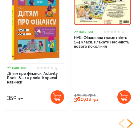
0
У наявності
НУШ Фінансова грамотність
1-4 класи. Плакати Наочність
нового покоління
0
У наявності
Дітям про фінанси. Activity
Book. 8—10 років. Корисні
навички
400,02
грн.
350
360,02
грн.
грн.