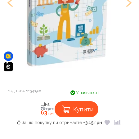
КОД ТОВАРУ:
348920
У наявності
Ціна:
Купити
70
грн.
63
грн.
За цю покупку ви отримаєте
+3.15 грн