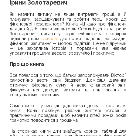
Ірини Золотаревич
Як навчити дитину не лише витрачати гроші, а й
планувати, заощаджувати та робити перші кроки до
фінансової незалежності? Книга «Цікаво про фінанси»
для дітей 5–6 класів від авторів Сергія Біденка та Ірини
Золотаревич, видана у серії «Бібліотечка школяра»
видавництвом
Основа
, дає прості відповіді на складні
фінансові запитання — мовою підлітків. Це не підручник
— це захоплива історія з порадами, яка навчає
управляти грошима весело, зрозуміло і практично.
Про що книга
Все почалося з того, що батьки запропонували Вікторії
самостійно вести свій бюджет. Щомісяця дівчинка
отримує фіксовану суму й веде фінансовий звіт,
фіксуючи всі доходи, витрати та нові знання у
спеціальному записнику.
Саме такою — у вигляді щоденника підлітка — постає ця
книга. Вона поєднує реальні життєві історії з
практичними порадами, щоб навчити дітей 10–12 років
грамотно поводитися з грошима.
На сторінках книги діти знайдуть корисні таблиці для