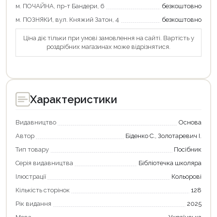
м. ПОЧАЙНА, пр-т Бандери, 6
безкоштовно
Продовжити покупки
м. ПОЗНЯКИ, вул. Княжий Затон, 4
безкоштовно
Оформити замовлення
Ціна діє тільки при умові замовлення на сайті. Вартість у
роздрібних магазинах може відрізнятися.
Характеристики
Видавництво
Основа
Автор
Біденко С., Золотаревич І.
Тип товару
Посібник
Серія видавництва
Бібліотечка школяра
Ілюстрації
Кольорові
Кількість сторінок
128
Рік видання
2025