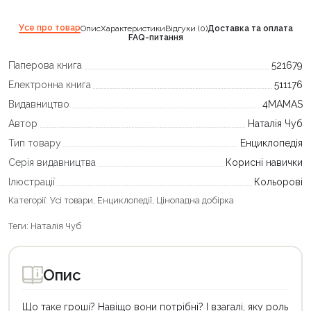
Усе про товар
Опис
Характеристики
Відгуки (0)
Доставка та оплата
FAQ-питання
Паперова книга
521679
Електронна книга
511176
Видавництво
4MAMAS
Автор
Наталія Чуб
Тип товару
Енциклопедія
Серія видавництва
Корисні навички
Ілюстрації
Кольорові
Категорії:
Усі товари
,
Енциклопедії
,
Цінопадна добірка
Теги:
Наталія Чуб
Опис
Що таке гроші? Навіщо вони потрібні? І взагалі, яку роль