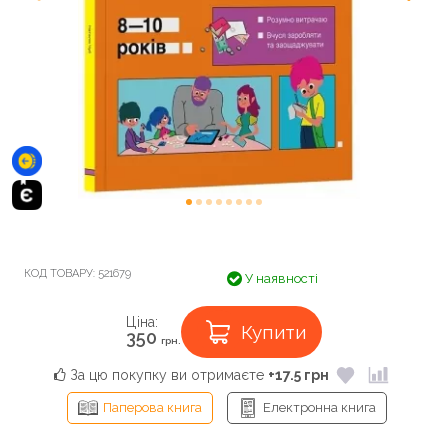
КОД ТОВАРУ:
521679
У наявності
Ціна:
Купити
350
грн.
За цю покупку ви отримаєте
+17.5 грн
Паперова книга
Електронна книга