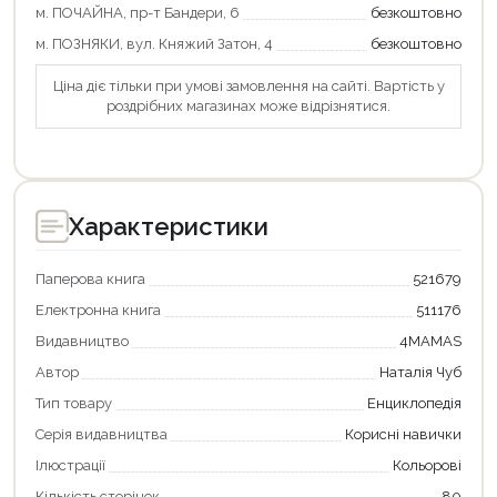
м. ПОЧАЙНА, пр-т Бандери, 6
безкоштовно
м. ПОЗНЯКИ, вул. Княжий Затон, 4
безкоштовно
Ціна діє тільки при умові замовлення на сайті. Вартість у
роздрібних магазинах може відрізнятися.
Характеристики
Паперова книга
521679
Електронна книга
511176
Видавництво
4MAMAS
Автор
Наталія Чуб
Тип товару
Енциклопедія
Серія видавництва
Корисні навички
Ілюстрації
Кольорові
Продовжити покупки
Кількість сторінок
80