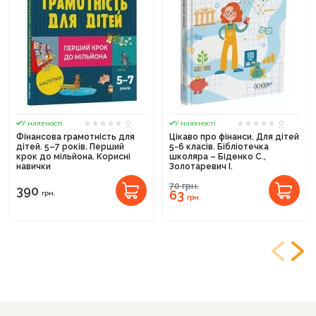
0
0
У наявності
У наявності
Фінансова грамотність для
Цікаво про фінанси. Для дітей
дітей. 5–7 років. Перший
5-6 класів. Бібліотечка
крок до мільйона. Корисні
школяра – Біденко С.,
навички
Золотаревич І.
70
грн.
390
63
грн.
грн.