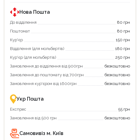
за
за
державною
державною
програмою
програмою
Нова Пошта
єКнига.
«Національний
Використовуйте
кешбек».
До відділення
80 грн
свою
Оплачуйте
Поштомат
80 грн
карту
покупку
єКнига,
картою
Кур'єр
150 грн
щоб
«Національний
зекономити
кешбек»
Відділення (для мольбертів)
180 грн
та
та
отримати
отримуйте
Кур'єр (для мольбертів)
250 грн
додаткові
вигідне
Замовлення до відділення від 900грн
безкоштовно
переваги!
повернення
Купити
коштів!
Замовлення до поштомату від 700грн
безкоштовно
картою
Економте
єКнига
більше
Замовлення кур'єром від 1600грн
безкоштовно
–
разом
це
із
зручно
державною
Укр Пошта
та
підтримкою!
вигідно!
Експрес
55 грн
Замовлення від 500 грн
безкоштовно
Самовивіз м. Київ