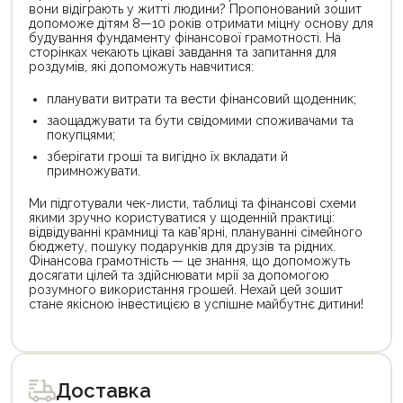
вони відіграють у житті людини? Пропонований зошит
допоможе дітям 8—10 років отримати міцну основу для
будування фундаменту фінансової грамотності. На
сторінках чекають цікаві завдання та запитання для
роздумів, які допоможуть навчитися:
планувати витрати та вести фінансовий щоденник;
заощаджувати та бути свідомими споживачами та
покупцями;
зберігати гроші та вигідно їх вкладати й
примножувати.
Ми підготували чек-листи, таблиці та фінансові схеми
якими зручно користуватися у щоденній практиці:
відвідуванні крамниці та кав’ярні, плануванні сімейного
бюджету, пошуку подарунків для друзів та рідних.
Фінансова грамотність — це знання, що допоможуть
досягати цілей та здійснювати мрії за допомогою
розумного використання грошей. Нехай цей зошит
стане якісною інвестицією в успішне майбутнє дитини!
Цей
Цей
товар
товар
доступний
доступний
для
для
Доставка
покупки
покупки