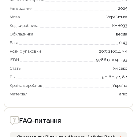
Рік видання
2025
Оформити замовлення
Мова
Українська
Код виробника
КНН033
Обкладинка
Тверда
Вага
0.43
Розмір упаковки
267x210x11 мм
ISBN
9786170042293
Стать
Унісекс
Вік
5 +, 6 +, 7 +, 8 +
Країна виробник
Україна
Матеріал
Папір
FAQ-питання